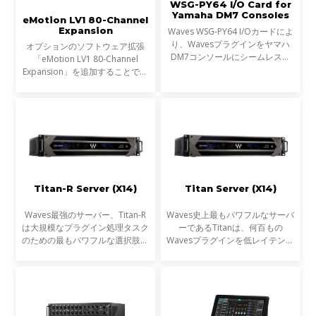
WSG-PY64 I/O Card for
Yamaha DM7 Consoles
eMotion LV1 80-Channel
Expansion
Waves WSG-PY64 I/Oカードによ
り、Wavesプラグインをヤマハ
オプションのソフトウェア拡張
DM7コンソールにシームレスに
「eMotion LV1 80-Channel
統合できるようになりました。こ
Expansion」を追加することで、
れにより、ライブサウンドエンジ
お使いのLV1コンソール（LV1
ニアはDM7コンソール上で
ClassicまたはLV1 64-channel
Wavesの受賞歴あるプラグインを
software license）を、最大80ス
超低レ
テレオチャンネル／160インプッ
ト、
Titan-R Server (X14)
Titan Server (X14)
Waves最強のサーバー、Titan-R
Waves史上最もパワフルなサーバ
は大規模なプラグイン処理タスク
ーであるTitanは、何百もの
のための最もパワフルな選択肢で
Wavesプラグインを低レイテンシ
す。新しいGen 14 CPUを搭載し
ーで処理し、あなたのミックスを
たTitanの最新モデルは、以前の
スーパーチャージします。
Gen 10 CPUバージョン（x10）
と比べると、リアルタイムのプ