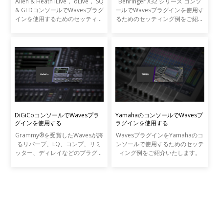
Allen & Heath iLive， dLive， SQ
Behringer X32 シリーズ コンソ
& GLDコンソールでWavesプラグ
ールでWavesプラグインを使用す
インを使用するためのセッティン
るためのセッティング例をご紹介
グ例をご紹介いたします。
いたします。
DiGiCoコンソールでWavesプラ
YamahaのコンソールでWavesプ
グインを使用する
ラグインを使用する
Grammy®を受賞したWavesが誇
WavesプラグインをYamahaのコ
るリバーブ、EQ、コンプ、リミ
ンソールで使用するためのセッテ
ッター、ディレイなどのプラグイ
ィング例をご紹介いたします。
ンを、DiGiCo SDシリーズやS21
コンソールから直接コントロール
することが可能です。Wavesプラ
グインは最高峰のレコーディン