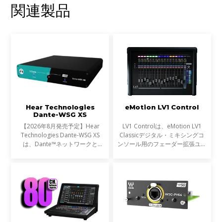
関連製品
Hear Technologies
eMotion LV1 Control
Dante-WSG XS
【2026年8月発売予定】Hear
LV1 Controlは、eMotion LV1
Technologies Dante-WSG XS
Classicデジタル・ミキシングコ
は、Dante™ネットワークと
ンソール用のフェーダー拡張ユニ
Waves SoundGrid®ネットワー
ットとして設計されたプレミアム
クを接続するコンパクトなオーデ
なコントロールサーフェスです。
ィオブリッジです。Waves
モジュラー式のeMotion LV1シス
eMotion LV1シリーズや
テムのフェーダーバンクと
SuperRackシステムをDante