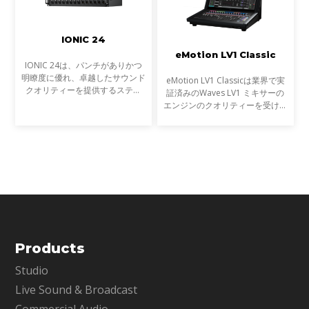
IONIC 24
eMotion LV1 Classic
IONIC 24は、パンチがありかつ
明瞭度に優れ、卓越したサウンド
eMotion LV1 Classicは業界で実
クオリティーを提供するステー
証済みのWaves LV1 ミキサーの
ジ・ボックスです。Waves製の
エンジンのクオリティーを受け継
24系統の完全ディスクリート・
ぎ、その優位性を世界中のライブ
プリアンプ、18系統のラインア
サウンド・エンジニアに好まれる
ウ ト、eMotion LV1ミキサーに
コンソールの形状とワークフロー
で提供します。
Products
Studio
Live Sound & Broadcast