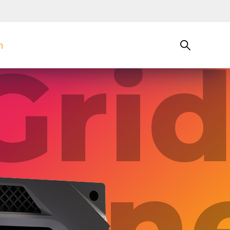
n
Gri
 On