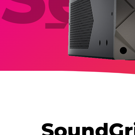
【
SoundGr