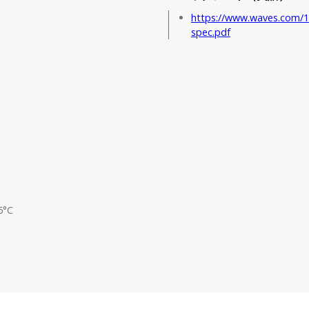
https://www.waves.com/1l
spec.pdf
5°C