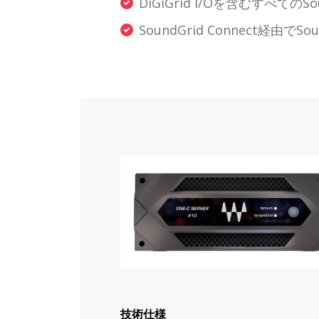
DiGiGrid I/Oを含むすべて
SoundGrid Connect経由でS
技術仕様