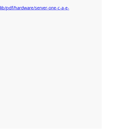
ib/pdf/hardware/server-one-c-a-e-