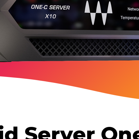
生産
id Server O