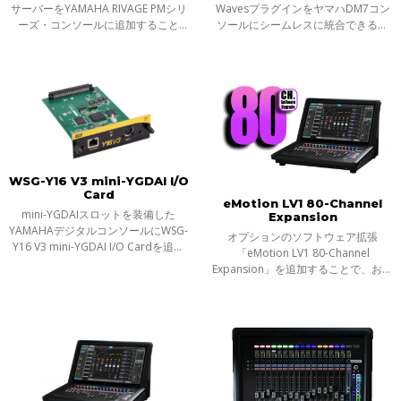
サーバーをYAMAHA RIVAGE PMシリ
WavesプラグインをヤマハDM7コン
ーズ・コンソールに追加すること
ソールにシームレスに統合できるよ
で、コンソールの各入力チャンネル
うになりました。これにより、ライ
やバスにWavesプラグインを超低レ
ブサウンドエンジニアはDM7コンソ
イテンシーでインサートすることが
ール上でWavesの受賞歴あるプラグ
可能になります
インを超低レ
WSG-Y16 V3 mini-YGDAI I/O
Card
eMotion LV1 80-Channel
mini-YGDAIスロットを装備した
Expansion
YAMAHAデジタルコンソールにWSG-
オプションのソフトウェア拡張
Y16 V3 mini-YGDAI I/O Cardを追加
「eMotion LV1 80-Channel
することで、イーサネットケーブル1
Expansion」を追加することで、お使
本でWaves SoundGridシステムに接
いのLV1コンソール（LV1 Classicまた
続、ライブサウンドエンジニアに
はLV1 64-channel software
SoundGridの低遅
license）を、最大80ステレオチャン
ネル／160インプット、