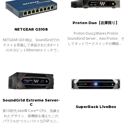
Proton Duo【在庫限り】
NETGEAR GS108
Proton DuoはWaves Proton
SoundGrid Server、Axis Proton、そ
NETGEAR GS108は、SoundGridでの
してネットワークスイッチの機能を1
テストを実施して承認された8ポート
台のコンパクトなデバイスに統合し
のギガビットEthernetスイッチで
ました。
す。SoundGridオーディオインター
フェイスとDSPサーバーを、
SoundGridオーディオ・ネットワー
クに完全な信頼性を保
SoundGrid Extreme Server-
C
SuperRack LiveBox
第10世代 Intel® Core™ CPU、洗練さ
れたデザイン、新機能を備えたこの
パワフルかつコンパクトなDSPユニッ
トは、ライブやスタジオで数百の