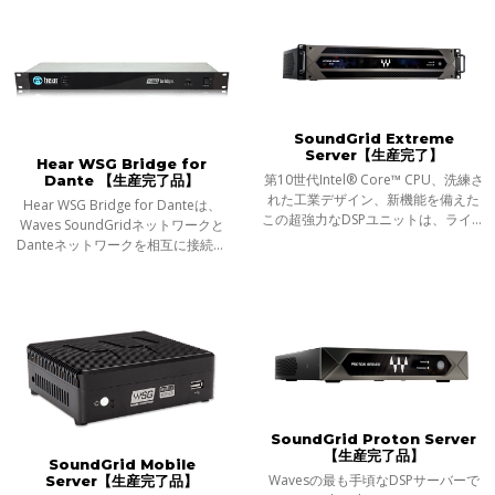
使用できる、究極のフィジカル・コ
ントローラーです。
SoundGrid Extreme
Server【生産完了】
Hear WSG Bridge for
第10世代Intel® Core™ CPU、洗練さ
Dante 【生産完了品】
れた工業デザイン、新機能を備えた
Hear WSG Bridge for Danteは、
この超強力なDSPユニットは、ライブ
Waves SoundGridネットワークと
でもスタジオでも、何百もの
Danteネットワークを相互に接続、
SoundGrid対応プラグインをリアル
64ch（〜96khz）のブリッジとなり
タイムで難なく処理することができ
ます。WSG BridgeとWaves
ます。
SoundGridサーバーを組み合わせて
使用することで、Danteネッ
SoundGrid Proton Server
【生産完了品】
SoundGrid Mobile
Wavesの最も手頃なDSPサーバーで
Server【生産完了品】