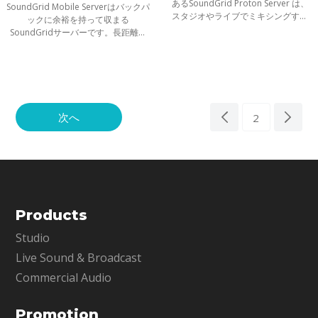
あるSoundGrid Proton Server は、
SoundGrid Mobile Serverはバックパ
スタジオやライブでミキシングする
ックに余裕を持って収まる
際にコンピューターの負荷を軽減
SoundGridサーバーです。長距離の
し、より多くのプラグインに対応す
移動、小規模なライブやスタジオで
るプロセッシングパワーを提供しま
のミキシングにその威力を発揮しま
す。
す。どこにでも連れていける、プラ
グイン・プロセッ
次へ
2
Products
Studio
Live Sound & Broadcast
Commercial Audio
Promotion