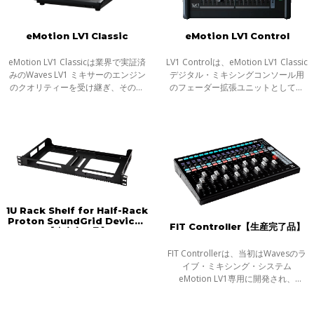
eMotion LV1 Classic
eMotion LV1 Control
eMotion LV1 Classicは業界で実証済
LV1 Controlは、eMotion LV1 Classic
みのWaves LV1 ミキサーのエンジン
デジタル・ミキシングコンソール用
のクオリティーを受け継ぎ、その優
のフェーダー拡張ユニットとして設
位性を世界中のライブサウンド・エ
計されたプレミアムなコントロール
ンジニアに好まれるコンソールの形
サーフェスです。モジュラー式の
状とワークフローで提供します。
eMotion LV1システムのフェーダーバ
ンクと
1U Rack Shelf for Half-Rack
Proton SoundGrid Devices
FIT Controller【生産完了品】
【生産完了品】
FIT Controllerは、当初はWavesのラ
イブ・ミキシング・システム
eMotion LV1専用に開発され、
Mackie ControlとHUIプロトコルに対
応したことでスタジオ内のDAWでも