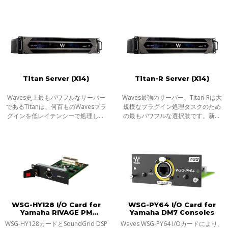
SoundGrid対応プラグインをリアル
タイムに処理することが可能です。
Titan Server (X14)
Titan-R Server (X14)
Waves史上最もパワフルなサーバー
Waves最強のサーバー、Titan-Rは大
であるTitanは、何百ものWavesプラ
規模なプラグイン処理タスクのため
グインを低レイテンシーで処理し、
の最もパワフルな選択肢です。新し
あなたのミックスをスーパーチャー
いGen 14 CPUを搭載したTitanの最
ジします。
新モデルは、以前のGen 10 CPUバー
ジョン（x10）と比べると、リアルタ
イムのプ
WSG-HY128 I/O Card for
WSG-PY64 I/O Card for
Yamaha RIVAGE PM
Yamaha DM7 Consoles
Consoles
WSG-HY128カードとSoundGrid DSP
Waves WSG-PY64 I/Oカードにより、