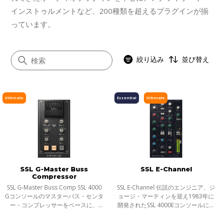
インストゥルメントなど、200種類を超えるプラグインが揃
っています。
絞り込み
並び替え
Ultimate
Essential
Ultimate
すべて
アナログモデリング
シグネイチャー
ノイズリダクション
SSL G-Master Buss
SSL E-Channel
インストゥルメント
Compressor
Abbey Road
SSL G-Master Buss Comp SSL 4000
SSL E-Channel 伝説のエンジニア、ジ
Gコンソールのマスターバス・センタ
ョージ・マーティンを迎え1983年に
SSL 4000
ー・コンプレッサーをベースに、
開発されたSSL 4000Eコンソールに搭
Solid State Logicとの共同開発により
載されたチャンネルストリップを再
OneKnob