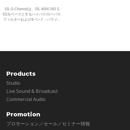
SSL G-Channelは、SSL 4000 383 G
EQをベースとするハイパス/ローパス
フィルターおよび4バンド・パラメト
リックを備えたEQセクション、そし
てダイナミクスセクションで構成さ
れる、SSL 4000 Series-Gコンソール
搭載
Products
Studio
Live Sound & Broadcast
Commercial Audio
Promotion
プロモーション／セール／セミナー情報