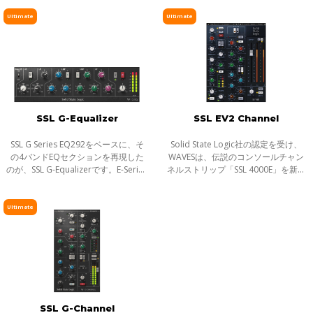
誕生したのがWaves SSL G-Master
現。ハイパス/ローパスフィルター、
Buss Compressorです。実機のコン
4バンド・パラメトリックEQを備え
Ultimate
Ultimate
ソールで
るEQ
SSL G-Equalizer
SSL EV2 Channel
SSL G Series EQ292をベースに、そ
Solid State Logic社の認定を受け、
の4バンドEQセクションを再現した
WAVESは、伝説のコンソールチャン
のが、SSL G-Equalizerです。E-Series
ネルストリップ「SSL 4000E」を新た
のEQに比べより大きなゲインの可変
にSSL EV2として再現。オリジナルの
幅を持ち、カーブもわずかに変更、
SSL 'O2' Brown EQとコンソールの豊
プリブースト・ディップ、プリカッ
かなマイクプリとライン入力を再現
Ultimate
ト・ラ
する
SSL G-Channel