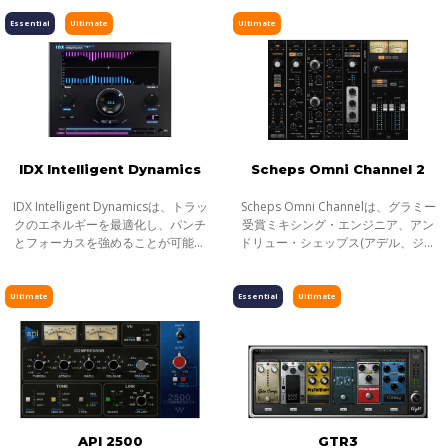
数帯を奪い合っているからです。こ
巻しました。しかし今、音楽は単な
ピッチ／タイムシフト
れが音のマスキングと言われる現象
Essential
Ultimate
Ultimate
る音圧では
です。
ディレイ／リバーブ
エフェクト
インストゥルメント
ギター／ベース
メーター
IDX Intelligent Dynamics
Scheps Omni Channel 2
ノイズリダクション
IDX Intelligent Dynamicsは、トラッ
Scheps Omni Channelは、グラミー
サラウンド
クのエネルギーを最適化し、パンチ
受賞ミキシング・エンジニア、アン
とフォーカスを強めることが可能で
ドリュー・シェップス(アデル、ジェ
ヘッドフォンミキシング
す。平坦で退屈なミックスにノブ1つ
イZ、メタリカ)との共同開発によ
で活力を与えます。
る、フレキシブルなチャンネル・ス
ライブソリューション
トリップ・プラグインです。Andrew
Ultimate
Essential
Ultimate
チャンネルストリップ
自身が長年
ハーモニックエンハンサー
API 2500
GTR3