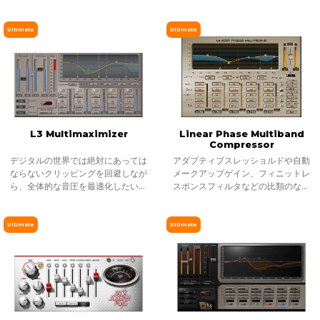
ず抑えておかなくてはいけない。ス
っていくとき、僕が主に求めるの
ナップとウッド感のあるスネア、ボ
は、美しく光り輝くようなサウンド
トムのしっかりしたバスドラムなど
だ。その曲が求める最適なトーンを
Ultimate
Ultimate
だ
形作っ
L3 Multimaximizer
Linear Phase Multiband
Compressor
デジタルの世界では絶対にあっては
アダプティブスレッショルドや自動
ならないクリッピングを回避しなが
メークアップゲイン、フィニットレ
ら、全体的な音圧を最適化したい。
スポンスフィルタなどの比類のない
そんなミックス最終段階やマスタリ
技術を採用しつつ、リニア位相マル
ング時に欠かせない存在となってい
チバンドは、優れたマルチバンド・
るWavesのマキシマイザー。
コンプレッション、EQ 及びリミッテ
Ultimate
Ultimate
ィング