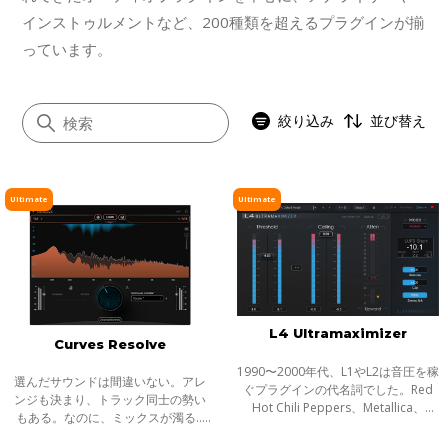
インストゥルメントなど、200種類を超えるプラグインが揃
っています。
絞り込み
並び替え
Ultimate
Ultimate
すべて
イコライザー
ダイナミクス
ボーカル
L4 Ultramaximizer
Curves Resolve
マスタリング
1990〜2000年代、L1やL2は音圧を稼
サチュレーション／ディストーション
選んだサウンドは間違いない。アレ
ぐプラグインの代名詞でした。Red
ンジも決まり、トラック同士の勢い
Hot Chili Peppers、Metallica、
モジュレーション
もある。なのに、ミックスが濁る...
Timbalandなど、数え切れない名盤
それは、複数のトラックが同じ周波
ステレオイメージャー
に使われ、そのサウンドは世界を席