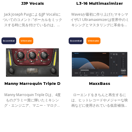
JJP Vocals
L3-16 Multimaximizer
Jack Joseph PuigによるJJP Vocalsに
Wavesが最初に作り上げたマキシマ
ついてのコメント: “ボーカルをミック
イザL1 Ultramaximizerは世界中のミ
スする時に気を付けているのは、直
キシングとマスタリングに革命をも
感と本能だ。どのディレイをとか、
たらしました。続くL2
EQをどうするかとか、コンプレッサ
Ultramaximizerがもたらしたサウン
ーの設定とか、そんな技術的な話で
ドは、いまでも世界中のヒットレコ
Essential
Ultimate
Essential
Ultimate
は
ードやメジャーな映
Manny Marroquin Triple D
MaxxBass
Manny Marroquin Triple Dは、4度
ローエンドをきちんと再生するに
ものグラミー賞に輝いたミキシン
は、ヒットレコードやメジャーな映
グ・エンジニア、マニー・マロクィ
画などに使用されている低音補強テ
ンが手がけるプラグインです。ボー
クノロジーMaxxBassをお勧めしま
カルの低域、中域、高域で起こりが
す。 MaxxBassは、音響心理学現象
ちなトラブルを素早く解決する、3つ
を使用して、サウンドの基本音調と
の＂D＂プ
ぴったり合う