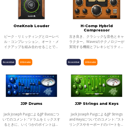
OneKnob Louder
H-Comp Hybrid
Compressor
ピーク・リミッティングとローレベ
古き良き、クラシックな音色とキャ
ル・コンプレッション、オート・メ
ラクター。Wavesのテクノロジーが
イクアップを組み合わせることで、
実現する機能とフレキシビリティ。
トラックのサウンドを『よりラウド
Waves Hybrid Lineは、アナログとデ
に』することができます。
ジタル、両者のその優れた点を一つ
のプラグインに結実したラインナッ
Essential
Ultimate
Essential
Ultimate
プです。
JJP Drums
JJP Strings and Keys
Jack Joseph PuigによるJJP Bassにつ
Jack Joseph PuigによるJJP Strings
いてのコメント: “ドラムをミックスす
and Keysについてのコメント: “スト
るときに、いくつかのポイントは必
リングスやキーボードのパートを作