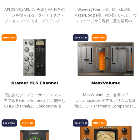
API 2500はAPIパンチ感とAPI独自の
WavesはFender®、Marshall®、
トーンを得られる、ダイナミクス・
Mesa/Boogie®、Vox®といった、ヴ
プロセスツールです。デュアルチャ
ィンテージから現代に至る最高のギ
ンネル・デザインにより、API 2500
ターアンプを、従来のモデリングを
は1つのコンプレッサー設定で2つの
遙かに超える革新的なサンプリング
独立したモノ・チャンネルとして動
技術を駆使して解析しました。その
Ultimate
Essential
Ultimate
作させる
結果、Waves GTR
Kramer HLS Channel
MaxxVolume
伝説的なプロデューサー／エンジニ
MaxxVolumeは、名高いL2
アであるEddie Kramerと共に開発し
Ultramaxmizerのアルゴリズムを基
たHLS Channelは、Londonの有名な
盤に、C1 Parametric Compander、
Olympic Studioにおける歴史的なセ
Renaissance Vox、Renaissance
ッションで使用したHeliosミキシン
Compressorのダイナミクス・テク
グコンソールと同じモデルを入手、
ノロジーを統合した、驚異的なプラ
Essential
Ultimate
Essential
Ultimate
細心の注
グインです。