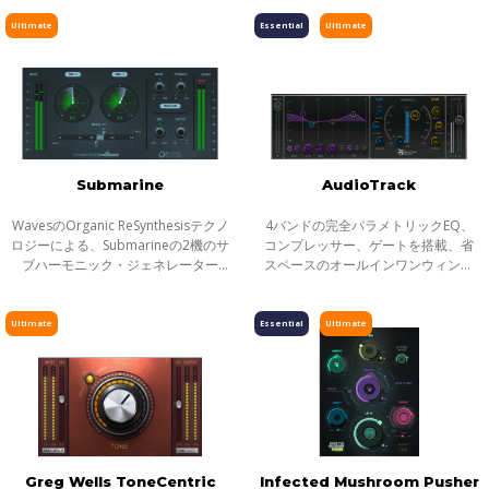
Waves Post Productionシリーズの
ムを手がけ、オリジナルのAural
ピッチ／タイムシフト
第二弾、LoAir。
Exciterを知り尽くしたエンジニア、
Ultimate
Essential
Ultimate
Val Ga
ディレイ／リバーブ
エフェクト
インストゥルメント
ギター／ベース
メーター
Submarine
AudioTrack
ノイズリダクション
WavesのOrganic ReSynthesisテクノ
4バンドの完全パラメトリックEQ、
サラウンド
ロジーによる、Submarineの2機のサ
コンプレッサー、ゲートを搭載、省
ブハーモニック・ジェネレーター
スペースのオールインワンウィンド
ヘッドフォンミキシング
は、大きなサウンドシステムにおい
ウを備えたオリジナルのチャンネル
ても非常にバランスの取れた超低域
インサート・プラグインです。
ライブソリューション
を生み出します。 超低域は現代的な
AudioTrackのパラメトリック4バン
Ultimate
Essential
Ultimate
チャンネルストリップ
音楽制作
ドEQは、ベル
ハーモニックエンハンサー
Greg Wells ToneCentric
Infected Mushroom Pusher