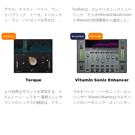
アデル、ケイティ・ペリー、ワン・
Pusherは、エレクトロニックミュー
リパブリック、ミーカ、トゥエンテ
ジック・デュオInfected Mushroom
ィ・ワン・パイロッツを手がけ、累
とWavesの共同開発から誕生した、
計8500万もの楽曲売上数を持つグラ
彼らの『ミキシングのための秘密の
ミー賞ノミネート・プロデューサー
ソース』が凝縮されたプラグインで
エンジニア、Greg Wells監修によ
す。
Ultimate
Essential
Ultimate
る、ハーモ
Torque
Vitamin Sonic Enhancer
より自然なサウンドを実現する、ド
マルチバンド・ハーモニック・エン
ラムトーン・シフター 素晴らしいサ
ハンサー Waves Vitaminはマルチバ
ウンドのミックスの秘訣は、ドラム
ンドのハーモニック・エンハンサー
サウンド全体のトーンバランスにあ
／トーン・シェイピング・プラグイ
ります。しかしトラックのミキシン
ンです。トラックのサウンドにパワ
グをする際、常に完璧にチューニン
ーを与え、エンハンスされた音とオ
グされ
リジナル