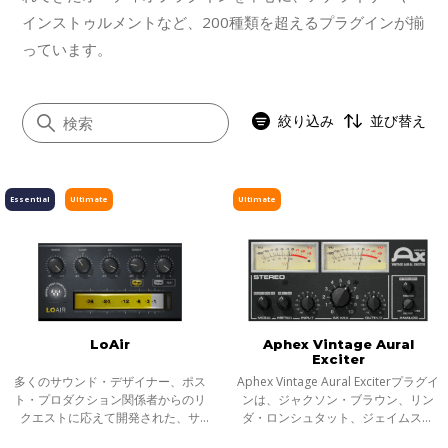
インストゥルメントなど、200種類を超えるプラグインが揃
っています。
絞り込み
並び替え
Essential
Ultimate
Ultimate
すべて
イコライザー
ダイナミクス
ボーカル
LoAir
Aphex Vintage Aural
マスタリング
Exciter
サチュレーション／ディストーション
多くのサウンド・デザイナー、ポス
Aphex Vintage Aural Exciterプラグイ
ト・プロダクション関係者からのリ
ンは、ジャクソン・ブラウン、リン
モジュレーション
クエストに応えて開発された、サ
ダ・ロンシュタット、ジェイムス・
ブ・ハーモニック生成プラグイン
テイラーを初めとする多くのアルバ
ステレオイメージャー