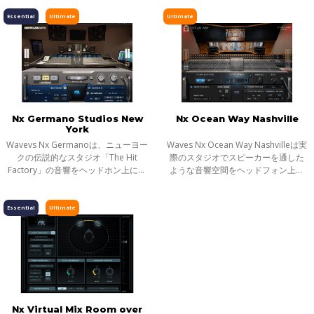
Studio 3は、Studio 3の音響環境その
ドフォン上に再現。 これまで、クリ
ピッチ／タイムシフト
ものをヘッドフォンに再現するプラ
スのコンソールとクラシックなハー
Essential
Ultimate
Ultimate
グインです
ドウ
ディレイ／リバーブ
エフェクト
インストゥルメント
ギター／ベース
メーター
Nx Germano Studios New
Nx Ocean Way Nashville
York
ノイズリダクション
Wavevs Nx Germanoは、ニューヨー
Waves Nx Ocean Way Nashvilleは実
サラウンド
クの伝説的なスタジオ「The Hit
際のスタジオでスピーカーを通した
Factory」の音響をヘッドホン上に構
ような音響空間をヘッドフォン上に
ヘッドフォンミキシング
築します。スタジオを象徴する特注
再現し、ヘッドフォンを確かなミキ
のコントロール・ルームを精密にモ
シング／モニタリングを可能にする
ライブソリューション
デリングし、ステレオとサラウン
ツールへと変貌させます。さらに、
Essential
Ultimate
チャンネルストリップ
ド・モニタリ
コンピュ
ハーモニックエンハンサー
Nx Virtual Mix Room over