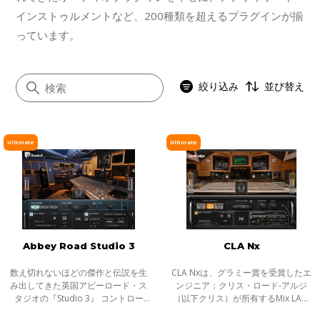
インストゥルメントなど、200種類を超えるプラグインが揃
っています。
絞り込み
並び替え
Ultimate
Ultimate
すべて
イコライザー
ダイナミクス
ボーカル
Abbey Road Studio 3
CLA Nx
マスタリング
サチュレーション／ディストーション
数え切れないほどの傑作と伝説を生
CLA Nxは、グラミー賞を受賞したエ
み出してきた英国アビーロード・ス
ンジニア：クリス・ロード-アルジ
モジュレーション
タジオの『Studio 3』 コントロー
（以下クリス）が所有するMix LAス
ル・ルーム。Waves Abbey Road
タジオのコントロールルームをヘッ
ステレオイメージャー