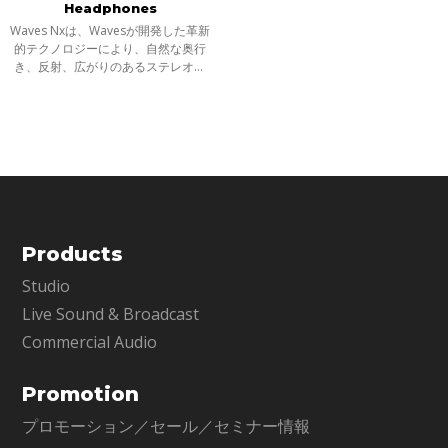
Headphones
Waves Nxは、Wavesが開発した革新
的テクノロジーにより、自然な奥行
き、反射、広がりのあるステレオ音
像といった、実際のスタジオでスピ
ーカーを通したような音響空間をヘ
ッドフォン上に再現し、ヘッドフォ
ンを確か
Products
Studio
Live Sound & Broadcast
Commercial Audio
Promotion
プロモーション／セール／セミナー情報