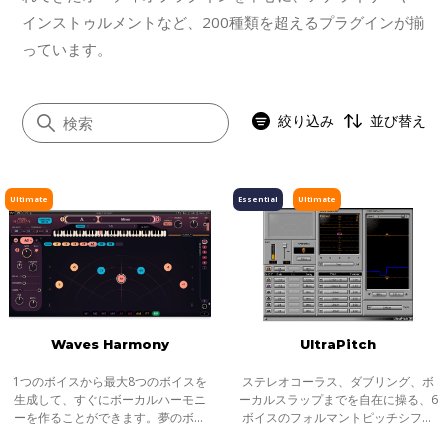
インストゥルメントなど、200種類を超えるプラグインが揃
っています。
絞り込み
並び替え
Ultimate
Essential
Ultimate
すべて
イコライザー
ダイナミクス
ボーカル
Waves Harmony
UltraPitch
マスタリング
サチュレーション／ディストーション
1つのボイスから最大8つのボイスを
ステレオコーラス、ダブリング、ボ
生成して、すぐにボーカルハーモニ
ーカルスラップまでを自在に操る、6
モジュレーション
ーを作ることができます。夢のボー
ボイスのフォルマントピッチシフタ
カルプロダクションを作りましょ
ー 。サウンドをトランスポーズ、ハ
ステレオイメージャー