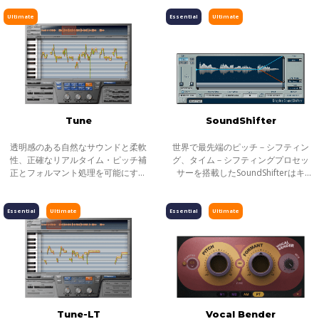
う。それぞれのボイスの個性と質感
ーモナイズ、モジュレート、トラン
ピッチ／タイムシフト
を簡単にカスタマイズできます。ピ
スフォームが必要になった際は、
Ultimate
Essential
Ultimate
ッチ、フォ
UltraPit
ディレイ／リバーブ
エフェクト
インストゥルメント
ギター／ベース
メーター
Tune
SoundShifter
ノイズリダクション
透明感のある自然なサウンドと柔軟
世界で最先端のピッチ－シフティン
サラウンド
性、正確なリアルタイム・ピッチ補
グ、タイム－シフティングプロセッ
正とフォルマント処理を可能にする
サーを搭載したSoundShifterはキ
ヘッドフォンミキシング
ボーカルプロセッサ 。フレージン
ー、テンポ、時幅を調整でき、他に
グ、エモーション、デリバリーをす
類をみない精密かつ鮮明なタイムピ
ライブソリューション
べて搭載し、素晴らしいボーカル・
ッチ操作を可能にします。
Essential
Ultimate
Essential
Ultimate
チャンネルストリップ
テイクを
SoundShifterさえあ
ハーモニックエンハンサー
Tune-LT
Vocal Bender