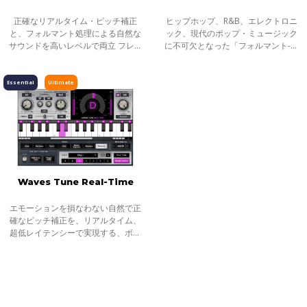
正確なリアルタイム・ピッチ補正
ヒップホップ、R&B、エレクトロニ
と、フォルマント処理による自然な
ック、現代のポップ・ミュージック
サウンドを高いレベルで両立 フレー
に不可欠となった「フォルマント-ピ
ジング、エモーション、デリバリー
ッチ・ボーカルサウンド」。数々の
をすべて搭載し、素晴らしいボーカ
ヒット曲で聞けるあのボーカルをリ
ル・テイクを完成できます。ボーカ
アルタイムにレコーディング、ミッ
Essential
Ultimate
ル・ノー
クスでき
Waves Tune Real-Time
エモーションを損なわない自然で正
確なピッチ補正を、リアルタイム、
超低レイテンシーで実現する、ボー
カリストのためのドリームツール パ
フォーマンスに自信と集中を持って
取り組むために、ライブ、スタジオ
を問わ