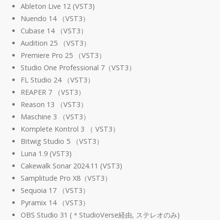
Ableton Live 12 (VST3)
Nuendo 14 （VST3）
Cubase 14 （VST3）
Audition 25 （VST3）
Premiere Pro 25 （VST3）
Studio One Professional 7（VST3）
FL Studio 24 （VST3）
REAPER 7 （VST3）
Reason 13 （VST3）
Maschine 3 （VST3）
Komplete Kontrol 3 （ VST3）
Bitwig Studio 5 （VST3）
Luna 1.9 (VST3)
Cakewalk Sonar 2024.11 (VST3)
Samplitude Pro X8（VST3）
Sequoia 17 （VST3）
Pyramix 14 （VST3）
OBS Studio 31 (＊StudioVerse経由, ステレオのみ)