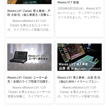
Waves V17 登場
2026年6月23日(火)、Waves V17
Waves LV1 Classic 導入事例：戸
のバージョン・アップデートがリ
田 大樹 氏（個人事業主 / 音響エ
リースされました。アップデート
ンジニア）
Waves eMotion LV1 / LV1
の内容は以下の通りです。
Classic を導入されたユーザー
の、ライブサウンド現場での活用
事例をご紹介します。
Waves LV1 Classic ユーザー必
Waves LV1 導入事例：出原 亮 氏
見！全国のライブ現場で活躍する
（福山Cable / イマーシブエンジ
エンジニアの声を募集します
ニア）
Waves eMotion LV1 / LV1
Waves eMotion LV1 / LV1
Classic を導入されたユーザーの
Classic を導入されたユーザー
皆様を対象に、ライブサウンドの
の、ライブサウンド現場での活用
現場での活用事例アンケートを実
事例をご紹介します。
施します。