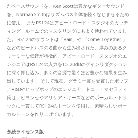
たベースサウンドを、Ken Scottは豊かなギターサウンド
を、Norman Smithはリズムバス全体を軽くなじませるため
に使用。 またRS124はアビー・ロード・スタジオのカッテ
ィング・ルームでのマスタリングにもよく使われていまし
た。 RS124のサウンドは「Rain」や 「Come Together 」
などのビートルズの名曲から生み出された、厚みのあるク
リーミーな低音が特徴的。アビー・ロード・スタジオのエ
ンジニアはRS124の入力を15-20dBのゲインリダクション
に深く押し込み、多くの音源で驚くほど豊かな結果を生み
出しています。 そして現在、グラミー賞を受賞したポップ
／R&Bやヒップホップのエンジニア、トニー・マセラティ
氏は、ビヨンセやアリシア・キーズなどのボーカル・トラ
ックに一貫してRS124のトーンを使用し、素晴らしいボー
カルトーンを作り上げています。
永続ライセンス版