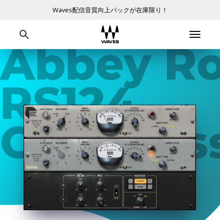
Waves配信音質向上パックが在庫限り！
Abbey R
RS124
Compres