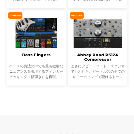
す。DeBreathを使えば、そんな
は、威圧的にならず切り裂くよう
ブレスをエンジニア好みに軽減、
な、プレゼンスたっぷりのファッ
あるいは除去することができま
トベースを作り上げるというこ
Ultimate
Ultimate
す。つまり、シンガーはエンジ
と。一般的に中低域に特徴を
Bass Fingers
Abbey Road RS124
Compressor
ベースの奏法の中でも最も微細な
まさにアビー・ロード・スタジオ
ニュアンスを表現するフィンガー
で行われた、ビートルズの全ての
ピッキング（指弾き）を再現。リ
レコーディングで聴けるトーン
アルなサウンドのベースラインや
を。2つの異なる「フレーバー」
経験豊富なベースプレーヤーの個
を選択できるこのクラシックな真
性的なサウンドを、キーボードで
空管コンプレッサープラグイン
直感的に演奏すること
は、アビー・ロード・スタ