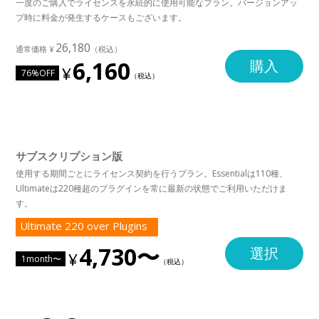
一度のご購入でライセンスを永続的に使用可能なプラン。バージョンアッ
プ時に料金が発生するケースもございます。
26,180
6,160
購入
76%OFF
サブスクリプション版
使用する期間ごとにライセンス契約を行うプラン。Essentialは110種、
Ultimateは220種超のプラグインを常に最新の状態でご利用いただけま
す。
Ultimate 220 over Plugins
4,730〜
選択
1month〜