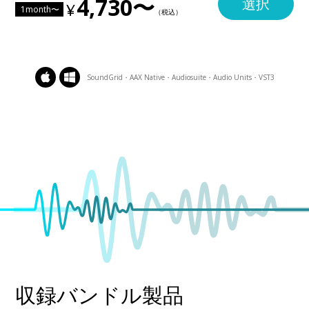
4,730〜
選択
1month〜
SoundGrid・AAX Native・Audiosuite・Audio Units・VST3
収録バンドル製品