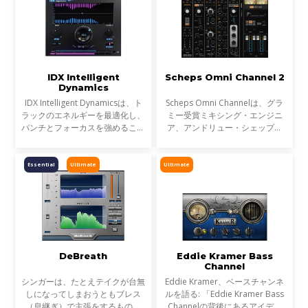
IDX Intelligent
Scheps Omni Channel 2
Dynamics
IDX Intelligent Dynamicsは、ト
Scheps Omni Channelは、グラ
ラックのエネルギーを最適化し、
ミー受賞ミキシング・エンジニ
パンチとフォーカスを強めること
ア、アンドリュー・シェップス
が可能です。平坦で退屈なミック
(アデル、ジェイZ、メタリカ)と
スにノブ1つで活力を与えます。
の共同開発による、フレキシブル
なチャンネル・ストリップ・プラ
Essential
Ultimate
Ultimate
グインです。Andrew自身が長年
DeBreath
Eddie Kramer Bass
Channel
シンガーは、たとえテイクが台無
Eddie Kramer、ベースチャンネ
しになってしまおうともブレス
ルを語る: 「Eddie Kramer Bass
（息継ぎ）で主張をするもので
Channelの背後にあるアイデア