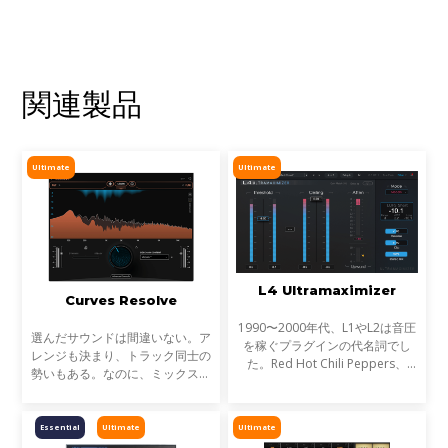
関連製品
Ultimate
Ultimate
L4 Ultramaximizer
Curves Resolve
1990〜2000年代、L1やL2は音圧
選んだサウンドは間違いない。ア
を稼ぐプラグインの代名詞でし
レンジも決まり、トラック同士の
た。Red Hot Chili Peppers、
勢いもある。なのに、ミックスが
Metallica、Timbalandなど、数
濁る... それは、複数のトラックが
え切れない名盤に使われ、そのサ
同じ周波数帯を奪い合っているか
ウンドは世界を席巻しました。し
らです。これが音のマスキングと
Essential
Ultimate
Ultimate
かし今、音楽は単なる音圧では
言われる現象です。