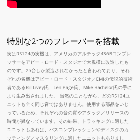
特別な2つのフレーバーを搭載
実はRS124の実機は、アメリカのアルテック436Bコンプレ
ッサーをアビー・ロード・スタジオで大規模に改造したも
のです。25台しか製造されなかったと言われており、それ
ぞれの名機はアビー・ロード・スタジオ／EMIの伝説的技術
者であるBill Livey氏、Len Page氏、Mike Bachelor氏の手に
より生み出されました。 当然のことながら、どのRS124ユ
ニットも全く同じ音ではありません。使用する部品をいじ
っているため、それぞれの音の質やアタック／リリースの
時間が異なっています。その結果、トラッキングに適した
ユニットもあれば、バスコンプレッションやディスクのカ
ッティング／マスタリングに適したユニットもありまし