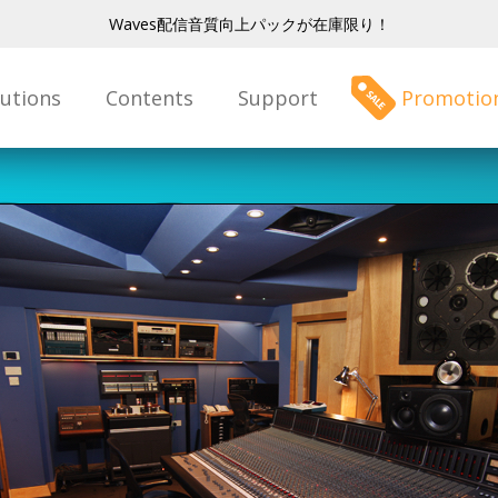
Waves配信音質向上パックが在庫限り！
lutions
Contents
Support
Promotio
bey
dio