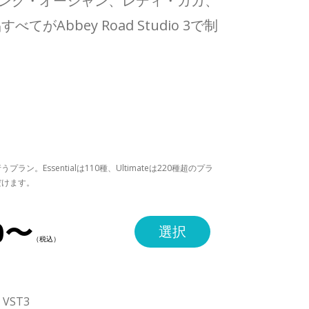
ンク・オーシャン、レディ・ガガ、
bey Road Studio 3で制
。Essentialは110種、Ultimateは220種超のプラ
だけます。
0〜
選択
・VST3