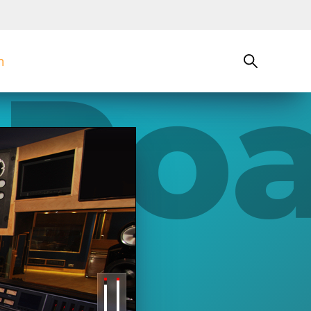
n
 Ro
 3