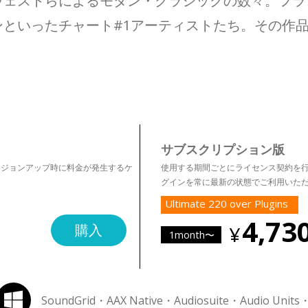
ウェストらによるモダン・クラシックの数々。フラ
ったチャート#1アーティストたち。その作品すべてがAb
サブスクリプション版
ージョンアップ時に料金が発生するケ
使用する期間ごとにライセンス契約を行うプラン
グインを常に最新の状態でご利用いた
Ultimate 220 over Plugins
4,73
購入
1month〜
SoundGrid・AAX Native・Audiosuite・Audio Units