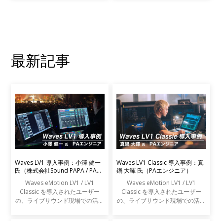
っています。80年代からDJ・プ
る多くの作業は、近年ますます複
ロデューサーとして活躍するデイ
雑にクロスオーバーするようにな
ヴ・クラークは、グラス
っています。音楽制作だ
最新記事
Waves LV1 導入事例：小澤 健一
Waves LV1 Classic 導入事例：真
氏（株式会社Sound PAPA / PAエ
鍋 大暉 氏（PAエンジニア）
ンジニア）
Waves eMotion LV1 / LV1
Waves eMotion LV1 / LV1
Classic を導入されたユーザー
Classic を導入されたユーザー
の、ライブサウンド現場での活用
の、ライブサウンド現場での活用
事例をご紹介します。
事例をご紹介します。