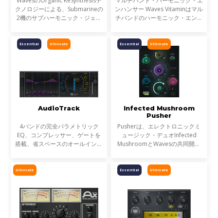
WavesのOrganic ReSynthesisテ
マルチバンド・ハーモニック・エ
クノロジーによる、Submarineの
ンハンサー Waves Vitaminはマル
2機のサブハーモニック・ジェネ
チバンドのハーモニック・エンハ
レーターは、大きなサウンドシス
ンサー／トーン・シェイピング・
テムにおいても非常にバランスの
プラグインです。トラックのサウ
取れた超低域を生み出します。
ンドにパワーを与え、エンハンス
Essential
Ultimate
Essential
Ultimate
超低域は現代的な音楽制作
された音とオリジナル
AudioTrack
Infected Mushroom
Pusher
4バンドの完全パラメトリック
Pusherは、エレクトロニックミ
EQ、コンプレッサー、ゲートを
ュージック・デュオInfected
搭載、省スペースのオールインワ
MushroomとWavesの共同開発
ンウィンドウを備えたオリジナル
から誕生した、彼らの『ミキシン
のチャンネルインサート・プラグ
グのための秘密のソース』が凝縮
インです。 AudioTrackのパラメ
されたプラグインです。
Ultimate
Essential
Ultimate
トリック4バンドEQは、ベル