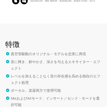
SoundGrid・AAX Native・Audiosuite・Audio Units・VST3
特徴
真空管駆動のオリジナル・モデルを忠実に再現
音に輝き、鮮やかさ、深さを与えるエキサイター・エフ
ェクト
レベルを加えることなく音の存在感を高める独自のエフ
ェクト処理
ボーカル、楽器両方で使用可能
MixおよびAXモード、インサート／センド・モードを選
択可能