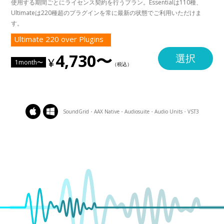
使用する期間ごとにライセンス契約を行うプラン。Essentialは110種、
Ultimateは220種超のプラグインを常に最新の状態でご利用いただけま
す。
Ultimate 220 over Plugins
4,730〜
選択
1month〜
SoundGrid・AAX Native・Audiosuite・Audio Units・VST3