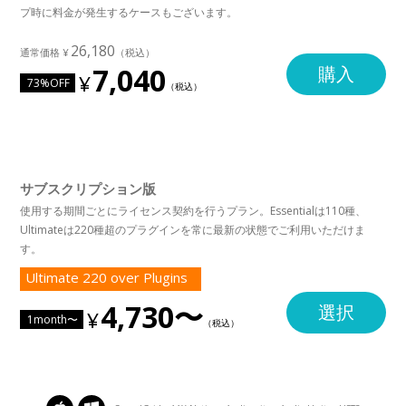
プ時に料金が発生するケースもございます。
26,180
7,040
購入
73%OFF
サブスクリプション版
使用する期間ごとにライセンス契約を行うプラン。Essentialは110種、
Ultimateは220種超のプラグインを常に最新の状態でご利用いただけま
す。
Ultimate 220 over Plugins
4,730〜
選択
1month〜