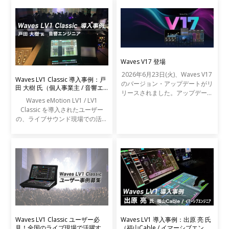
Waves V17 登場
2026年6月23日(火)、Waves V17
Waves LV1 Classic 導入事例：戸
のバージョン・アップデートがリ
田 大樹 氏（個人事業主 / 音響エ
リースされました。アップデート
ンジニア）
Waves eMotion LV1 / LV1
の内容は以下の通りです。
Classic を導入されたユーザー
の、ライブサウンド現場での活用
事例をご紹介します。
Waves LV1 Classic ユーザー必
Waves LV1 導入事例：出原 亮 氏
見！全国のライブ現場で活躍する
（福山Cable / イマーシブエンジ