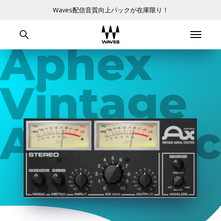
Waves配信音質向上パックが在庫限り！
Aphex
Vintage
Aural Exc