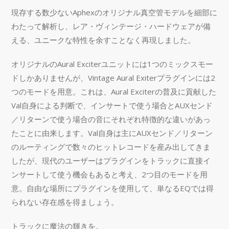
現存する数少ないAphexのオリジナル真空管モデルを細部に
わたって解析し、レア・ヴィンテージ・ハードウェアが備
える、ユニークな特性を余すことなく再現しました。
オリジナルのAural Exciterユニットには1つのミックスモー
ドしかありませんが、Vintage Aural Exiterプラグインには2
つのモードを用意。これは、Aural Exciterの普及に貢献した
Val自身による判断で、インサートで使う場合とAUXセンド
／リターンで使う場合の音にそれぞれ特徴的な違いがあっ
たことに由来します。Val自身は主にAUXセンド／リターン
のルーティングで数々のヒットレコードを産み出してきま
したが、現代のユーザーはプラグインをトラックに直接イ
ンサートして使う機会もあると考え、2つ目のモードを用
意。自由な場所にプラグインを使用して、単なるEQでは得
られない存在感を得ましょう。
トラックに魔法の輝きを。