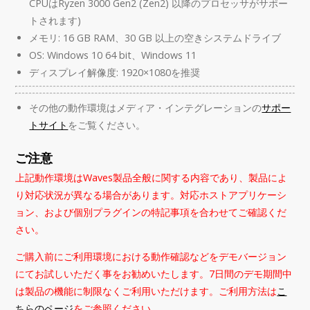
CPUはRyzen 3000 Gen2 (Zen2) 以降のプロセッサがサポー
トされます)
メモリ: 16 GB RAM、30 GB 以上の空きシステムドライブ
OS: Windows 10 64 bit、Windows 11
ディスプレイ解像度: 1920×1080を推奨
その他の動作環境はメディア・インテグレーションの
サポー
トサイト
をご覧ください。
ご注意
上記動作環境はWaves製品全般に関する内容であり、製品によ
り対応状況が異なる場合があります。対応ホストアプリケーシ
ョン、および個別プラグインの特記事項を合わせてご確認くだ
さい。
ご購入前にご利用環境における動作確認などをデモバージョン
にてお試しいただく事をお勧めいたします。7日間のデモ期間中
は製品の機能に制限なくご利用いただけます。ご利用方法は
こ
ちらのページ
をご参照ください。