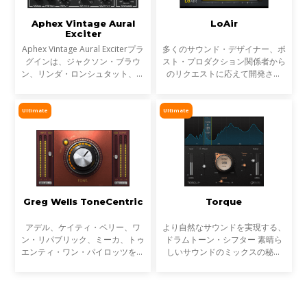
Aphex Vintage Aural
LoAir
Exciter
Aphex Vintage Aural Exciterプラ
多くのサウンド・デザイナー、ポ
グインは、ジャクソン・ブラウ
スト・プロダクション関係者から
ン、リンダ・ロンシュタット、ジ
のリクエストに応えて開発され
ェイムス・テイラーを初めとする
た、サブ・ハーモニック生成プラ
多くのアルバムを手がけ、オリジ
グイン Waves Post Production
ナルのAural Exciterを知り尽くし
シリーズの第二弾、LoAir。
Ultimate
Ultimate
たエンジニア、Val Ga
Greg Wells ToneCentric
Torque
アデル、ケイティ・ペリー、ワ
より自然なサウンドを実現する、
ン・リパブリック、ミーカ、トゥ
ドラムトーン・シフター 素晴ら
エンティ・ワン・パイロッツを手
しいサウンドのミックスの秘訣
がけ、累計8500万もの楽曲売上
は、ドラムサウンド全体のトーン
数を持つグラミー賞ノミネート・
バランスにあります。しかしトラ
プロデューサーエンジニア、
ックのミキシングをする際、常に
Greg Wells監修による、ハーモ
完璧にチューニングされ