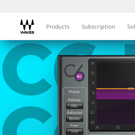
Products
Subscription
So
C6 
Co