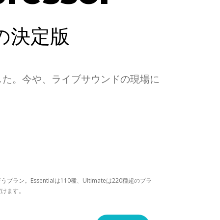
の決定版
でした。今や、ライブサウンドの現場に
。Essentialは110種、Ultimateは220種超のプラ
だけます。