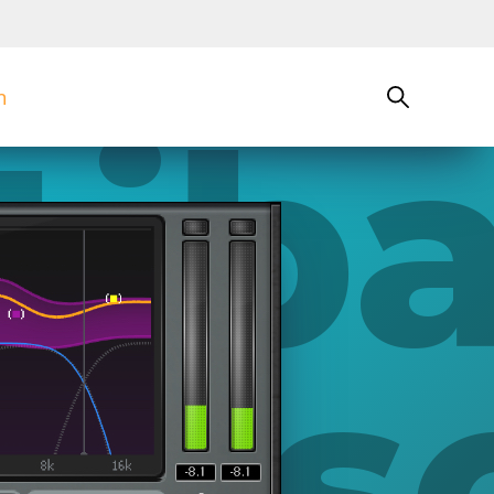
n
tib
ess