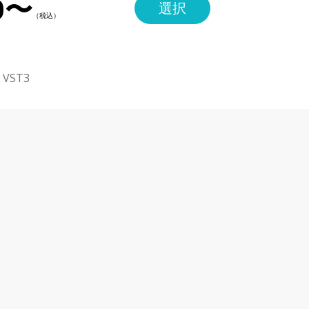
0〜
選択
・VST3