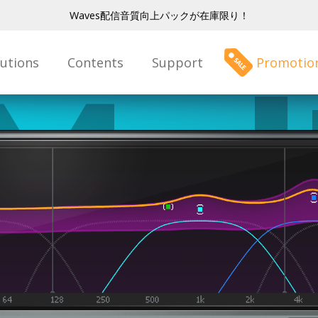
Waves配信音質向上パックが在庫限り！
lutions
Contents
Support
Promotio
Mul
mpr