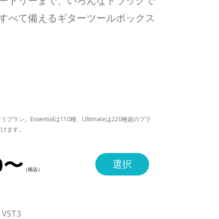
ートリーまで、いろんなトラックで
すべて備えるギターツールボックス
。Essentialは110種、Ultimateは220種超のプラ
だけます。
0〜
選択
・VST3