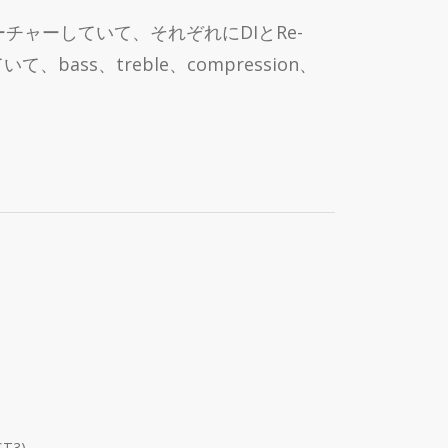
ィーチャーしていて、それぞれにDIとRe-
s、treble、compression、
ST3)