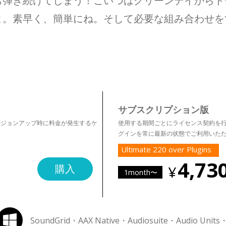
も弾き続けてしまう！こいつはグリーンデイからド
よ。素早く、簡単にね。そして必要な組み合わせを
サブスクリプション版
ージョンアップ時に料金が発生するケ
使用する期間ごとにライセンス契約を行うプラン
グインを常に最新の状態でご利用いた
Ultimate 220 over Plugins
4,73
購入
1month〜
SoundGrid・AAX Native・Audiosuite・Audio Units