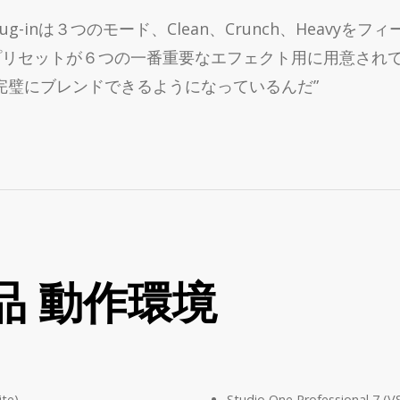
-inは３つのモード、Clean、Crunch、Heavyをフ
セットが６つの一番重要なエフェクト用に用意されていて、bas
ublingを完璧にブレンドできるようになっているんだ”
製品 動作環境
ite)
Studio One Professional 7 (V