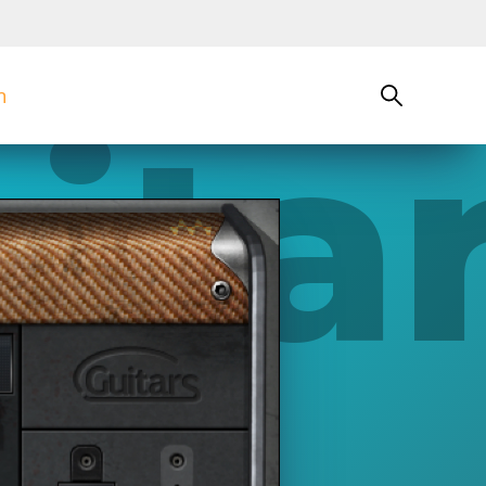
n
ita