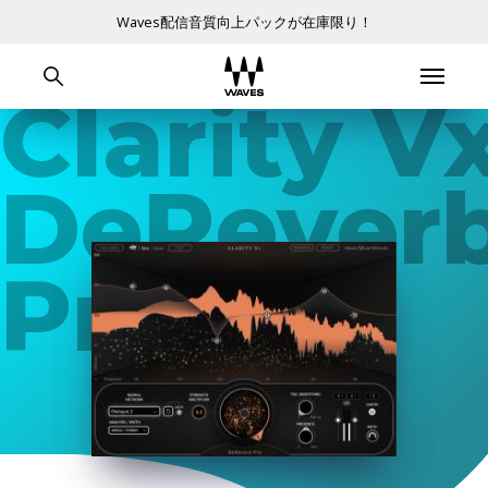
Waves配信音質向上パックが在庫限り！
Clarity V
DeRever
Pro