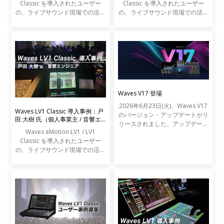
Classic を導入されたユーザー
Classic を導入されたユーザー
の、ライブサウンド現場での活用
の、ライブサウンド現場での活用
事例をご紹介します。
事例をご紹介します。
Waves V17 登場
2026年6月23日(火)、Waves V17
Waves LV1 Classic 導入事例：戸
のバージョン・アップデートがリ
田 大樹 氏（個人事業主 / 音響エ
リースされました。アップデート
ンジニア）
Waves eMotion LV1 / LV1
の内容は以下の通りです。
Classic を導入されたユーザー
の、ライブサウンド現場での活用
事例をご紹介します。