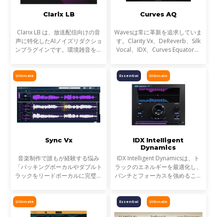
Clarix LB
Curves AQ
Clarix LB は、放送配信向けの音
Wavesは常に革新を追求していま
声に特化したAIノイズリダクショ
す。Clarity Vx、DeReverb、Silk
ンプラグインです。環境雑音をリ
Vocal、IDX、Curves Equator、
アルタイムで除去し、屋外ロケや
Sync Vxなどの開発を通じて、新
リポーター、ライブ配信など、ラ
たなサウンド技術の限界を押し広
イブ音声のトリートメントに最適
げてきました。そして、ついに
Ultimate
Essential
Ultimate
です。
EQにも革命が起こります。
Sync Vx
IDX Intelligent
Dynamics
音楽制作で誰もが経験する悩み
IDX Intelligent Dynamicsは、ト
「バッキングボーカルやダブルト
ラックのエネルギーを最適化し、
ラックをリードボーカルに完璧に
パンチとフォーカスを強めること
揃えるための、果てしない手作
が可能です。平坦で退屈なミック
業」わずかにズレたボーカルトラ
スにノブ1つで活力を与えます。
ックが、プロフェッショナルな仕
Ultimate
Essential
Ultimate
上がりとアマチュア感の分