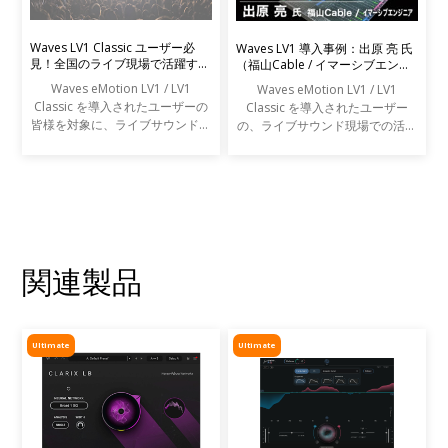
Waves LV1 Classic ユーザー必
Waves LV1 導入事例：出原 亮 氏
見！全国のライブ現場で活躍する
（福山Cable / イマーシブエンジ
エンジニアの声を募集します
ニア）
Waves eMotion LV1 / LV1
Waves eMotion LV1 / LV1
Classic を導入されたユーザーの
Classic を導入されたユーザー
皆様を対象に、ライブサウンドの
の、ライブサウンド現場での活用
現場での活用事例アンケートを実
事例をご紹介します。
施します。
関連製品
Ultimate
Ultimate