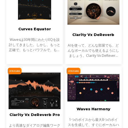
Curves Equator
Clarity Vx DeReverb
Wavesは30年間にわたりEQを設
計してきました。しかし、もっと
AIを使って、どんな部屋でも、ど
正確で、もっとパワフルで、もっ
んなボーカルでも使えるようにし
と効率的で、さらに楽しいEQが
ましょう。Clarity Vx DeReverb
あったらどうでしょう？近年、ス
がその作業を代行し、プロフェッ
タジオのテクノロジーとワークフ
ショナルなサウンドのボーカルと
ローのほとんどすべての面
ダイアログのレコーディングを瞬
Ultimate
Ultimate
時に、最高の忠実度で
Waves Harmony
Clarity Vx DeReverb Pro
1つのボイスから最大8つのボイ
スを生成して、すぐにボーカルハ
より高速なダイアログ編集ワーク