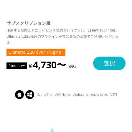
サブスクリプション版
使用する期間ごとにライセンス契約を行うプラン。Essentialは110種、
Ultimateは220種超のプラグインを常に最新の状態でご利用いただけま
す。
Ultimate 220 over Plugins
4,730〜
選択
1month〜
SoundGrid・AAX Native・Audiosuite・Audio Units・VST3