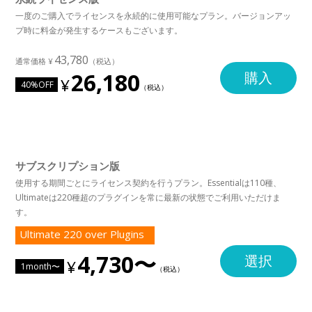
一度のご購入でライセンスを永続的に使用可能なプラン。バージョンアッ
プ時に料金が発生するケースもございます。
43,780
26,180
購入
40%OFF
サブスクリプション版
使用する期間ごとにライセンス契約を行うプラン。Essentialは110種、
Ultimateは220種超のプラグインを常に最新の状態でご利用いただけま
す。
Ultimate 220 over Plugins
4,730〜
選択
1month〜