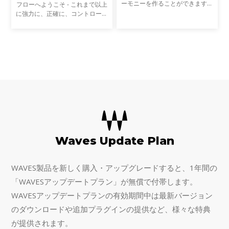
ーモニーを作ることができます。
フローへようこそ - これまで以上
夢のボーカルプロダクションを作
に強力に、正確に、コントロール
りましょう。それぞれのボイスの
しながら、音声からリバーブを除
個性と質感を簡単にカスタマイズ
去します。Clarityの先駆的なAIテ
できます。ピッチ、フォ
クノロジーは、録音を瞬時に、そ
してリアルタイムで
Waves Update Plan
WAVES製品を新しく購入・アップグレードすると、1年間の
「WAVESアップデートプラン」が無償で付帯します。
WAVESアップデートプランの有効期間中は最新バージョン
のダウンロードや追加プラグインの提供など、様々な特典
が提供されます。