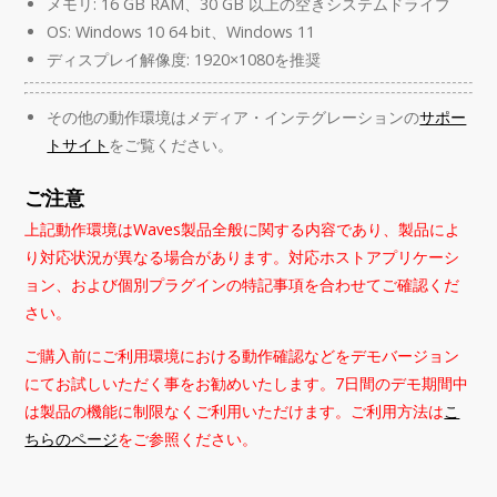
メモリ: 16 GB RAM、30 GB 以上の空きシステムドライブ
OS: Windows 10 64 bit、Windows 11
ディスプレイ解像度: 1920×1080を推奨
その他の動作環境はメディア・インテグレーションの
サポー
トサイト
をご覧ください。
ご注意
上記動作環境はWaves製品全般に関する内容であり、製品によ
り対応状況が異なる場合があります。対応ホストアプリケーシ
ョン、および個別プラグインの特記事項を合わせてご確認くだ
さい。
ご購入前にご利用環境における動作確認などをデモバージョン
にてお試しいただく事をお勧めいたします。7日間のデモ期間中
は製品の機能に制限なくご利用いただけます。ご利用方法は
こ
ちらのページ
をご参照ください。