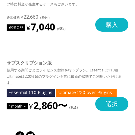
プ時に料金が発生するケースもございます。
22,660
7,040
購入
69%OFF
サブスクリプション版
使用する期間ごとにライセンス契約を行うプラン。Essentialは110種、
Ultimateは220種超のプラグインを常に最新の状態でご利用いただけま
す。
Essential 110 Plugins
Ultimate 220 over Plugins
2,860〜
選択
1month〜