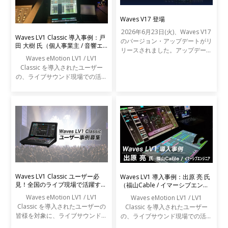
Waves V17 登場
2026年6月23日(火)、Waves V17
Waves LV1 Classic 導入事例：戸
のバージョン・アップデートがリ
田 大樹 氏（個人事業主 / 音響エ
リースされました。アップデート
ンジニア）
Waves eMotion LV1 / LV1
の内容は以下の通りです。
Classic を導入されたユーザー
の、ライブサウンド現場での活用
事例をご紹介します。
Waves LV1 Classic ユーザー必
Waves LV1 導入事例：出原 亮 氏
見！全国のライブ現場で活躍する
（福山Cable / イマーシブエンジ
エンジニアの声を募集します
ニア）
Waves eMotion LV1 / LV1
Waves eMotion LV1 / LV1
Classic を導入されたユーザーの
Classic を導入されたユーザー
皆様を対象に、ライブサウンドの
の、ライブサウンド現場での活用
現場での活用事例アンケートを実
事例をご紹介します。