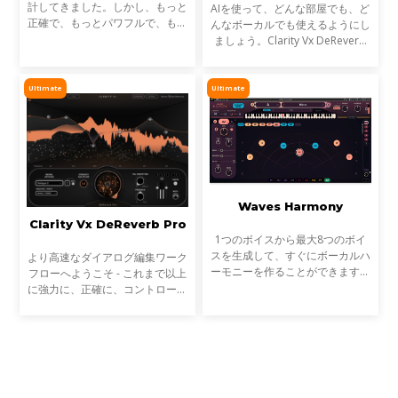
計してきました。しかし、もっと
AIを使って、どんな部屋でも、ど
正確で、もっとパワフルで、もっ
んなボーカルでも使えるようにし
と効率的で、さらに楽しいEQが
ましょう。Clarity Vx DeReverb
あったらどうでしょう？近年、ス
がその作業を代行し、プロフェッ
タジオのテクノロジーとワークフ
ショナルなサウンドのボーカルと
ローのほとんどすべての面
ダイアログのレコーディングを瞬
Ultimate
Ultimate
時に、最高の忠実度で
Waves Harmony
Clarity Vx DeReverb Pro
1つのボイスから最大8つのボイ
スを生成して、すぐにボーカルハ
より高速なダイアログ編集ワーク
ーモニーを作ることができます。
フローへようこそ - これまで以上
夢のボーカルプロダクションを作
に強力に、正確に、コントロール
りましょう。それぞれのボイスの
しながら、音声からリバーブを除
個性と質感を簡単にカスタマイズ
去します。Clarityの先駆的なAIテ
できます。ピッチ、フォ
クノロジーは、録音を瞬時に、そ
してリアルタイムで