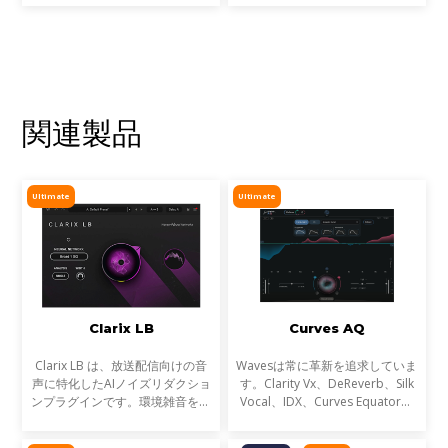
施します。
関連製品
Ultimate
Ultimate
Clarix LB
Curves AQ
Clarix LB は、放送配信向けの音
Wavesは常に革新を追求していま
声に特化したAIノイズリダクショ
す。Clarity Vx、DeReverb、Silk
ンプラグインです。環境雑音をリ
Vocal、IDX、Curves Equator、
アルタイムで除去し、屋外ロケや
Sync Vxなどの開発を通じて、新
リポーター、ライブ配信など、ラ
たなサウンド技術の限界を押し広