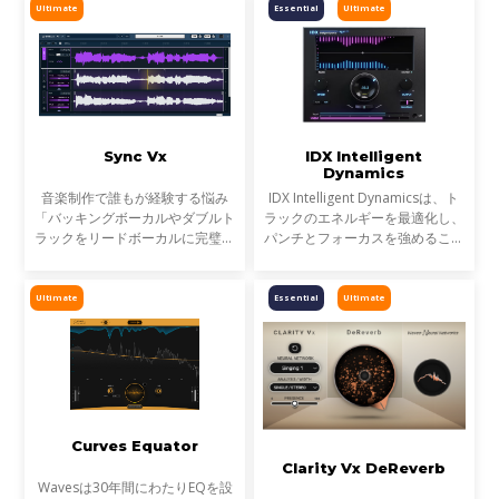
イブ音声のトリートメントに最適
げてきました。そして、ついに
Ultimate
Essential
Ultimate
です。
EQにも革命が起こります。
Sync Vx
IDX Intelligent
Dynamics
音楽制作で誰もが経験する悩み
IDX Intelligent Dynamicsは、ト
「バッキングボーカルやダブルト
ラックのエネルギーを最適化し、
ラックをリードボーカルに完璧に
パンチとフォーカスを強めること
揃えるための、果てしない手作
が可能です。平坦で退屈なミック
業」わずかにズレたボーカルトラ
スにノブ1つで活力を与えます。
ックが、プロフェッショナルな仕
Ultimate
Essential
Ultimate
上がりとアマチュア感の分
Curves Equator
Clarity Vx DeReverb
Wavesは30年間にわたりEQを設