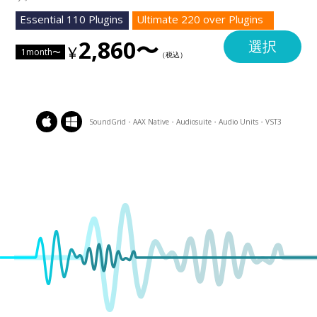
Essential 110 Plugins
Ultimate 220 over Plugins
2,860〜
選択
1month〜
SoundGrid・AAX Native・Audiosuite・Audio Units・VST3