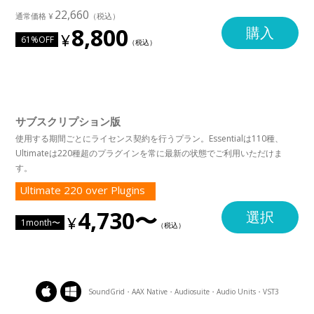
22,660
8,800
購入
61%OFF
サブスクリプション版
使用する期間ごとにライセンス契約を行うプラン。Essentialは110種、
Ultimateは220種超のプラグインを常に最新の状態でご利用いただけま
す。
Ultimate 220 over Plugins
4,730〜
選択
1month〜
SoundGrid・AAX Native・Audiosuite・Audio Units・VST3