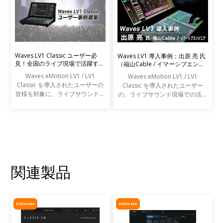
Waves LV1 Classic ユーザー必
Waves LV1 導入事例：出原 亮 氏
見！全国のライブ現場で活躍する
（福山Cable / イマーシブエンジ
エンジニアの声を募集します
ニア）
Waves eMotion LV1 / LV1
Waves eMotion LV1 / LV1
Classic を導入されたユーザーの
Classic を導入されたユーザー
皆様を対象に、ライブサウンドの
の、ライブサウンド現場での活用
現場での活用事例アンケートを実
事例をご紹介します。
施します。
関連製品
Ultimate
Ultimate