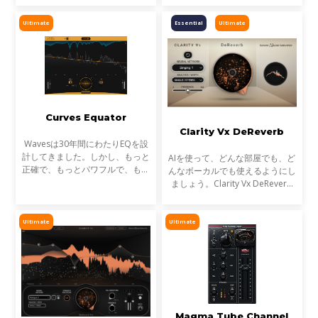
業」わずかにズレたボーカルトラ
スにノブ1つで活力を与えます。
ックが、プロフェッショナルな仕
Ultimate
Essential
Ultimate
上がりとアマチュア感の分
Curves Equator
Clarity Vx DeReverb
Wavesは30年間にわたりEQを設
計してきました。しかし、もっと
AIを使って、どんな部屋でも、ど
正確で、もっとパワフルで、もっ
んなボーカルでも使えるようにし
と効率的で、さらに楽しいEQが
ましょう。Clarity Vx DeReverb
あったらどうでしょう？近年、ス
がその作業を代行し、プロフェッ
タジオのテクノロジーとワークフ
ショナルなサウンドのボーカルと
ローのほとんどすべての面
ダイアログのレコーディングを瞬
Ultimate
Ultimate
時に、最高の忠実度で
Magma Tube Channel