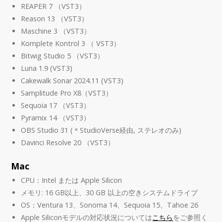
REAPER 7 （VST3）
Reason 13 （VST3）
Maschine 3 （VST3）
Komplete Kontrol 3 （ VST3）
Bitwig Studio 5 （VST3）
Luna 1.9 (VST3)
Cakewalk Sonar 2024.11 (VST3)
Samplitude Pro X8（VST3）
Sequoia 17 （VST3）
Pyramix 14 （VST3）
OBS Studio 31 (＊StudioVerse経由, ステレオのみ)
Davinci Resolve 20 （VST3）
Mac
CPU：Intel または Apple Silicon
メモリ: 16 GB以上、30 GB 以上の空きシステムドライブ
OS：Ventura 13、Sonoma 14、Sequoia 15、Tahoe 26
Apple Siliconモデルの対応状況については
こちら
をご参照く