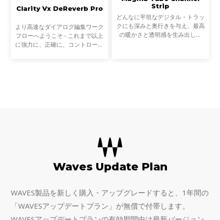
Strip
Clarity Vx DeReverb Pro
どんなに平坦なデジタル・トラッ
クにも深みと奥行きを与え、最高
より高速なダイアログ編集ワーク
の暖かさと透明感を生み出しま
フローへようこそ - これまで以上
す。あらゆるボーカルや楽器で
に強力に、正確に、コントロール
も、Magma Tube Channel Strip
しながら、音声からリバーブを除
に通すだけ。すぐにシルキーなト
去します。Clarityの先駆的なAIテ
ップエンドと極太のボトムエ
クノロジーは、録音を瞬時に、そ
してリアルタイムで
Waves Update Plan
WAVES製品を新しく購入・アップグレードすると、1年間の
「WAVESアップデートプラン」が無償で付帯します。
WAVESアップデートプランの有効期間中は最新バージョン