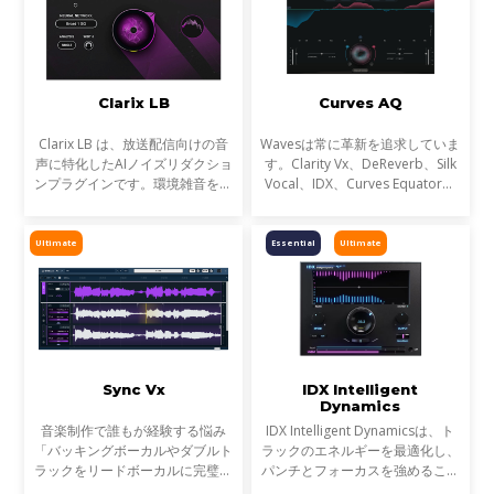
Clarix LB
Curves AQ
Clarix LB は、放送配信向けの音
Wavesは常に革新を追求していま
声に特化したAIノイズリダクショ
す。Clarity Vx、DeReverb、Silk
ンプラグインです。環境雑音をリ
Vocal、IDX、Curves Equator、
アルタイムで除去し、屋外ロケや
Sync Vxなどの開発を通じて、新
リポーター、ライブ配信など、ラ
たなサウンド技術の限界を押し広
イブ音声のトリートメントに最適
げてきました。そして、ついに
Ultimate
Essential
Ultimate
です。
EQにも革命が起こります。
Sync Vx
IDX Intelligent
Dynamics
音楽制作で誰もが経験する悩み
IDX Intelligent Dynamicsは、ト
「バッキングボーカルやダブルト
ラックのエネルギーを最適化し、
ラックをリードボーカルに完璧に
パンチとフォーカスを強めること
揃えるための、果てしない手作
が可能です。平坦で退屈なミック