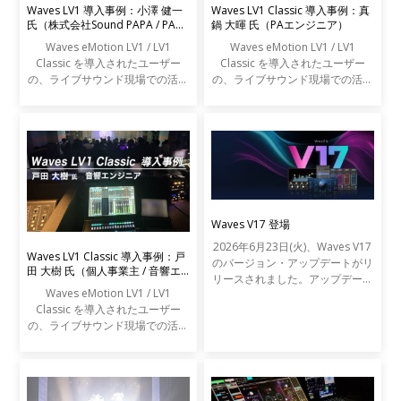
Waves LV1 導入事例：小澤 健一
Waves LV1 Classic 導入事例：真
氏（株式会社Sound PAPA / PAエ
鍋 大暉 氏（PAエンジニア）
ンジニア）
Waves eMotion LV1 / LV1
Waves eMotion LV1 / LV1
Classic を導入されたユーザー
Classic を導入されたユーザー
の、ライブサウンド現場での活用
の、ライブサウンド現場での活用
事例をご紹介します。
事例をご紹介します。
Waves V17 登場
2026年6月23日(火)、Waves V17
Waves LV1 Classic 導入事例：戸
のバージョン・アップデートがリ
田 大樹 氏（個人事業主 / 音響エ
リースされました。アップデート
ンジニア）
Waves eMotion LV1 / LV1
の内容は以下の通りです。
Classic を導入されたユーザー
の、ライブサウンド現場での活用
事例をご紹介します。