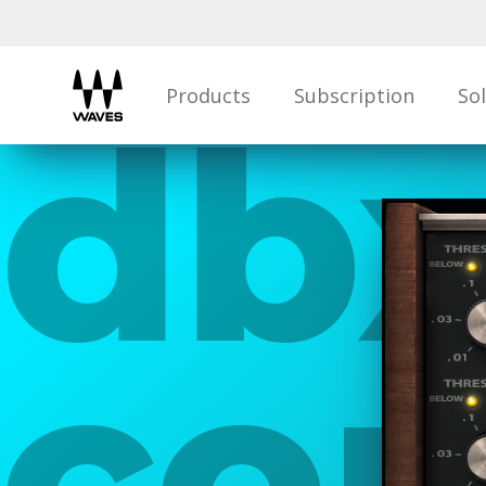
Products
Subscription
So
dbx
com