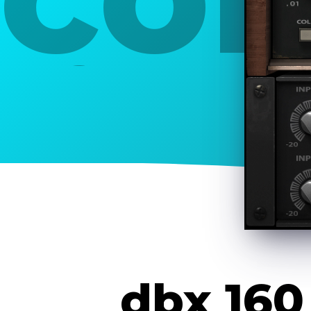
lim
dbx 160