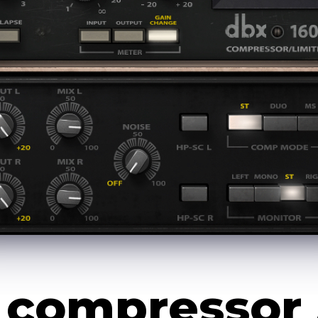
iter
 compressor /