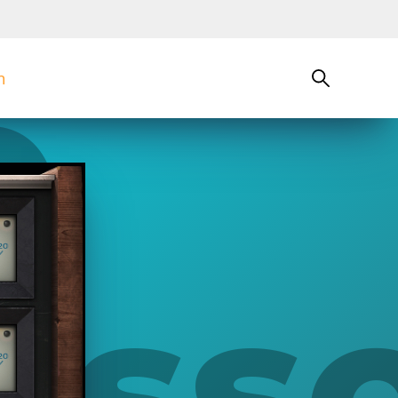
n
0
sso