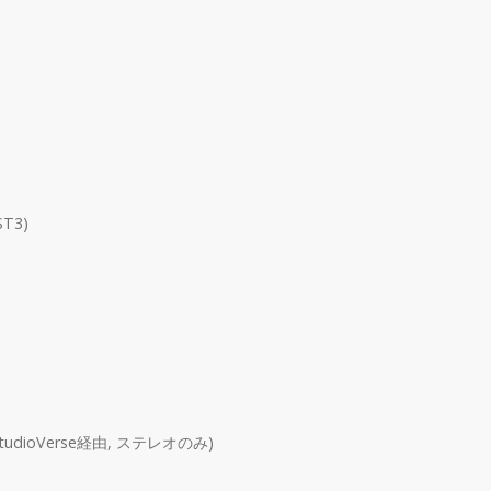
ST3)
, StudioVerse経由, ステレオのみ)