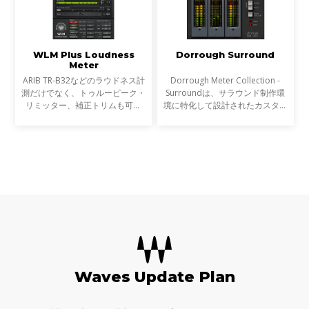
WLM Plus Loudness
Dorrough Surround
Meter
ARIB TR-B32などのラウドネス計
Dorrough Meter Collection -
測だけでなく、トゥルーピーク・
Surroundは、サラウンド制作環
リミッター、補正トリムも可能
境に特化して設計されたカスタマ
な、トータル・ソリューション
イズ・メーターを持つ、プロフェ
Waves WLM Plus Loudness
ッショナルなメーター・プラグイ
Meterプラグインは、ブロードキ
ンDorrough Meter Collectionの
ャスト、映画の予告編、DVD、ブ
完全版です。 ステレオ版に
ル
Waves Update Plan