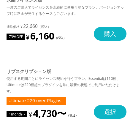
永続ライセンス版
一度のご購入でライセンスを永続的に使用可能なプラン。バージョンアッ
プ時に料金が発生するケースもございます。
22,660
6,160
購入
73%OFF
サブスクリプション版
使用する期間ごとにライセンス契約を行うプラン。Essentialは110種、
Ultimateは220種超のプラグインを常に最新の状態でご利用いただけま
す。
Ultimate 220 over Plugins
4,730〜
選択
1month〜