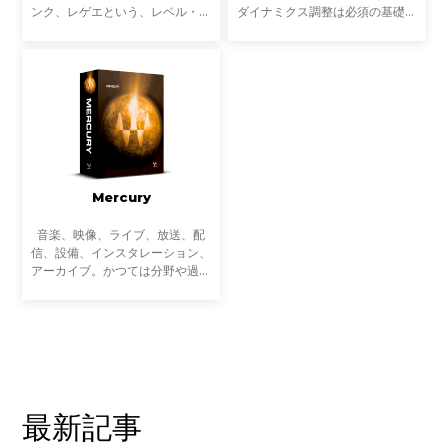
ンク、レゲエという、レベル・ミ
ダイナミクス調整は必須の基礎で
ュージックのアティチュードを纏
す。さらに近年ではステレオ音像
っています。80年代からDJ・プ
を扱うだけでなく、Mid-Sideに分
ロデューサーとして活躍するデイ
割するMS処理により、細分化さ
ヴ・クラークは、グラス
れたプロセッシングも一般的
Mercury
音楽、映像、ライブ、放送、配
信、設備、インスタレーション、
アーカイブ。かつては分野や過程
ごとに専業だったサウンドに関わ
る多くの作業は、近年ますます複
雑にクロスオーバーするようにな
っています。音楽制作だ
最新記事