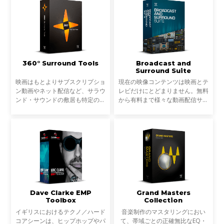
360° Surround Tools
Broadcast and
Surround Suite
映画はもとよりサブスクリプショ
現在の映像コンテンツは映画とテ
ン動画やネット配信など、サラウ
レビだけにとどまりません。無料
ンド・サウンドの敷居も特定のコ
から有料まで様々な動画配信サー
ンテンツだけではありません。と
ビスが展開され、配信オリジナル
はいえ、制作を行うにはどのツー
のドラマ、映画まで、様々なコン
ルを揃えたら良いのか、そのよう
テンツが用意されています。ま
なフローで必要なのか
た、音声トラックもステ
Dave Clarke EMP
Grand Masters
Toolbox
Collection
イギリスにおけるテクノ／ハード
音楽制作のマスタリングにおい
コアシーンは、ヒップホップやパ
て、帯域ごとの正確無比なEQ・