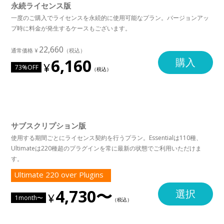
永続ライセンス版
一度のご購入でライセンスを永続的に使用可能なプラン。バージョンアッ
プ時に料金が発生するケースもございます。
22,660
6,160
購入
73%OFF
サブスクリプション版
使用する期間ごとにライセンス契約を行うプラン。Essentialは110種、
Ultimateは220種超のプラグインを常に最新の状態でご利用いただけま
す。
Ultimate 220 over Plugins
4,730〜
選択
1month〜