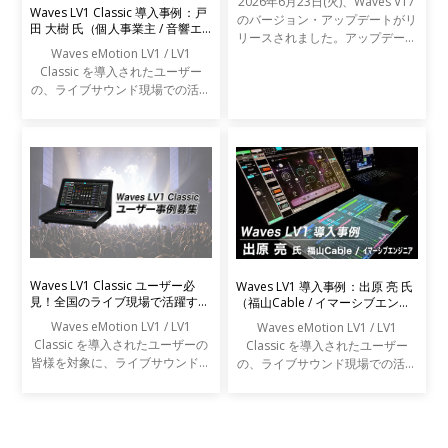
2026年6月23日(火)、Waves V17
Waves LV1 Classic 導入事例：戸
のバージョン・アップデートがリ
田 大樹 氏（個人事業主 / 音響エ
リースされました。アップデート
ンジニア）
Waves eMotion LV1 / LV1
の内容は以下の通りです。
Classic を導入されたユーザー
の、ライブサウンド現場での活用
事例をご紹介します。
Waves LV1 Classic ユーザー必
Waves LV1 導入事例：出原 亮 氏
見！全国のライブ現場で活躍する
（福山Cable / イマーシブエンジ
エンジニアの声を募集します
ニア）
Waves eMotion LV1 / LV1
Waves eMotion LV1 / LV1
Classic を導入されたユーザーの
Classic を導入されたユーザー
皆様を対象に、ライブサウンドの
の、ライブサウンド現場での活用
現場での活用事例アンケートを実
事例をご紹介します。
施します。