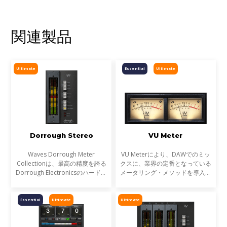
関連製品
Ultimate
Essential
Ultimate
Dorrough Stereo
VU Meter
Waves Dorrough Meter
VU Meterにより、DAWでのミッ
Collectionは、最高の精度を誇る
クスに、業界の定番となっている
Dorrough Electronicsのハードウ
メータリング・メソッドを導入す
ェア･メーター280D/240D、
ることが可能になります。VU
380D/340D、40AES/EBUを完全
Meterを使用することで、より最
にモデリングした、プロフェッシ
適なレベル、十分なヘッドルー
Essential
Ultimate
Ultimate
ョナルなメーター・プラグインで
ム、そしてクリアなミックスを
す。 Dorr