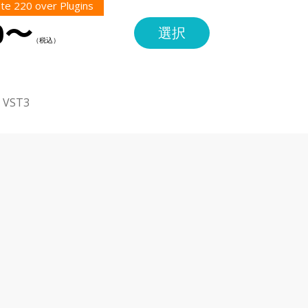
te 220 over Plugins
0〜
選択
・VST3