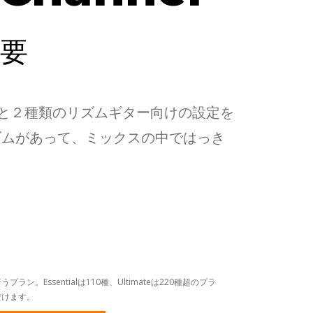
要
リードギター向けと２種類のリズムギター向けの設定を
ズムがあって、ミックスの中ではっき
。Essentialは110種、Ultimateは220種超のプラ
だけます。