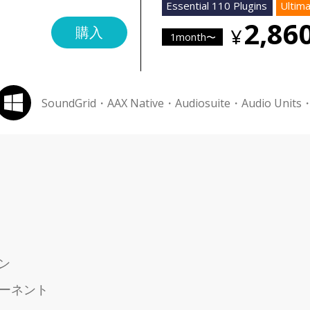
Essential 110 Plugins
Ultima
2,86
購入
1month〜
SoundGrid・AAX Native・Audiosuite・Audio Units
ン
ポーネント