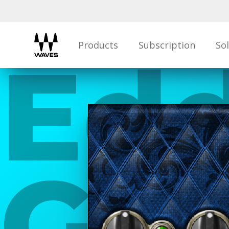
Products
Subscription
So
Edd
Gui