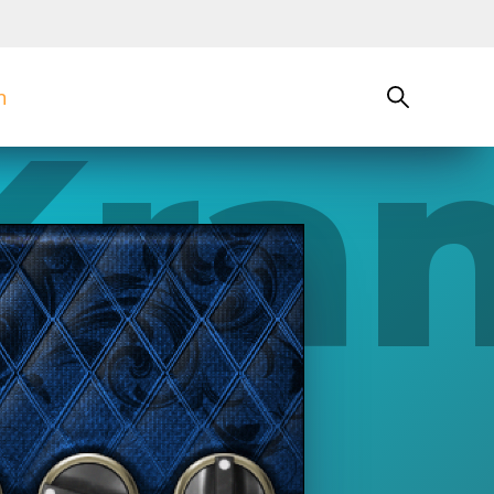
n
Kra