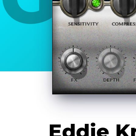
Ch
Eddie K