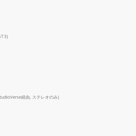
ST3)
, StudioVerse経由, ステレオのみ)