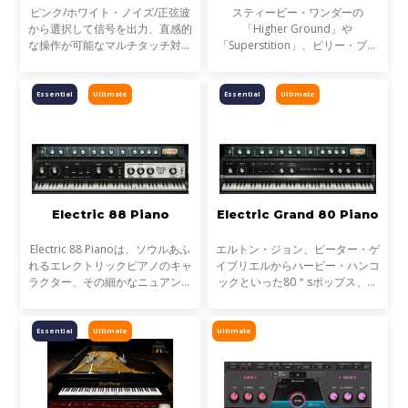
ピンク/ホワイト・ノイズ/正弦波
スティービー・ワンダーの
から選択して信号を出力、直感的
「Higher Ground」や
な操作が可能なマルチタッチ対応
「Superstition」、ビリー・ブレ
のシグナル・ジェネレーター
ストンの「Outta Space」など、
eMo Generatorは、ライブ・ワ
ファンキーな音楽にクラビネット
ークフローにおける音響測定やチ
の音を取り込んだヒット曲は数多
Essential
Ultimate
Essential
Ultimate
ェックに便利なシグナルジェ
くあります。1970年代、ファン
キーなディ
Electric 88 Piano
Electric Grand 80 Piano
Electric 88 Pianoは、ソウルあふ
エルトン・ジョン、ピーター・ゲ
れるエレクトリックピアノのキャ
イブリエルからハービー・ハンコ
ラクター、その細かなニュアンス
ックといった80＂sポップス、ロ
まで鍵盤ごとにサンプリングし、
ック、R&Bのヒット曲で、そして
コンプレッサーからアンプに至る
ヴァンゲリスから現代までつなが
抜群の内蔵エフェクトも搭載し
るエレクトロニック・ミュージッ
Essential
Ultimate
Ultimate
た、Waves発のインスト
クの分野でも、時代を形