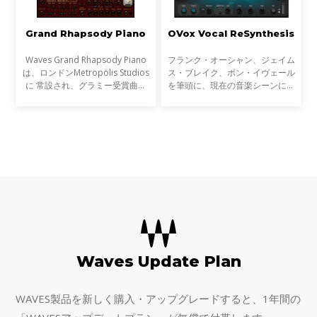
Grand Rhapsody Piano
OVox Vocal ReSynthesis
Waves Grand Rhapsody Piano
フランク・オーシャン、ジェイム
は、ロンドンMetropolis Studios
ス・ブレイク、ボン・イヴェール
に 常設され、グラミー受賞曲ア
を筆頭に、現在の音楽シーンに欠
デル＂Hello＂に使われたFazioli
かせない多彩なボーカルトラック
F228を収録するアコースティッ
加工をWaves保証の音質で可能に
ク・ピアノ音源です。その出自を
してしまうプラグイン。今までな
表す洗練されたスポーツカー
ら複数のプラグインや
Waves Update Plan
WAVES製品を新しく購入・アップグレードすると、1年間の