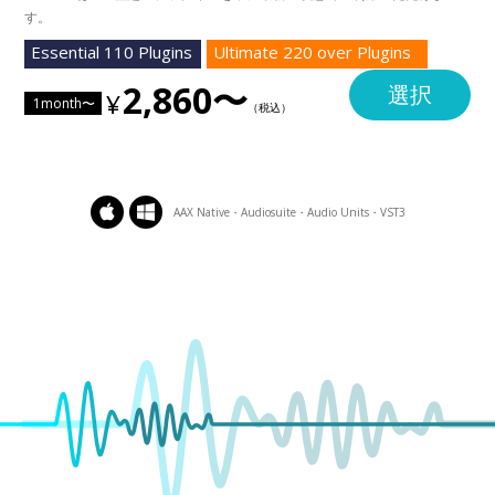
す。
Essential 110 Plugins
Ultimate 220 over Plugins
2,860〜
選択
1month〜
AAX Native・Audiosuite・Audio Units・VST3