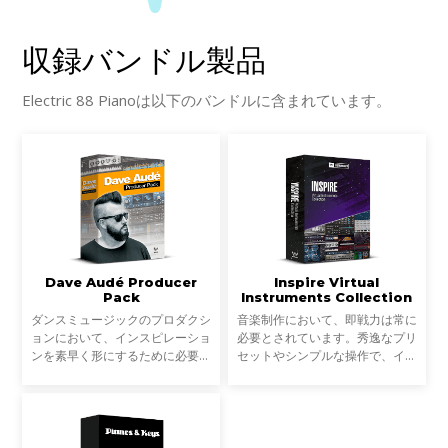
収録バンドル製品
Electric 88 Pianoは以下のバンドルに含まれています。
Dave Audé Producer
Inspire Virtual
Pack
Instruments Collection
ダンスミュージックのプロダクシ
音楽制作において、即戦力は常に
ョンにおいて、インスピレーショ
必要とされています。秀逸なプリ
ンを素早く形にするために必要な
セットやシンプルな操作で、イン
ものとは。最初のステップで最重
ストールしてすぐに望んだサウン
要なのは、もちろんキックを筆頭
ドを奏でてくれるインストゥルメ
とするドラムですね。ドラムマシ
ントやエフェクト。と同時に、ど
ン、サンプル・ループ
こまでも楽しんで音作