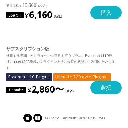
13,860
6,160
購入
56%OFF
サブスクリプション版
使用する期間ごとにライセンス契約を行うプラン。Essentialは110種、
Ultimateは220種超のプラグインを常に最新の状態でご利用いただけま
す。
Essential 110 Plugins
Ultimate 220 over Plugins
2,860〜
選択
1month〜
AAX Native・Audiosuite・Audio Units・VST3