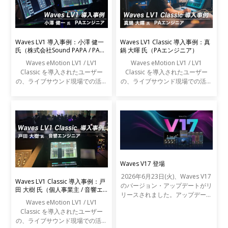
Waves LV1 導入事例：小澤 健一
Waves LV1 Classic 導入事例：真
氏（株式会社Sound PAPA / PAエ
鍋 大暉 氏（PAエンジニア）
ンジニア）
Waves eMotion LV1 / LV1
Waves eMotion LV1 / LV1
Classic を導入されたユーザー
Classic を導入されたユーザー
の、ライブサウンド現場での活用
の、ライブサウンド現場での活用
事例をご紹介します。
事例をご紹介します。
Waves V17 登場
2026年6月23日(火)、Waves V17
Waves LV1 Classic 導入事例：戸
のバージョン・アップデートがリ
田 大樹 氏（個人事業主 / 音響エ
リースされました。アップデート
ンジニア）
Waves eMotion LV1 / LV1
の内容は以下の通りです。
Classic を導入されたユーザー
の、ライブサウンド現場での活用