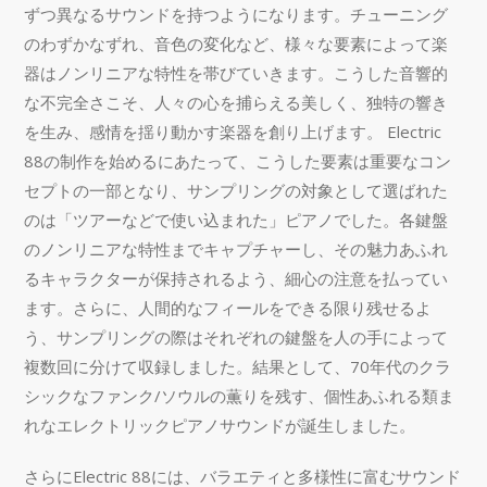
ずつ異なるサウンドを持つようになります。チューニング
のわずかなずれ、音色の変化など、様々な要素によって楽
器はノンリニアな特性を帯びていきます。こうした音響的
な不完全さこそ、人々の心を捕らえる美しく、独特の響き
を生み、感情を揺り動かす楽器を創り上げます。 Electric
88の制作を始めるにあたって、こうした要素は重要なコン
セプトの一部となり、サンプリングの対象として選ばれた
のは「ツアーなどで使い込まれた」ピアノでした。各鍵盤
のノンリニアな特性までキャプチャーし、その魅力あふれ
るキャラクターが保持されるよう、細心の注意を払ってい
ます。さらに、人間的なフィールをできる限り残せるよ
う、サンプリングの際はそれぞれの鍵盤を人の手によって
複数回に分けて収録しました。結果として、70年代のクラ
シックなファンク/ソウルの薫りを残す、個性あふれる類ま
れなエレクトリックピアノサウンドが誕生しました。
さらにElectric 88には、バラエティと多様性に富むサウンド