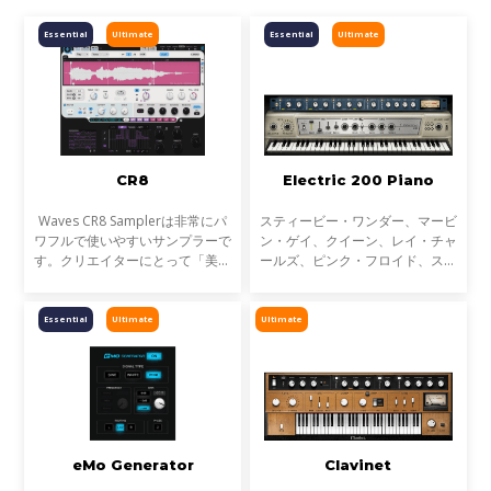
Essential
Ultimate
Essential
Ultimate
CR8
Electric 200 Piano
Waves CR8 Samplerは非常にパ
スティービー・ワンダー、マービ
ワフルで使いやすいサンプラーで
ン・ゲイ、クイーン、レイ・チャ
す。クリエイターにとって「美味
ールズ、ピンク・フロイド、ステ
しい」サウンドをすばやく生み出
ィーリー・ダン、稀代のアーティ
すことができます。 サンプラー
ストたちが愛された、モデル200
の中には、機能は豊富でも操作が
のエレクトリック・ピアノ。その
Essential
Ultimate
Ultimate
複雑で理想の音にたどり着
刺激的で唸るようなリ
eMo Generator
Clavinet