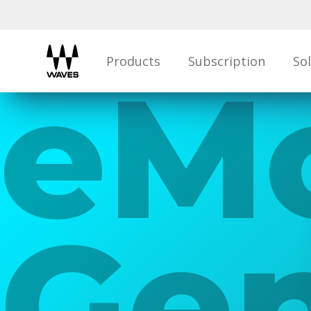
Products
Subscription
So
eM
Gen