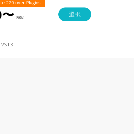
te 220 over Plugins
0〜
選択
・VST3