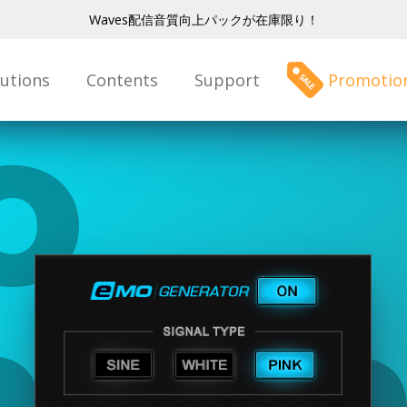
Waves配信音質向上パックが在庫限り！
lutions
Contents
Support
Promotio
o
era