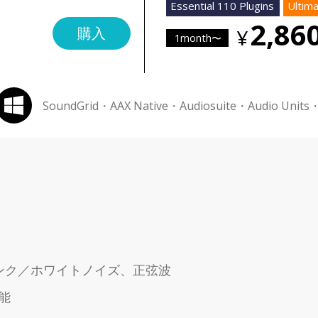
Essential 110 Plugins
Ultima
2,86
購入
1month〜
SoundGrid・AAX Native・Audiosuite・Audio Units
ンク／ホワイトノイズ、正弦波
能