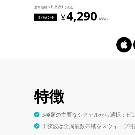
6,820
4,290
37%OFF
特徴
3種類の主要なシグナルから選択：ピ
正弦波は全周波数帯域をスウィープ可