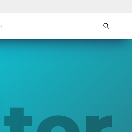
n
tor