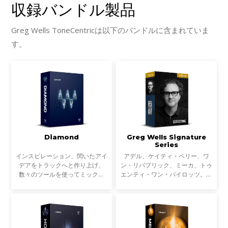
収録バンドル製品
Greg Wells ToneCentricは以下のバンドルに含まれていま
す。
Diamond
Greg Wells Signature
Series
インスピレーション、閃いたアイ
アデル、ケイティ・ペリー、ワ
デアをトラックへと作り上げ、
ン・リパブリック、ミーカ、トゥ
数々のツールを使ってミックス
エンティ・ワン・パイロッツ。数
し、磨き上げ、最高の状態でトラ
多くのアーティストの作曲、ミッ
ックダウンする。Diamondは、
クス、プロデュースに携わり、関
Platinumバンドルのプラグインを
わった楽曲の累計売上数が8500
すべて収録し、さらに原石と
万ユニットにのぼる、グラ