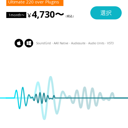
Ultimate 220 over Plugins
4,730〜
選択
1month〜
SoundGrid・AAX Native・Audiosuite・Audio Units・VST3