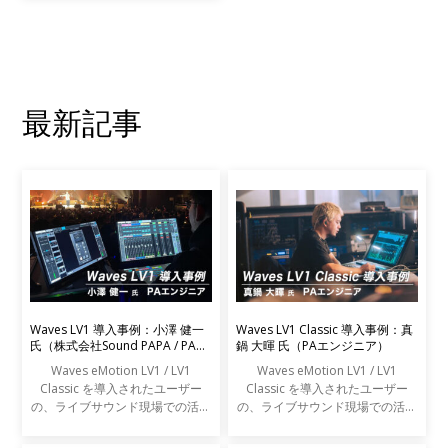
曲をトラックダウンして、作品と
して発表するところまでもう少し
という段階。ここまでく
最新記事
Waves LV1 導入事例：小澤 健一
Waves LV1 Classic 導入事例：真
氏（株式会社Sound PAPA / PAエ
鍋 大暉 氏（PAエンジニア）
ンジニア）
Waves eMotion LV1 / LV1
Waves eMotion LV1 / LV1
Classic を導入されたユーザー
Classic を導入されたユーザー
の、ライブサウンド現場での活用
の、ライブサウンド現場での活用
事例をご紹介します。
事例をご紹介します。