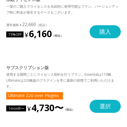
一度のご購入でライセンスを永続的に使用可能なプラン。バージョンアッ
プ時に料金が発生するケースもございます。
22,660
6,160
購入
73%OFF
サブスクリプション版
使用する期間ごとにライセンス契約を行うプラン。Essentialは110種、
Ultimateは220種超のプラグインを常に最新の状態でご利用いただけま
す。
Ultimate 220 over Plugins
4,730〜
選択
1month〜