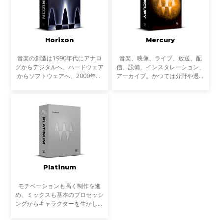
Horizon
Mercury
音楽の創造は1990年代にアナロ
音楽、映像、ライブ、放送、配
グからデジタルへ、ハードウェア
信、設備、インスタレーション、
からソフトウェアへ、2000年代
アーカイブ。かつては分野や過程
にはコンピューターのパワーの上
ごとに専業だったサウンドに関わ
昇によりインザボックスでの制
る多くの作業は、近年ますます複
作、ミキシング、マスタリングは
雑にクロスオーバーするようにな
一般的なものになりました。
っています。音楽制作だ
Platinum
モチベーションも高く制作を進
め、ミックスも基本のプロセッシ
ングからキャラクターを生かしバ
ランスを取った作業ができた。数