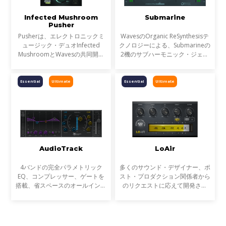
Infected Mushroom
Submarine
Pusher
Pusherは、エレクトロニックミ
WavesのOrganic ReSynthesisテ
ュージック・デュオInfected
クノロジーによる、Submarineの
MushroomとWavesの共同開発
2機のサブハーモニック・ジェネ
から誕生した、彼らの『ミキシン
レーターは、大きなサウンドシス
グのための秘密のソース』が凝縮
テムにおいても非常にバランスの
されたプラグインです。
取れた超低域を生み出します。
Essential
Ultimate
Essential
Ultimate
超低域は現代的な音楽制作
AudioTrack
LoAir
4バンドの完全パラメトリック
多くのサウンド・デザイナー、ポ
EQ、コンプレッサー、ゲートを
スト・プロダクション関係者から
搭載、省スペースのオールインワ
のリクエストに応えて開発され
ンウィンドウを備えたオリジナル
た、サブ・ハーモニック生成プラ
のチャンネルインサート・プラグ
グイン Waves Post Production
インです。 AudioTrackのパラメ
シリーズの第二弾、LoAir。
トリック4バンドEQは、ベル