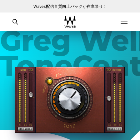
Waves配信音質向上パックが在庫限り！
Greg Wel
ToneCent