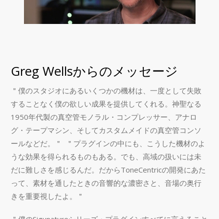
Greg Wellsからのメッセージ
＂僕のスタジオにあるいくつかの機材は、一度として失敗
することなく僕の欲しい成果を提供してくれる。神聖なる
1950年代製の真空管モノラル・コンプレッサー、アナロ
グ・テープマシン、そしてカスタムメイドの真空管コンソ
ールなどだ。＂ ＂プラグインの中にも、こうした機材のよ
うな効果を得られるものもある。でも、高域の扱いには未
だに難しさを感じるんだ。だからToneCentricの開発にあた
って、素材を通したときの音響的な濃密さと、音場の奥行
きを重要視したよ。＂