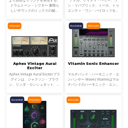
より自然なサウンドを実現する、
アデル、ケイティ・ペリー、ワ
ドラムトーン・シフター 素晴ら
ン・リパブリック、ミーカ、トゥ
しいサウンドのミックスの秘訣
エンティ・ワン・パイロッツを手
は、ドラムサウンド全体のトーン
がけ、累計8500万もの楽曲売上
バランスにあります。しかしトラ
数を持つグラミー賞ノミネート・
ックのミキシングをする際、常に
プロデューサーエンジニア、
Ultimate
Essential
Ultimate
完璧にチューニングされ
Greg Wells監修による、ハーモ
Aphex Vintage Aural
Vitamin Sonic Enhancer
Exciter
Aphex Vintage Aural Exciterプラ
マルチバンド・ハーモニック・エ
グインは、ジャクソン・ブラウ
ンハンサー Waves Vitaminはマル
ン、リンダ・ロンシュタット、ジ
チバンドのハーモニック・エンハ
ェイムス・テイラーを初めとする
ンサー／トーン・シェイピング・
多くのアルバムを手がけ、オリジ
プラグインです。トラックのサウ
ナルのAural Exciterを知り尽くし
ンドにパワーを与え、エンハンス
Essential
Ultimate
Ultimate
たエンジニア、Val Ga
された音とオリジナル