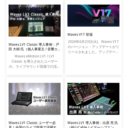
Waves V17 登場
2026年6月23日(火)、Waves V17
Waves LV1 Classic 導入事例：戸
のバージョン・アップデートがリ
田 大樹 氏（個人事業主 / 音響エ
リースされました。アップデート
ンジニア）
Waves eMotion LV1 / LV1
の内容は以下の通りです。
Classic を導入されたユーザー
の、ライブサウンド現場での活用
事例をご紹介します。
Waves LV1 Classic ユーザー必
Waves LV1 導入事例：出原 亮 氏
見！全国のライブ現場で活躍する
（福山Cable / イマーシブエンジ