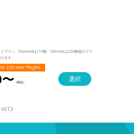
。Essentialは110種、Ultimateは220種超のプラ
だけます。
te 220 over Plugins
0〜
選択
・VST3