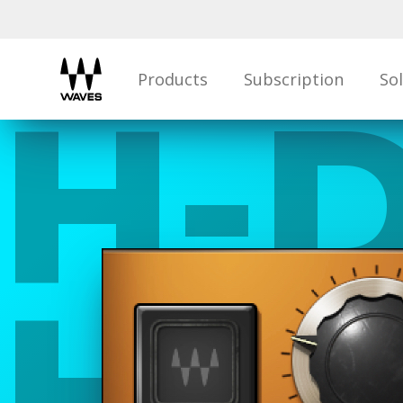
Products
Subscription
So
H-D
Hyb