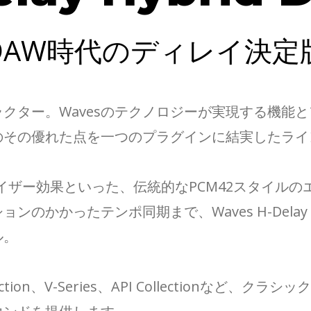
DAW時代のディレイ決定
ー。Wavesのテクノロジーが実現する機能とフレキ
者のその優れた点を一つのプラグインに結実したラ
イザー効果といった、伝統的なPCM42スタイル
かかったテンポ同期まで、Waves H-Delay（H
ル。
ection、V-Series、API Collectionな