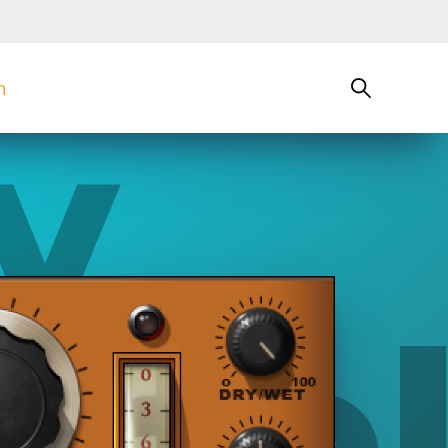
n
y
 De