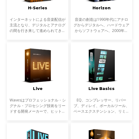
H-Series
Horizon
インターネットによる音楽配信が
音楽の創造は1990年代にアナロ
主流となり、デジタルとアナログ
グからデジタルへ、ハードウェア
の間を行き来して進められてきた
からソフトウェアへ、2000年代
音楽制作も、今やプログラミン
にはコンピューターのパワーの上
グ、ミキシング、そしてマスタリ
昇によりインザボックスでの制
ングまで、インザボックスで完結
作、ミキシング、マスタリングは
することが珍しくなくな
一般的なものになりました。
Live
Live Basics
Wavesはプロフェッショナル・シ
EQ、コンプレッサー、リバー
グナル・プロセシング技術をリー
ブ、ディレイ、ボーカルツール、
ドする開発メーカーで、ヒットチ
ベースエクステンション、リミッ
ャートに登場する楽曲の制作や大
ター、マキシマイザーなど、ライ
手映画制作会社のサウンド・トラ
ブサウンドのための30以上の
ック、ゲーム音楽の制作に必ずと
SoundGrid対応プラグインが含ま
言って良いほど使われ
れています。