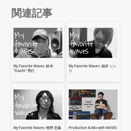
関連記事
My Favorite Waves -鈴木
My Favorite Waves -福井 シン
"Daichi" 秀行
リ
My Favorite Waves -牧野 忠義
Production & Mix with WAVES