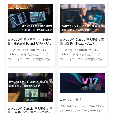
Waves LV1 導入事例：小澤 健一
Waves LV1 Classic 導入事例：真
氏（株式会社Sound PAPA / PAエ
鍋 大暉 氏（PAエンジニア）
ンジニア）
Waves eMotion LV1 / LV1
Waves eMotion LV1 / LV1
Classic を導入されたユーザー
Classic を導入されたユーザー
の、ライブサウンド現場での活用
の、ライブサウンド現場での活用
事例をご紹介します。
事例をご紹介します。
Waves V17 登場
2026年6月23日(火)、Waves V17
Waves LV1 Classic 導入事例：戸
のバージョン・アップデートがリ
田 大樹 氏（個人事業主 / 音響エ