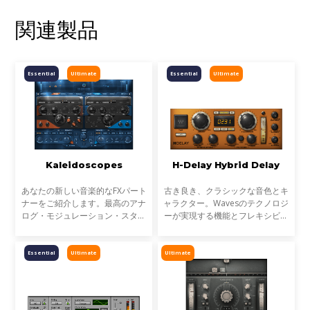
関連製品
Essential
Ultimate
Essential
Ultimate
Kaleidoscopes
H-Delay Hybrid Delay
あなたの新しい音楽的なFXパート
古き良き、クラシックな音色とキ
ナーをご紹介します。最高のアナ
ャラクター。Wavesのテクノロジ
ログ・モジュレーション・スタジ
ーが実現する機能とフレキシビリ
オのクラシックから作られた、刺
ティ。Waves Hybrid Lineは、ア
激的なフェイザー、フランジャ
ナログとデジタル、両者のその優
ー、コーラス、トレモロ・サウン
れた点を一つのプラグインに結実
Essential
Ultimate
Ultimate
ドの全てを揃えています
したラインナップです。