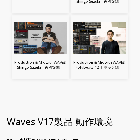
– Shingo Suzuki – 再構築編
Production & Mix with WAVES
Production & Mix with WAVES
– Shingo Suzuki – 再構築編
– tofubeats #2 トラック編
Waves V17製品 動作環境