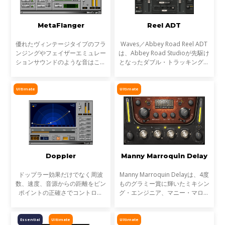
MetaFlanger
Reel ADT
優れたヴィンテージタイプのフラ
Waves／Abbey Road Reel ADT
ンジングやフェイザーエミュレー
は、Abbey Road Studioが先駆け
ションサウンドのような音はこれ
となったダブル・トラッキング・
まで実現することができませんで
エフェクトに使われたハードウェ
した。 MetaFlangerは、モジュレ
アをそのままプラグインにした初
ーションの未来形です。穏やかな
めての製品です。アビイ・ロード
Ultimate
Ultimate
コーラスやデュアルデ
のサウンドを語る上で欠か
Doppler
Manny Marroquin Delay
ドップラー効果だけでなく周波
Manny Marroquin Delayは、4度
数、速度、音源からの距離をピン
ものグラミー賞に輝いたミキシン
ポイントの正確さでコントロー
グ・エンジニア、マニー・マロク
ル。
ィンが手がける、即戦力のディレ
イ・プラグインです。 複合的な
エフェクトをシンプルに操り、マ
Essential
Ultimate
Ultimate