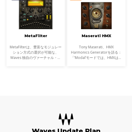
ニー・マロクィンが得意
MetaFilter
Maserati HMX
MetaFilterは、豊富なモジュレー
Tony Maserati、HMX
ション方式の選択が可能な、
Harmonics Generatorを語る：
Waves 独自のヴァーチャル・ヴ
「’Modal’モードでは、HMXは適
ォルテージ・テクノロジーをエン
切な量のコーラスエフェクトでピ
ジンとするマルチモード・フィル
アノをワイドにし、ボーカルデモ
ターです。フィルターで積極的な
に生命を与え、Wurlitzerの存在
音作りをしたいときはMetaFi
感を際だたせる、この世のものと
は思え
Waves Update Plan