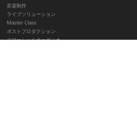
音楽制作
ライブソリューション
Master Class
ポストプロダクション
コマーシャルオーディオ
Contents
アーティクル
My Favorite Waves
Support
サポート情報
お問い合わせ
WavesLive製品に関するお問い合わせ
Company