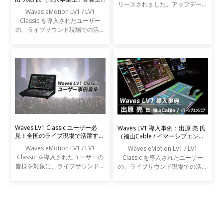
リースされました。アップデート
ンジニア）
Waves eMotion LV1 / LV1
の内容は以下の通りです。
Classic を導入されたユーザー
の、ライブサウンド現場での活用
事例をご紹介します。
Waves LV1 Classic ユーザー必
Waves LV1 導入事例：出原 亮 氏
見！全国のライブ現場で活躍する
（福山Cable / イマーシブエンジ
エンジニアの声を募集します
ニア）
Waves eMotion LV1 / LV1
Waves eMotion LV1 / LV1
Classic を導入されたユーザーの
Classic を導入されたユーザー
皆様を対象に、ライブサウンドの
の、ライブサウンド現場での活用
現場での活用事例アンケートを実
事例をご紹介します。
施します。