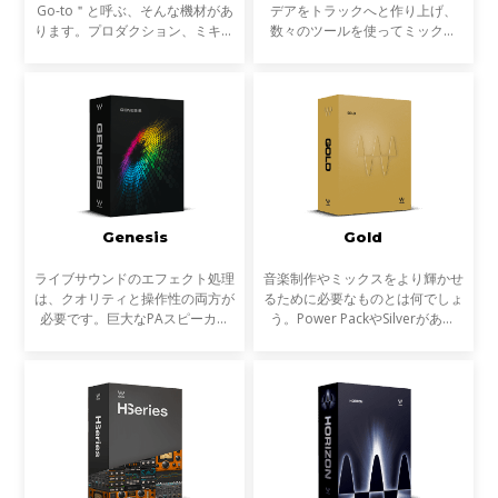
Go-to＂と呼ぶ、そんな機材があ
デアをトラックへと作り上げ、
ります。プロダクション、ミキシ
数々のツールを使ってミックス
ングでまず最初に手を触れる、イ
し、磨き上げ、最高の状態でトラ
ンサートする、アイデアを形にし
ックダウンする。Diamondは、
ていくためのツールです。ハウス
Platinumバンドルのプラグインを
ミュージックこそ、デ
すべて収録し、さらに原石と
Genesis
Gold
ライブサウンドのエフェクト処理
音楽制作やミックスをより輝かせ
は、クオリティと操作性の両方が
るために必要なものとは何でしょ
必要です。巨大なPAスピーカー
う。Power PackやSilverがあれ
から増幅される音は、微小なノイ
ば、作業の基礎は十分にカバーで
ズでもたちまち大きな不快なサウ
きます。しかし、それぞれのトラ
ンドとなってしまいます。これを
ックの個性を引き出し、より有機
回避するため、より高音
的にバランスよく文字通