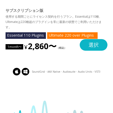
サブスクリプション版
使用する期間ごとにライセンス契約を行うプラン。Essentialは110種、
Ultimateは220種超のプラグインを常に最新の状態でご利用いただけま
す。
Essential 110 Plugins
Ultimate 220 over Plugins
2,860〜
選択
1month〜
SoundGrid・AAX Native・Audiosuite・Audio Units・VST3