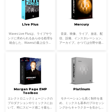
Live Plus
Mercury
Waves Live Plusは、ライブサウ
音楽、映像、ライブ、放送、配
ンドに求められるあらゆる処理を
信、設備、インスタレーション、
統合した、Wavesの最上位ライ
アーカイブ。かつては分野や過程
ブ・プラグインバンドルです。
ごとに専業だったサウンドに関わ
ダイナミクス、EQ、空間処理、
る多くの作業は、近年ますます複
ボーカルプロセッシング、トラブ
雑にクロスオーバーするようにな
ル対策までライブ現場で必要
っています。音楽制作だ
Morgan Page EMP
Platinum
Toolbox
エレクトロニックミュージックの
モチベーションも高く制作を進
プロダクションやリミックスにお
め、ミックスも基本のプロセッシ
いて、時にスピード感こそ最も重
ングからキャラクターを生かしバ
要なファクターの一つになりま
ランスを取った作業ができた。数