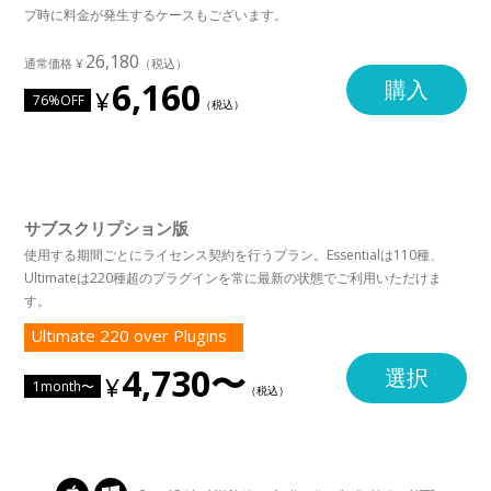
プ時に料金が発生するケースもございます。
26,180
6,160
購入
76%OFF
サブスクリプション版
使用する期間ごとにライセンス契約を行うプラン。Essentialは110種、
Ultimateは220種超のプラグインを常に最新の状態でご利用いただけま
す。
Ultimate 220 over Plugins
4,730〜
選択
1month〜