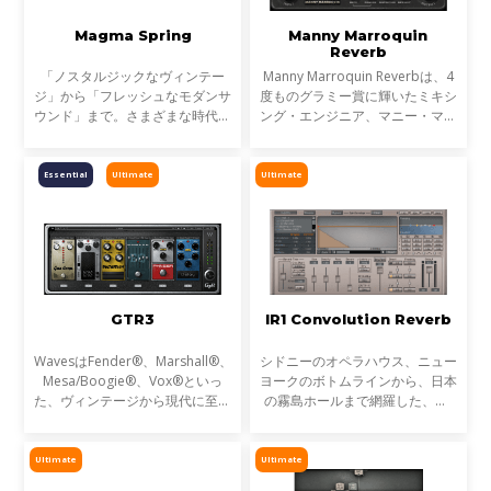
Magma Spring
Manny Marroquin
Reverb
「ノスタルジックなヴィンテー
Manny Marroquin Reverbは、4
ジ」から「フレッシュなモダンサ
度ものグラミー賞に輝いたミキシ
ウンド」まで。さまざまな時代の
ング・エンジニア、マニー・マロ
特徴を持つスプリング・リバー
クィンが手がけるプラグインで
ブ・サウンドを切り替える事が可
す。彼がミックスで実践するサイ
能です。
ズ、タイプの異なる18種類もの
Essential
Ultimate
Ultimate
リバーブを集め、さらに歪み
GTR3
IR1 Convolution Reverb
WavesはFender®、Marshall®、
シドニーのオペラハウス、ニュー
Mesa/Boogie®、Vox®といっ
ヨークのボトムラインから、日本
た、ヴィンテージから現代に至る
の霧島ホールまで網羅した、質/
最高のギターアンプを、従来のモ
量ともに圧倒的なIRライブラリ
デリングを遙かに超える革新的な
ー。サンプリングの結果をフィル
サンプリング技術を駆使して解析
ターするのではなく、コンボルー
Ultimate
Ultimate
しました。その結果、Waves
ションデータそのものを