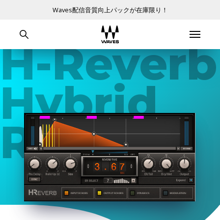
Waves配信音質向上パックが在庫限り！
H-Reverb
Hybrid
Reverb