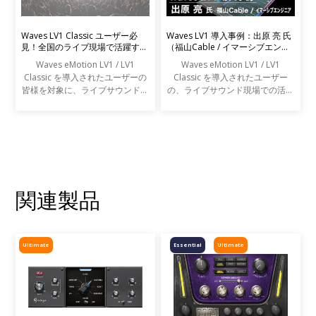
Waves LV1 Classic ユーザー必
Waves LV1 導入事例：出原 亮 氏
見！全国のライブ現場で活躍する
（福山Cable / イマーシブエンジ
エンジニアの声を募集します
ニア）
Waves eMotion LV1 / LV1
Waves eMotion LV1 / LV1
Classic を導入されたユーザーの
Classic を導入されたユーザー
皆様を対象に、ライブサウンドの
の、ライブサウンド現場での活用
現場での活用事例アンケートを実
事例をご紹介します。
施します。
関連製品
Ultimate
Essential
Ultimate