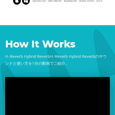
SoundGrid・AAX Native・Audiosuite・Audio Units・VST3
How It Works
H-Reverb Hybrid ReverbH-Reverb Hybrid Reverbのサウ
ンドと使い方を1分の動画でご紹介。