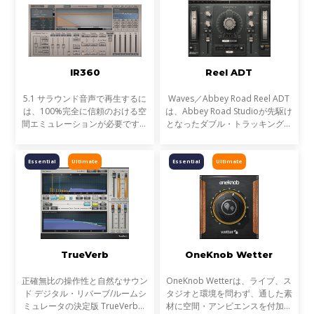
GTR
IR360
Reel ADT
5.1 サラウンド音声で再生するに
Waves／Abbey Road Reel ADT
は、100%完全に信頼のおける空
は、Abbey Road Studioが先駆け
間エミュレーションが必要です。
となったダブル・トラッキング・
これを成し遂げる為には、比類無
エフェクトに使われたハードウェ
き正確さと、コンボリューショ
アをそのままプラグインにした初
ン・リバーブのコントロールが必
めての製品です。アビイ・ロード
Essential
Ultimate
Essential
Ultimate
要となります。そして、そ
のサウンドを語る上で欠か
TrueVerb
OneKnob Wetter
正確無比の操作性と自然なサウン
OneKnob Wetterは、ライブ、ス
ド デジタル・リバーブ/ルームシ
タジオと環境を問わず、通した素
ミュレータの決定版 TrueVerbは
材に空間・アンビエンスを付加す