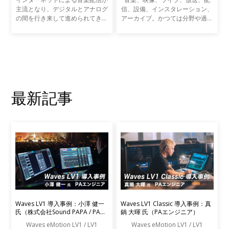
主流となり、デジタルとアナログ
信、設備、インスタレーション、
の間を行き来して進められてきた
アーカイブ。かつては分野や過程
音楽制作も、今やプログラミン
ごとに専業だったサウンドに関わ
グ、ミキシング、そしてマスタリ
る多くの作業は、近年ますます複
ングまで、インザボックスで完結
雑にクロスオーバーするようにな
することが珍しくなくな
っています。音楽制作だ
最新記事
Waves LV1 導入事例：小澤 健一
Waves LV1 Classic 導入事例：真
氏（株式会社Sound PAPA / PAエ
鍋 大暉 氏（PAエンジニア）
ンジニア）
Waves eMotion LV1 / LV1
Waves eMotion LV1 / LV1