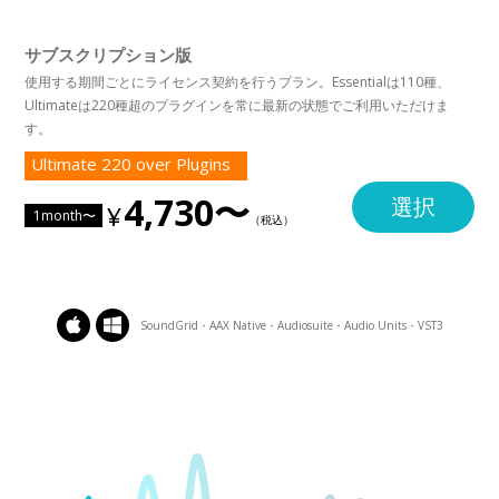
サブスクリプション版
使用する期間ごとにライセンス契約を行うプラン。Essentialは110種、
Ultimateは220種超のプラグインを常に最新の状態でご利用いただけま
す。
Ultimate 220 over Plugins
4,730〜
選択
1month〜
SoundGrid・AAX Native・Audiosuite・Audio Units・VST3