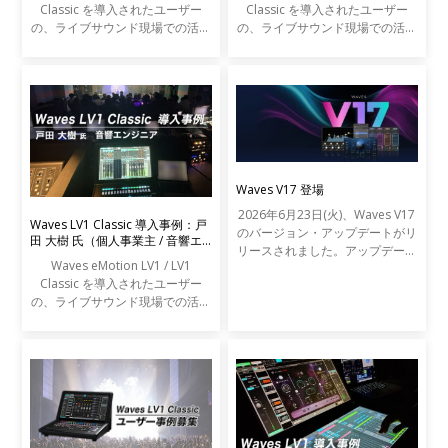
Classic を導入されたユーザー
Classic を導入されたユーザー
の、ライブサウンド現場での活用
の、ライブサウンド現場での活用
事例をご紹介します。
事例をご紹介します。
Waves V17 登場
2026年6月23日(火)、Waves V17
Waves LV1 Classic 導入事例：戸
のバージョン・アップデートがリ
田 大樹 氏（個人事業主 / 音響エ
リースされました。アップデート
ンジニア）
Waves eMotion LV1 / LV1
の内容は以下の通りです。
Classic を導入されたユーザー
の、ライブサウンド現場での活用
事例をご紹介します。