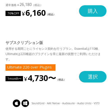
26,180
6,160
購入
76%OFF
サブスクリプション版
使用する期間ごとにライセンス契約を行うプラン。Essentialは110種、
Ultimateは220種超のプラグインを常に最新の状態でご利用いただけま
す。
Ultimate 220 over Plugins
4,730〜
選択
1month〜
SoundGrid・AAX Native・Audiosuite・Audio Units・VST3