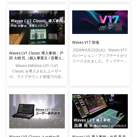
Waves V17 登場
2026年6月23日(火)、Waves V17
Waves LV1 Classic 導入事例：戸
のバージョン・アップデートがリ
田 大樹 氏（個人事業主 / 音響エ
リースされました。アップデート
ンジニア）
Waves eMotion LV1 / LV1
の内容は以下の通りです。
Classic を導入されたユーザー
の、ライブサウンド現場での活用
事例をご紹介します。
Waves LV1 Classic ユーザー必
Waves LV1 導入事例：出原 亮 氏