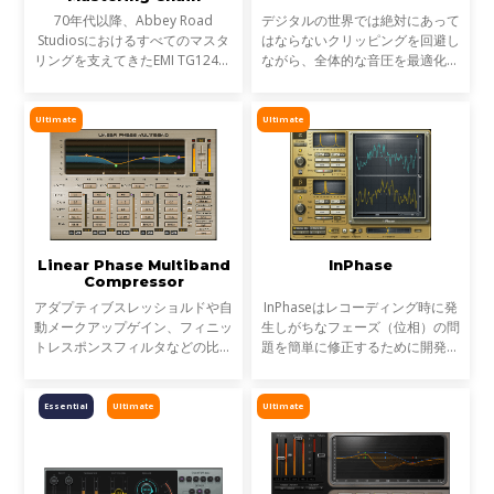
70年代以降、Abbey Road
デジタルの世界では絶対にあって
Studiosにおけるすべてのマスタ
はならないクリッピングを回避し
リングを支えてきたEMI TG12410
ながら、全体的な音圧を最適化し
Transfer Consoleを、モジュラ
たい。そんなミックス最終段階や
ー方式のマスタリング・チェイ
マスタリング時に欠かせない存在
ン・プラグインとしてモデリング
となっているWavesのマキシマイ
Ultimate
Ultimate
で再現。Abbey Road TG
ザー。
Mastering
Linear Phase Multiband
InPhase
Compressor
アダプティブスレッショルドや自
InPhaseはレコーディング時に発
動メークアップゲイン、フィニッ
生しがちなフェーズ（位相）の問
トレスポンスフィルタなどの比類
題を簡単に修正するために開発さ
のない技術を採用しつつ、リニア
れたプラグインです。これまで煩
位相マルチバンドは、優れたマル
わしく時間のかかる作業だった、
チバンド・コンプレッション、
フェーズのアライメント作業、複
Essential
Ultimate
Ultimate
EQ 及びリミッティング
雑なフェーズの修正を