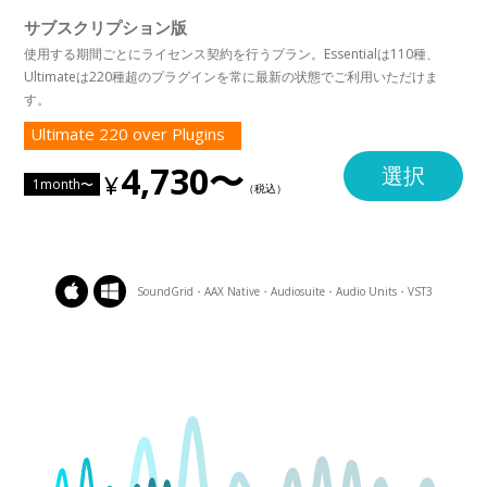
サブスクリプション版
使用する期間ごとにライセンス契約を行うプラン。Essentialは110種、
Ultimateは220種超のプラグインを常に最新の状態でご利用いただけま
す。
Ultimate 220 over Plugins
4,730〜
選択
1month〜
SoundGrid・AAX Native・Audiosuite・Audio Units・VST3