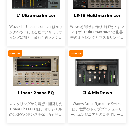
L1 Ultramaximizer
L3-16 Multimaximizer
Waves L1 Ultramaximizerはルッ
Wavesが最初に作り上げたマキシ
クアヘッドによるピークリミッテ
マイザL1 Ultramaximizerは世界
ィングに加え、優れた再クオンタ
中のミキシングとマスタリングに
イズ（ビット解像度の最適化）を
革命をもたらしました。続くL2
行います。これにより、CDマス
Ultramaximizerがもたらしたサ
タリングからマルチメディア音楽
ウンドは、いまでも世界中のヒッ
Ultimate
Ultimate
制作に至るまで、すべて
トレコードやメジャーな映
Linear Phase EQ
CLA MixDown
マスタリングから着想・開発した
Waves Artist Signature Series
Linear Phase EQは、オリジナル
は、世界のトッププロデューサ
の音楽的バランスを保ちながら位
ー、エンジニアとのコラボレーシ
相ずれによる歪みを排除し、倍音
ョンにより生まれた目的別プロセ
スペクトルを精確に制御します。
ッサーシリーズです。全ての
革新的なフェイズリニアFIRフィ
Signatureシリーズプラグイン