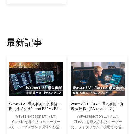
ごとに専業だったサウンドに関わ
る多くの作業は、近年ますます複
雑にクロスオーバーするようにな
っています。音楽制作だ
最新記事
Waves LV1 導入事例：小澤 健一
Waves LV1 Classic 導入事例：真
氏（株式会社Sound PAPA / PAエ
鍋 大暉 氏（PAエンジニア）
ンジニア）
Waves eMotion LV1 / LV1
Waves eMotion LV1 / LV1
Classic を導入されたユーザー
Classic を導入されたユーザー
の、ライブサウンド現場での活用
の、ライブサウンド現場での活用
事例をご紹介します。
事例をご紹介します。