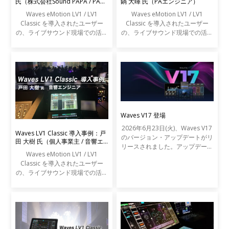
氏（株式会社Sound PAPA / PAエ
鍋 大暉 氏（PAエンジニア）
ンジニア）
Waves eMotion LV1 / LV1
Waves eMotion LV1 / LV1
Classic を導入されたユーザー
Classic を導入されたユーザー
の、ライブサウンド現場での活用
の、ライブサウンド現場での活用
事例をご紹介します。
事例をご紹介します。
Waves V17 登場
2026年6月23日(火)、Waves V17
Waves LV1 Classic 導入事例：戸
のバージョン・アップデートがリ
田 大樹 氏（個人事業主 / 音響エ
リースされました。アップデート
ンジニア）
Waves eMotion LV1 / LV1
の内容は以下の通りです。
Classic を導入されたユーザー
の、ライブサウンド現場での活用
事例をご紹介します。