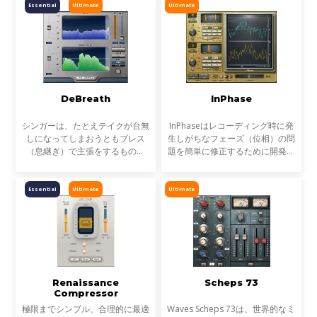
なチャンネル・ストリップ・プラ
Essential
Ultimate
Ultimate
グインです。Andrew自身が長年
DeBreath
InPhase
シンガーは、たとえテイクが台無
InPhaseはレコーディング時に発
しになってしまおうともブレス
生しがちなフェーズ（位相）の問
（息継ぎ）で主張をするもので
題を簡単に修正するために開発さ
す。DeBreathを使えば、そんな
れたプラグインです。これまで煩
ブレスをエンジニア好みに軽減、
わしく時間のかかる作業だった、
あるいは除去することができま
フェーズのアライメント作業、複
Essential
Ultimate
Ultimate
す。つまり、シンガーはエンジ
雑なフェーズの修正を
Renaissance
Scheps 73
Compressor
極限までシンプル、合理的に最適
Waves Scheps 73は、世界的なミ