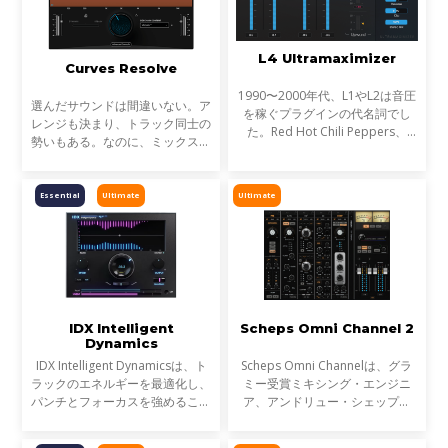
L4 Ultramaximizer
Curves Resolve
1990〜2000年代、L1やL2は音圧
選んだサウンドは間違いない。ア
を稼ぐプラグインの代名詞でし
レンジも決まり、トラック同士の
た。Red Hot Chili Peppers、
勢いもある。なのに、ミックスが
Metallica、Timbalandなど、数
濁る... それは、複数のトラックが
え切れない名盤に使われ、そのサ
同じ周波数帯を奪い合っているか
ウンドは世界を席巻しました。し
らです。これが音のマスキングと
Essential
Ultimate
Ultimate
かし今、音楽は単なる音圧では
言われる現象です。
IDX Intelligent
Scheps Omni Channel 2
Dynamics
IDX Intelligent Dynamicsは、ト
Scheps Omni Channelは、グラ
ラックのエネルギーを最適化し、
ミー受賞ミキシング・エンジニ
パンチとフォーカスを強めること
ア、アンドリュー・シェップス
が可能です。平坦で退屈なミック
(アデル、ジェイZ、メタリカ)と
スにノブ1つで活力を与えます。
の共同開発による、フレキシブル