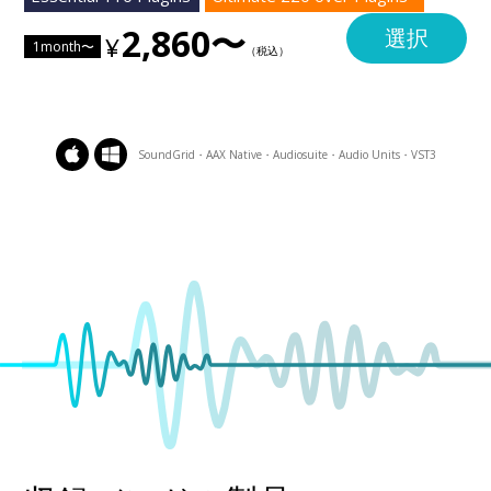
2,860〜
選択
1month〜
SoundGrid・AAX Native・Audiosuite・Audio Units・VST3