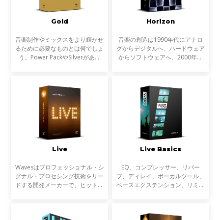
Gold
Horizon
音楽制作やミックスをより輝かせ
音楽の創造は1990年代にアナロ
るために必要なものとは何でしょ
グからデジタルへ、ハードウェア
う。Power PackやSilverがあれ
からソフトウェアへ、2000年代
ば、作業の基礎は十分にカバーで
にはコンピューターのパワーの上
きます。しかし、それぞれのトラ
昇によりインザボックスでの制
ックの個性を引き出し、より有機
作、ミキシング、マスタリングは
的にバランスよく文字通
一般的なものになりました。
Live
Live Basics
Wavesはプロフェッショナル・シ
EQ、コンプレッサー、リバー
グナル・プロセシング技術をリー
ブ、ディレイ、ボーカルツール、
ドする開発メーカーで、ヒットチ
ベースエクステンション、リミッ
ャートに登場する楽曲の制作や大
ター、マキシマイザーなど、ライ
手映画制作会社のサウンド・トラ
ブサウンドのための30以上の
ック、ゲーム音楽の制作に必ずと
SoundGrid対応プラグインが含ま