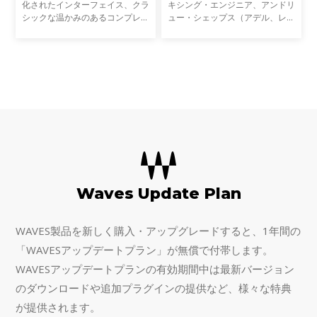
化されたインターフェイス、クラ
キシング・エンジニア、アンドリ
シックな温かみのあるコンプレッ
ュー・シェップス（アデル、レッ
ションがRenaissance
ド・ホット・チリ・ペッパーズ、
Compressor（RCompressor）
ブラック・サバス、 ラナ・デ
最大の特長です。Wavesの名作プ
ル・レイ、メタリカ、ジェイZ）
ラグインC1 Parametric
と共同開発された、クラシ
Companderと、L
Waves Update Plan
WAVES製品を新しく購入・アップグレードすると、1年間の
「WAVESアップデートプラン」が無償で付帯します。
WAVESアップデートプランの有効期間中は最新バージョン
のダウンロードや追加プラグインの提供など、様々な特典
が提供されます。