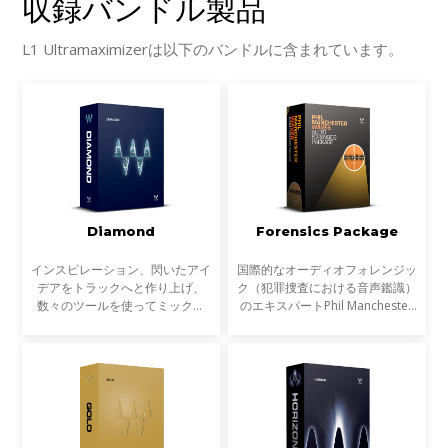
収録バンドル製品
L1 Ultramaximizerは以下のバンドルに含まれています。
Diamond
Forensics Package
インスピレーション、閃いたアイ
国際的なオーディオフォレンジッ
デアをトラックへと作り上げ、
ク（犯罪捜査における音声鑑識）
数々のツールを使ってミックス
のエキスパートPhil Manchester
し、磨き上げ、最高の状態でトラ
と共同で開発された「Forensics
ックダウンする。Diamondは、
Package」。デジタルオーディオ
Platinumバンドルのプラグインを
の分析、解析において特に精度が
すべて収録し、さらに原石と
高い9つのオーディオプ