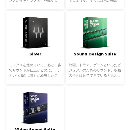
ングからキャラクターを生かしバ
でしょうか。今では誰もが馴染み
ランスを取った作業ができた。数
のあるGUI、操作方法、そしてハ
曲をトラックダウンして、作品と
ードウェアでは困難だった正確な
して発表するところまでもう少し
デジタルプロセッシング。誰もが
という段階。ここまでく
手にできるものとして
Silver
Sound Design Suite
ミックスを進めていて、あと一歩
映画、ドラマ、ゲームといったビ
でサウンドが仕上がるのに、、、
ジュアルのためのサウンド。映画
という場面は誰もが経験したこと
の半分は音でできていると言われ
があるでしょう。EQ、コンプ、
るほど、サウンドデザインは映
リバーブもいいバランスで整って
像・ストーリーのエモーションを
いるけれど、もう一つ何かが足ら
決定する重要な要素の一つです。
ない。プロフェッショナ
こうした映像体験を左右
Video Sound Suite