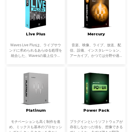
言って良いほど使われ
れています。
Live Plus
Mercury
Waves Live Plusは、ライブサウ
音楽、映像、ライブ、放送、配
ンドに求められるあらゆる処理を
信、設備、インスタレーション、
統合した、Wavesの最上位ライ
アーカイブ。かつては分野や過程
ブ・プラグインバンドルです。
ごとに専業だったサウンドに関わ
ダイナミクス、EQ、空間処理、
る多くの作業は、近年ますます複
ボーカルプロセッシング、トラブ
雑にクロスオーバーするようにな
ル対策までライブ現場で必要
っています。音楽制作だ
Platinum
Power Pack
モチベーションも高く制作を進
プラグインというソフトウェアが
め、ミックスも基本のプロセッシ
存在しなかった頃を、想像できる