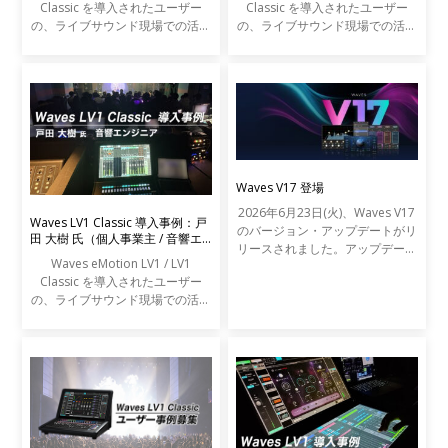
Classic を導入されたユーザー
Classic を導入されたユーザー
の、ライブサウンド現場での活用
の、ライブサウンド現場での活用
事例をご紹介します。
事例をご紹介します。
Waves V17 登場
2026年6月23日(火)、Waves V17
Waves LV1 Classic 導入事例：戸
のバージョン・アップデートがリ
田 大樹 氏（個人事業主 / 音響エ
リースされました。アップデート
ンジニア）
Waves eMotion LV1 / LV1
の内容は以下の通りです。
Classic を導入されたユーザー
の、ライブサウンド現場での活用
事例をご紹介します。