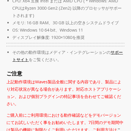
CPU: X64 互換 Intel または AMD CPU (＊Windows: AMD
CPUはRyzen 3000 Gen2 (Zen2) 以降のプロセッサがサポー
トされます)
メモリ: 16 GB RAM、30 GB 以上の空きシステムドライブ
OS: Windows 10 64 bit、Windows 11
ディスプレイ解像度: 1920×1080を推奨
その他の動作環境はメディア・インテグレーションの
サポー
トサイト
をご覧ください。
ご注意
上記動作環境はWaves製品全般に関する内容であり、製品によ
り対応状況が異なる場合があります。対応ホストアプリケーシ
ョン、および個別プラグインの特記事項を合わせてご確認くだ
さい。
ご購入前にご利用環境における動作確認などをデモバージョン
にてお試しいただく事をお勧めいたします。7日間のデモ期間中
は製品の機能に制限なくご利用いただけます。ご利用方法は
こ