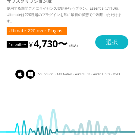
サブスクリプション版
使用する期間ごとにライセンス契約を行うプラン。Essentialは110種、
Ultimateは220種超のプラグインを常に最新の状態でご利用いただけま
す。
Ultimate 220 over Plugins
4,730〜
選択
1month〜
SoundGrid・AAX Native・Audiosuite・Audio Units・VST3