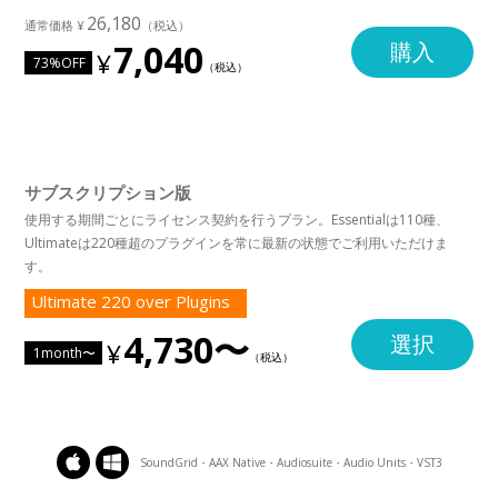
26,180
7,040
購入
73%OFF
サブスクリプション版
使用する期間ごとにライセンス契約を行うプラン。Essentialは110種、
Ultimateは220種超のプラグインを常に最新の状態でご利用いただけま
す。
Ultimate 220 over Plugins
4,730〜
選択
1month〜
SoundGrid・AAX Native・Audiosuite・Audio Units・VST3