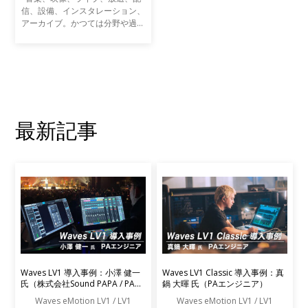
信、設備、インスタレーション、
アーカイブ。かつては分野や過程
ごとに専業だったサウンドに関わ
る多くの作業は、近年ますます複
雑にクロスオーバーするようにな
っています。音楽制作だ
最新記事
Waves LV1 導入事例：小澤 健一
Waves LV1 Classic 導入事例：真
氏（株式会社Sound PAPA / PAエ
鍋 大暉 氏（PAエンジニア）
ンジニア）
Waves eMotion LV1 / LV1
Waves eMotion LV1 / LV1