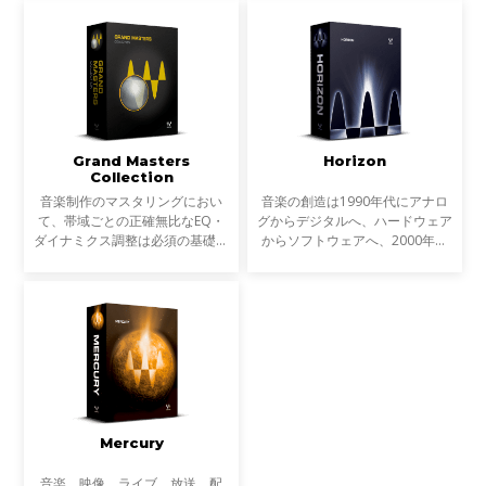
ていくためのツールです。ハウス
Platinumバンドルのプラグインを
ミュージックこそ、デ
すべて収録し、さらに原石と
Grand Masters
Horizon
Collection
音楽制作のマスタリングにおい
音楽の創造は1990年代にアナロ
て、帯域ごとの正確無比なEQ・
グからデジタルへ、ハードウェア
ダイナミクス調整は必須の基礎で
からソフトウェアへ、2000年代
す。さらに近年ではステレオ音像
にはコンピューターのパワーの上
を扱うだけでなく、Mid-Sideに分
昇によりインザボックスでの制
割するMS処理により、細分化さ
作、ミキシング、マスタリングは
れたプロセッシングも一般的
一般的なものになりました。
Mercury
音楽、映像、ライブ、放送、配