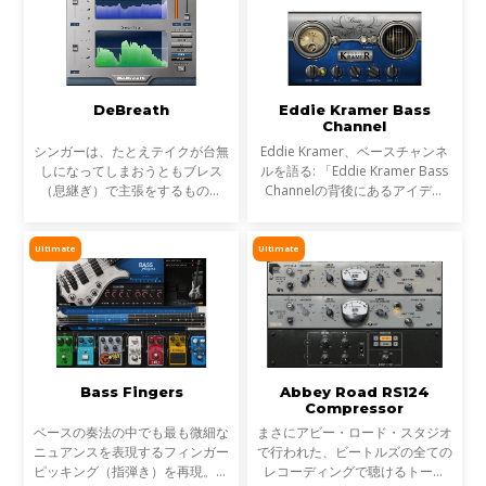
DeBreath
Eddie Kramer Bass
Channel
シンガーは、たとえテイクが台無
Eddie Kramer、ベースチャンネ
しになってしまおうともブレス
ルを語る: 「Eddie Kramer Bass
（息継ぎ）で主張をするもので
Channelの背後にあるアイデア
す。DeBreathを使えば、そんな
は、威圧的にならず切り裂くよう
ブレスをエンジニア好みに軽減、
な、プレゼンスたっぷりのファッ
あるいは除去することができま
トベースを作り上げるというこ
Ultimate
Ultimate
す。つまり、シンガーはエンジ
と。一般的に中低域に特徴を
Bass Fingers
Abbey Road RS124
Compressor
ベースの奏法の中でも最も微細な
まさにアビー・ロード・スタジオ
ニュアンスを表現するフィンガー
で行われた、ビートルズの全ての
ピッキング（指弾き）を再現。リ
レコーディングで聴けるトーン