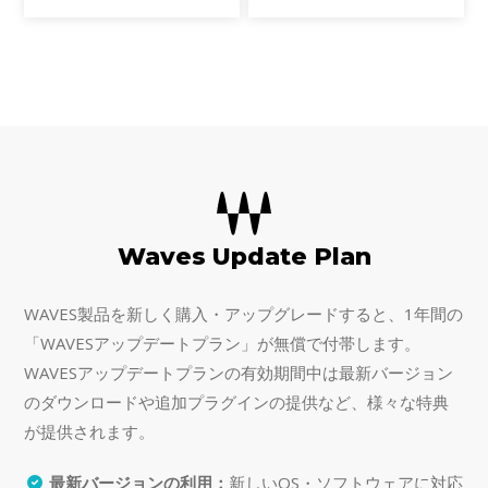
アルなサウンドのベースラインや
を。2つの異なる「フレーバー」
経験豊富なベースプレーヤーの個
を選択できるこのクラシックな真
性的なサウンドを、キーボードで
空管コンプレッサープラグイン
直感的に演奏すること
は、アビー・ロード・スタ
Waves Update Plan
WAVES製品を新しく購入・アップグレードすると、1年間の
「WAVESアップデートプラン」が無償で付帯します。
WAVESアップデートプランの有効期間中は最新バージョン
のダウンロードや追加プラグインの提供など、様々な特典
が提供されます。
最新バージョンの利用：
新しいOS・ソフトウェアに対応