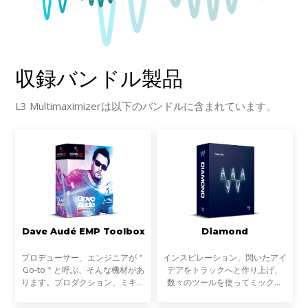
収録バンドル製品
L3 Multimaximizerは以下のバンドルに含まれています。
Dave Audé EMP Toolbox
Diamond
プロデューサー、エンジニアが＂
インスピレーション、閃いたアイ
Go-to＂と呼ぶ、そんな機材があ
デアをトラックへと作り上げ、
ります。プロダクション、ミキシ
数々のツールを使ってミックス
ングでまず最初に手を触れる、イ
し、磨き上げ、最高の状態でトラ
ンサートする、アイデアを形にし
ックダウンする。Diamondは、