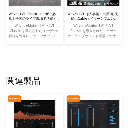
Waves LV1 Classic ユーザー必
Waves LV1 導入事例：出原 亮 氏
見！全国のライブ現場で活躍する
（福山Cable / イマーシブエンジ
エンジニアの声を募集します
ニア）
Waves eMotion LV1 / LV1
Waves eMotion LV1 / LV1
Classic を導入されたユーザーの
Classic を導入されたユーザー
皆様を対象に、ライブサウンドの
の、ライブサウンド現場での活用
現場での活用事例アンケートを実
事例をご紹介します。
施します。
関連製品
Ultimate
Ultimate