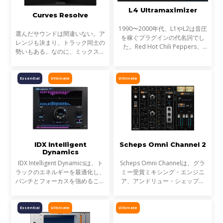
L4 Ultramaximizer
Curves Resolve
1990〜2000年代、L1やL2は音圧
選んだサウンドは間違いない。ア
を稼ぐプラグインの代名詞でし
レンジも決まり、トラック同士の
た。Red Hot Chili Peppers、
勢いもある。なのに、ミックスが
Metallica、Timbalandなど、数
濁る... それは、複数のトラックが
え切れない名盤に使われ、そのサ
同じ周波数帯を奪い合っているか
ウンドは世界を席巻しました。し
らです。これが音のマスキングと
Essential
Ultimate
Ultimate
かし今、音楽は単なる音圧では
言われる現象です。
IDX Intelligent
Scheps Omni Channel 2
Dynamics
IDX Intelligent Dynamicsは、ト
Scheps Omni Channelは、グラ
ラックのエネルギーを最適化し、
ミー受賞ミキシング・エンジニ
パンチとフォーカスを強めること
ア、アンドリュー・シェップス
が可能です。平坦で退屈なミック
(アデル、ジェイZ、メタリカ)と
スにノブ1つで活力を与えます。
の共同開発による、フレキシブル
なチャンネル・ストリップ・プラ
Essential
Ultimate
Ultimate
グインです。Andrew自身が長年