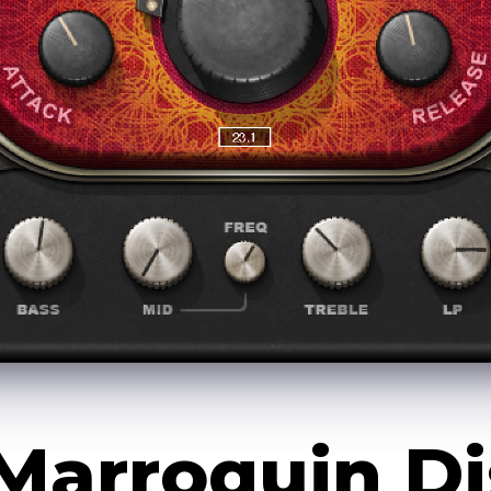
tor
arroquin Di