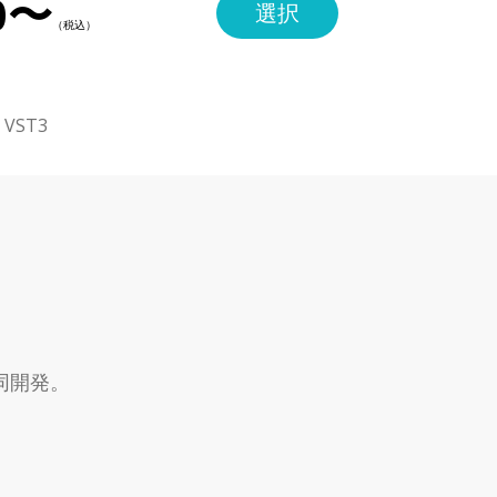
0〜
選択
・VST3
同開発。