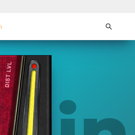
n
uin