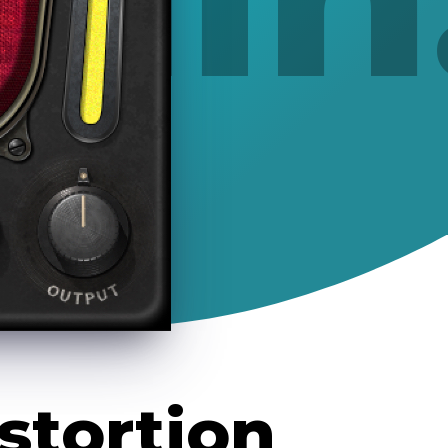
tion
stortion