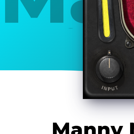
Dis
Manny M