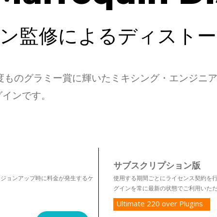
ン監修によるディスト
ortionは、4度ものグラミー賞に輝いたミキシング・エ
グインです。
サブスクリプション版
ージョンアップ時に料金が発生するケ
使用する期間ごとにライセンス契約を行うプラン
グインを常に最新の状態でご利用いた
Ultimate 220 over Plugins