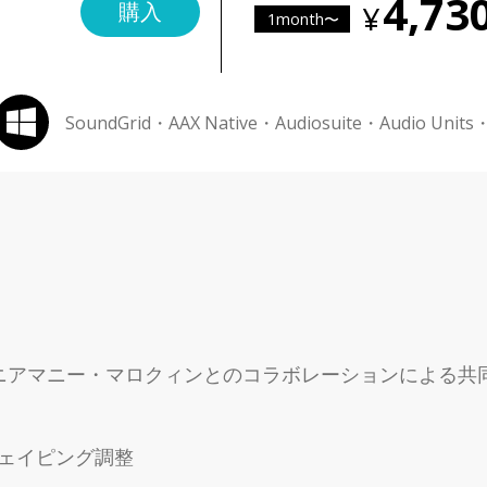
4,73
購入
1month〜
SoundGrid・AAX Native・Audiosuite・Audio Units
ニアマニー・マロクィンとのコラボレーションによる共
ェイピング調整