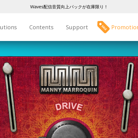
Waves配信音質向上パックが在庫限り！
lutions
Contents
Support
Promotio
nny
roq