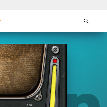
n
uin