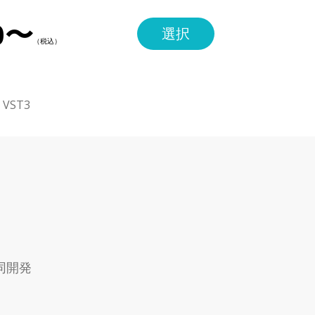
0〜
選択
・VST3
同開発