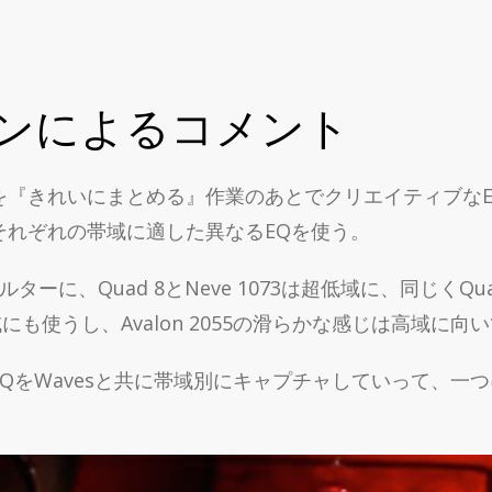
ンによるコメント
を『きれいにまとめる』作業のあとでクリエイティブな
それぞれの帯域に適した異なるEQを使う。
ィルターに、Quad 8とNeve 1073は超低域に、同じくQua
高域にも使うし、Avalon 2055の滑らかな感じは高域に向
Wavesと共に帯域別にキャプチャしていって、一つにまとめ