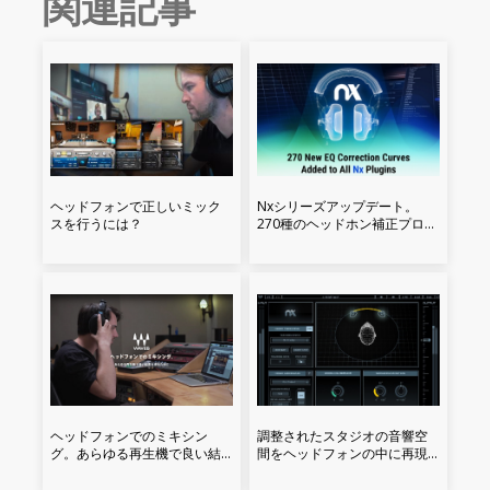
関連記事
ヘッドフォンで正しいミック
Nxシリーズアップデート。
スを行うには？
270種のヘッドホン補正プロフ
ァイルを追加
ヘッドフォンでのミキシン
調整されたスタジオの音響空
グ。あらゆる再生機で良い結
間をヘッドフォンの中に再現
果を得るために
する。Nx Virtual Mix Room