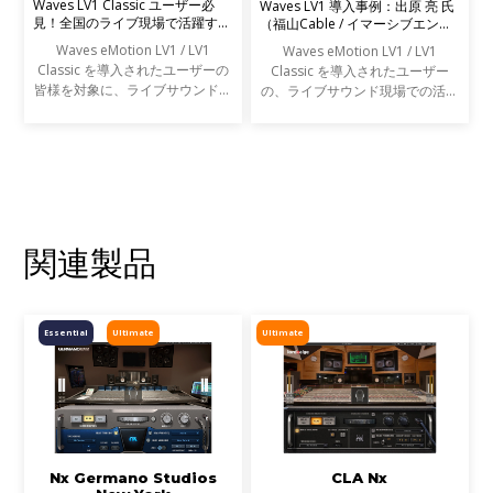
Waves LV1 Classic ユーザー必
Waves LV1 導入事例：出原 亮 氏
見！全国のライブ現場で活躍する
（福山Cable / イマーシブエンジ
エンジニアの声を募集します
ニア）
Waves eMotion LV1 / LV1
Waves eMotion LV1 / LV1
Classic を導入されたユーザーの
Classic を導入されたユーザー
皆様を対象に、ライブサウンドの
の、ライブサウンド現場での活用
現場での活用事例アンケートを実
事例をご紹介します。
施します。
関連製品
Essential
Ultimate
Ultimate
Nx Germano Studios
CLA Nx