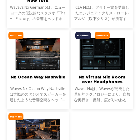
New York
Wavevs Nx Germanoは、ニュー
CLA Nxは、グラミー賞を受賞し
ヨークの伝説的なスタジオ「The
たエンジニア：クリス・ロード-
Hit Factory」の音響をヘッドホン
アルジ（以下クリス）が所有する
上に構築します。スタジオを象徴
Mix LAスタジオのコントロールル
する特注のコントロール・ルーム
ームをヘッドフォン上に再現。
を精密にモデリングし、ステレオ
これまで、クリスのコンソールと
Ultimate
Essential
Ultimate
とサラウンド・モニタリ
クラシックなハードウ
Nx Ocean Way Nashville
Nx Virtual Mix Room
over Headphones
Waves Nx Ocean Way Nashville
Waves Nxは、Wavesが開発した
は実際のスタジオでスピーカーを
革新的テクノロジーにより、自然
通したような音響空間をヘッドフ
な奥行き、反射、広がりのあるス
ォン上に再現し、ヘッドフォンを
テレオ音像といった、実際のスタ
確かなミキシング／モニタリング
ジオでスピーカーを通したような
を可能にするツールへと変貌させ
音響空間をヘッドフォン上に再現
Ultimate
ます。さらに、コンピュ
し、ヘッドフォンを確か