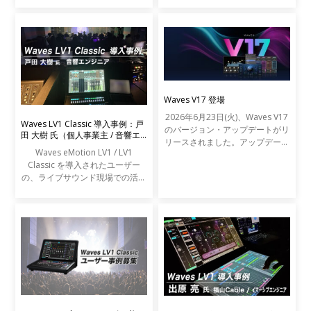
Waves V17 登場
2026年6月23日(火)、Waves V17
Waves LV1 Classic 導入事例：戸
のバージョン・アップデートがリ
田 大樹 氏（個人事業主 / 音響エ
リースされました。アップデート
ンジニア）
Waves eMotion LV1 / LV1
の内容は以下の通りです。
Classic を導入されたユーザー
の、ライブサウンド現場での活用
事例をご紹介します。