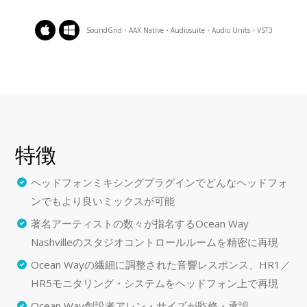
SoundGrid・AAX Native・Audiosuite・Audio Units・VST3
特徴
ヘッドフォンミキシングプラグインでどんなヘッドフォ
ンでもより良いミックスが可能
著名アーティストの数々が指名するOcean Way
Nashvilleのスタジオコントロールルームを精密に再現
Ocean Wayの繊細に調整された音響レスポンス、HR1／
HR5モニタリング・システムをヘッドフォン上で再現
Ocean Way創設者アレン・サイズが監修・承認