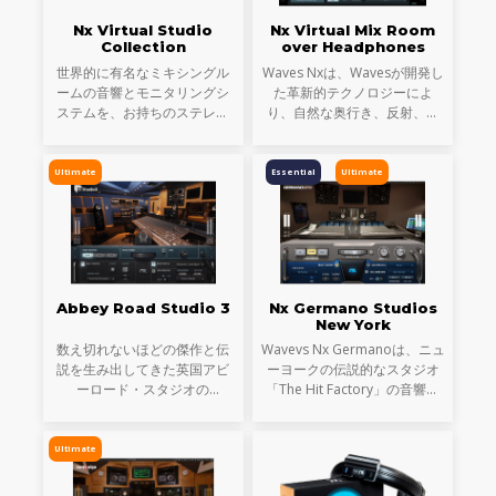
Nx Virtual Studio
Nx Virtual Mix Room
Collection
over Headphones
世界的に有名なミキシングル
Waves Nxは、Wavesが開発し
ームの音響とモニタリングシ
た革新的テクノロジーによ
ステムを、お持ちのステレオ
り、自然な奥行き、反射、広
ヘッドフォン上に再現 Nx
がりのあるステレオ音像とい
Virtual Studio Collectionは、
った、実際のスタジオでスピ
L.A.からニューヨークそしてナ
ーカーを通したような音響空
Ultimate
Essential
Ultimate
ッシュビルまで、世界的なス
間をヘッドフォン上に再現
タジオの精密
し、ヘッドフォンを確か
Abbey Road Studio 3
Nx Germano Studios
New York
数え切れないほどの傑作と伝
Wavevs Nx Germanoは、ニュ
説を生み出してきた英国アビ
ーヨークの伝説的なスタジオ
ーロード・スタジオの
「The Hit Factory」の音響を
『Studio 3』 コントロール・
ヘッドホン上に構築します。
ルーム。Waves Abbey Road
スタジオを象徴する特注のコ
Studio 3は、Studio 3の音響環
ントロール・ルームを精密に
Ultimate
境そのものをヘッドフォンに
モデリングし、ステレオとサ
再現するプラグインです
ラウンド・モニタリ