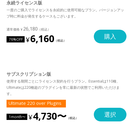
永続ライセンス版
一度のご購入でライセンスを永続的に使用可能なプラン。バージョンアッ
プ時に料金が発生するケースもございます。
26,180
6,160
購入
76%OFF
サブスクリプション版
使用する期間ごとにライセンス契約を行うプラン。Essentialは110種、
Ultimateは220種超のプラグインを常に最新の状態でご利用いただけま
す。
Ultimate 220 over Plugins
4,730〜
選択
1month〜