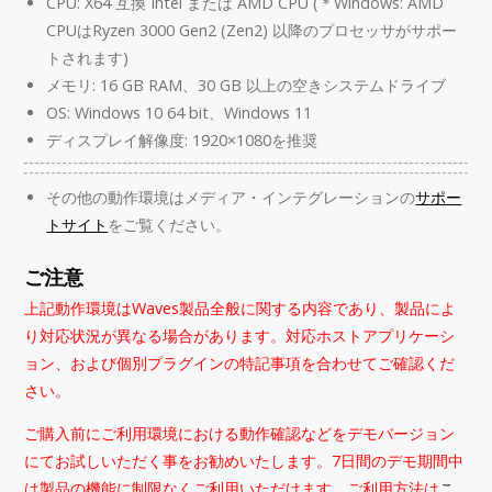
CPU: X64 互換 Intel または AMD CPU (＊Windows: AMD
CPUはRyzen 3000 Gen2 (Zen2) 以降のプロセッサがサポー
トされます)
メモリ: 16 GB RAM、30 GB 以上の空きシステムドライブ
OS: Windows 10 64 bit、Windows 11
ディスプレイ解像度: 1920×1080を推奨
その他の動作環境はメディア・インテグレーションの
サポー
トサイト
をご覧ください。
ご注意
上記動作環境はWaves製品全般に関する内容であり、製品によ
り対応状況が異なる場合があります。対応ホストアプリケーシ
ョン、および個別プラグインの特記事項を合わせてご確認くだ
さい。
ご購入前にご利用環境における動作確認などをデモバージョン
にてお試しいただく事をお勧めいたします。7日間のデモ期間中
は製品の機能に制限なくご利用いただけます。ご利用方法は
こ