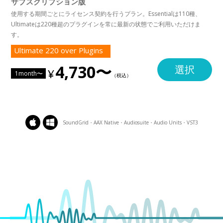
サブスクリプション版
使用する期間ごとにライセンス契約を行うプラン。Essentialは110種、
Ultimateは220種超のプラグインを常に最新の状態でご利用いただけま
す。
Ultimate 220 over Plugins
4,730〜
選択
1month〜
SoundGrid・AAX Native・Audiosuite・Audio Units・VST3