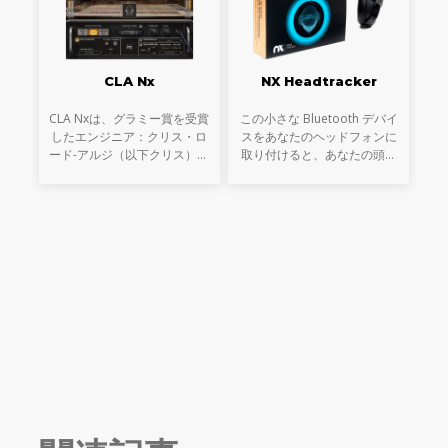
CLA Nx
NX Headtracker
CLA Nxは、グラミー賞を受賞
この小さな Bluetooth デバイ
したエンジニア：クリス・ロ
スをあなたのヘッドフォンに
ード-アルジ（以下クリス）が
取り付けると、あなたの頭の
所有するMix LAスタジオのコ
動きを検知し、Nxテクノロジ
ントロールルームをヘッドフ
ーによって、リアルな3Dオー
ォン上に再現。 これまで、ク
ディオの体験を可能にしま
リスのコンソールとクラシッ
す。Nx Head TrackerをNx 3D
クなハードウ
オーディオ・アプリ