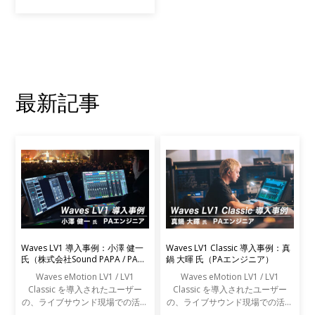
ン上に再現 Nx Virtual Studio
Collectionは、L.A.からニューヨ
ークそしてナッシュビルまで、世
界的なスタジオの精
最新記事
Waves LV1 導入事例：小澤 健一
Waves LV1 Classic 導入事例：真
氏（株式会社Sound PAPA / PAエ
鍋 大暉 氏（PAエンジニア）
ンジニア）
Waves eMotion LV1 / LV1
Waves eMotion LV1 / LV1
Classic を導入されたユーザー
Classic を導入されたユーザー
の、ライブサウンド現場での活用
の、ライブサウンド現場での活用
事例をご紹介します。
事例をご紹介します。