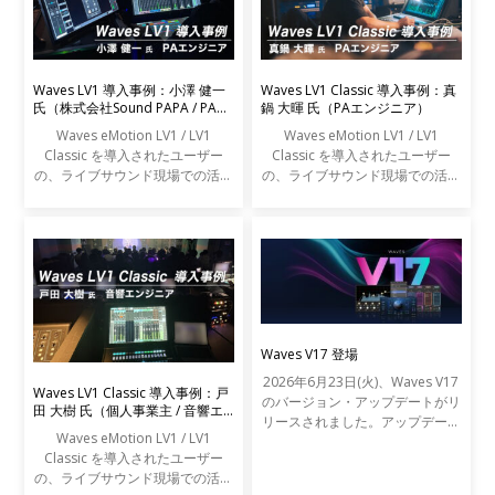
Waves LV1 導入事例：小澤 健一
Waves LV1 Classic 導入事例：真
氏（株式会社Sound PAPA / PAエ
鍋 大暉 氏（PAエンジニア）
ンジニア）
Waves eMotion LV1 / LV1
Waves eMotion LV1 / LV1
Classic を導入されたユーザー
Classic を導入されたユーザー
の、ライブサウンド現場での活用
の、ライブサウンド現場での活用
事例をご紹介します。
事例をご紹介します。
Waves V17 登場
2026年6月23日(火)、Waves V17
Waves LV1 Classic 導入事例：戸
のバージョン・アップデートがリ
田 大樹 氏（個人事業主 / 音響エ
リースされました。アップデート
ンジニア）
Waves eMotion LV1 / LV1
の内容は以下の通りです。
Classic を導入されたユーザー
の、ライブサウンド現場での活用