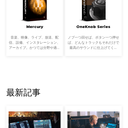
Mercury
OneKnob Series
音楽、映像、ライブ、放送、配
ノブ一つ回せば、ボタン一つ押せ
信、設備、インスタレーション、
ば、どんなトラックもそれだけで
アーカイブ。かつては分野や過程
最高のサウンドに仕上げてくれ
ごとに専業だったサウンドに関わ
る。まるでSFに出てくる未来の道
る多くの作業は、近年ますます複
具。それはミュージシャンやプロ
雑にクロスオーバーするようにな
デューサーだけでなく、エンジニ
っています。音楽制作だ
アにとっても夢のような
最新記事