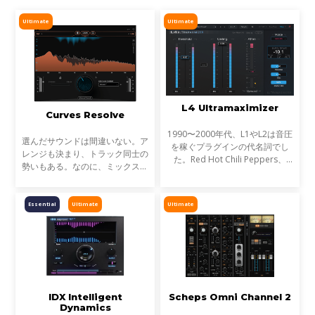
Ultimate
Ultimate
L4 Ultramaximizer
Curves Resolve
1990〜2000年代、L1やL2は音圧
選んだサウンドは間違いない。ア
を稼ぐプラグインの代名詞でし
レンジも決まり、トラック同士の
た。Red Hot Chili Peppers、
勢いもある。なのに、ミックスが
Metallica、Timbalandなど、数
濁る... それは、複数のトラックが
え切れない名盤に使われ、そのサ
同じ周波数帯を奪い合っているか
ウンドは世界を席巻しました。し
らです。これが音のマスキングと
Essential
Ultimate
Ultimate
かし今、音楽は単なる音圧では
言われる現象です。
IDX Intelligent
Scheps Omni Channel 2
Dynamics