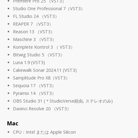
Premiere Pro 25 （VST3）
Studio One Professional 7（VST3）
FL Studio 24 （VST3）
REAPER 7 （VST3）
Reason 13 （VST3）
Maschine 3 （VST3）
Komplete Kontrol 3 （ VST3）
Bitwig Studio 5 （VST3）
Luna 1.9 (VST3)
Cakewalk Sonar 2024.11 (VST3)
Samplitude Pro X8（VST3）
Sequoia 17 （VST3）
Pyramix 14 （VST3）
OBS Studio 31 (＊StudioVerse経由, ステレオのみ)
Davinci Resolve 20 （VST3）
Mac
CPU：Intel または Apple Silicon