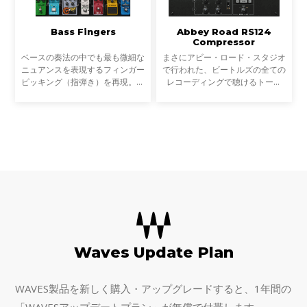
Bass Fingers
Abbey Road RS124
Compressor
ベースの奏法の中でも最も微細な
まさにアビー・ロード・スタジオ
ニュアンスを表現するフィンガー
で行われた、ビートルズの全ての
ピッキング（指弾き）を再現。リ
レコーディングで聴けるトーン
アルなサウンドのベースラインや
を。2つの異なる「フレーバー」
経験豊富なベースプレーヤーの個
を選択できるこのクラシックな真
性的なサウンドを、キーボードで
空管コンプレッサープラグイン
直感的に演奏すること
は、アビー・ロード・スタ
Waves Update Plan
WAVES製品を新しく購入・アップグレードすると、1年間の