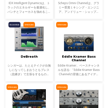
IDX Intelligent Dynamicsは、ト
Scheps Omni Channelは、グラ
ラックのエネルギーを最適化し、
ミー受賞ミキシング・エンジニ
パンチとフォーカスを強めること
ア、アンドリュー・シェップス
が可能です。平坦で退屈なミック
(アデル、ジェイZ、メタリカ)と
スにノブ1つで活力を与えます。
の共同開発による、フレキシブル
なチャンネル・ストリップ・プラ
Essential
Ultimate
Ultimate
グインです。Andrew自身が長年
DeBreath
Eddie Kramer Bass
Channel
シンガーは、たとえテイクが台無
Eddie Kramer、ベースチャンネ
しになってしまおうともブレス
ルを語る: 「Eddie Kramer Bass
（息継ぎ）で主張をするもので
Channelの背後にあるアイデア
す。DeBreathを使えば、そんな
は、威圧的にならず切り裂くよう
ブレスをエンジニア好みに軽減、
な、プレゼンスたっぷりのファッ
あるいは除去することができま
トベースを作り上げるというこ
Ultimate
Ultimate
す。つまり、シンガーはエンジ
と。一般的に中低域に特徴を