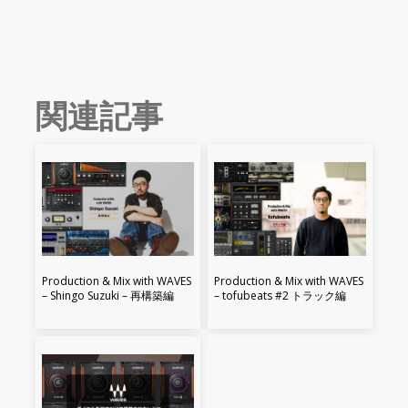
関連記事
Production & Mix with WAVES
Production & Mix with WAVES
– Shingo Suzuki – 再構築編
– tofubeats #2 トラック編