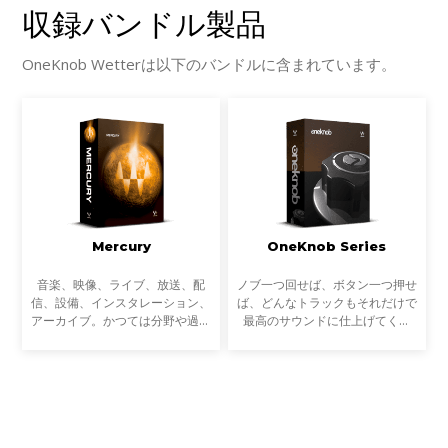
収録バンドル製品
OneKnob Wetterは以下のバンドルに含まれています。
Mercury
OneKnob Series
音楽、映像、ライブ、放送、配
ノブ一つ回せば、ボタン一つ押せ
信、設備、インスタレーション、
ば、どんなトラックもそれだけで
アーカイブ。かつては分野や過程
最高のサウンドに仕上げてくれ
ごとに専業だったサウンドに関わ
る。まるでSFに出てくる未来の道
る多くの作業は、近年ますます複
具。それはミュージシャンやプロ
雑にクロスオーバーするようにな
デューサーだけでなく、エンジニ
っています。音楽制作だ
アにとっても夢のような