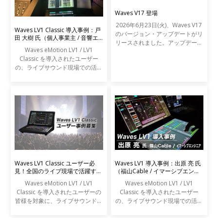
Waves V17 登場
2026年6月23日(火)、Waves V17
Waves LV1 Classic 導入事例：戸
のバージョン・アップデートがリ
田 大樹 氏（個人事業主 / 音響エ
リースされました。アップデート
ンジニア）
Waves eMotion LV1 / LV1
の内容は以下の通りです。
Classic を導入されたユーザー
の、ライブサウンド現場での活用
事例をご紹介します。
Waves LV1 Classic ユーザー必
Waves LV1 導入事例：出原 亮 氏
見！全国のライブ現場で活躍する
（福山Cable / イマーシブエンジ
エンジニアの声を募集します
ニア）
Waves eMotion LV1 / LV1
Waves eMotion LV1 / LV1
Classic を導入されたユーザーの
Classic を導入されたユーザー
皆様を対象に、ライブサウンドの
の、ライブサウンド現場での活用
現場での活用事例アンケートを実
事例をご紹介します。