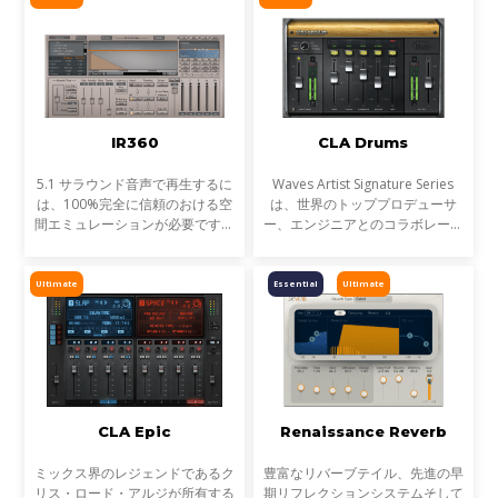
なオーガニズムがあっ
IR360
CLA Drums
5.1 サラウンド音声で再生するに
Waves Artist Signature Series
は、100%完全に信頼のおける空
は、世界のトッププロデューサ
間エミュレーションが必要です。
ー、エンジニアとのコラボレーシ
これを成し遂げる為には、比類無
ョンにより生まれた目的別プロセ
き正確さと、コンボリューショ
ッサーシリーズです。全ての
ン・リバーブのコントロールが必
Signatureシリーズプラグイン
Ultimate
Essential
Ultimate
要となります。そして、そ
は、アーティストの個性的なサウ
CLA Epic
Renaissance Reverb
ミックス界のレジェンドであるク
豊富なリバーブテイル、先進の早
リス・ロード・アルジが所有する
期リフレクションシステムそして