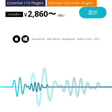
Essential 110 Plugins
Ultimate 220 over Plugins
2,860〜
選択
1month〜
SoundGrid・AAX Native・Audiosuite・Audio Units・VST3