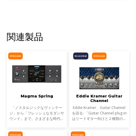
施します。
関連製品
Ultimate
Essential
Ultimate
Magma Spring
Eddie Kramer Guitar
Channel
「ノスタルジックなヴィンテー
Eddie Kramer、Guitar Channel
ジ」から「フレッシュなモダンサ
を語る: 「Guitar Channel plug-in
ウンド」まで。さまざまな時代の
はリードギター向けと２種類のリ
特徴を持つスプリング・リバー
ズムギター向けの設定をフィーチ
ブ・サウンドを切り替える事が可
ャーしている。 リードギターパ
能です。
ートは、ライブ感や息をのむよう
Ultimate
Ultimate