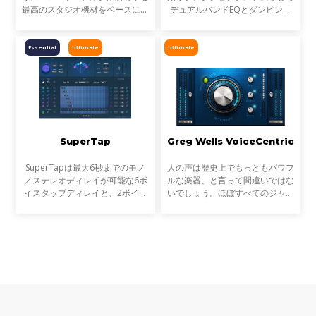
最高のスタジオ機材をベースにし
デュアルバンドEQとダンピング
た、それぞれ4つのお勧めディレ
コントロール。Renaissance
イとリバーブを1つのプラグイン
Reverbは、並外れた質感と濃度
にまとめました。 ブレンド、レ
を持った卓越したサウンドとパフ
Essential
Ultimate
Ultimate
イヤー、内部的にエフェ
ォーマンスをお届けします。
SuperTap
Greg Wells VoiceCentric
SuperTapは最大6秒までのモノ
人の声は歴史上でもっともパワフ
／ステレオディレイが可能な6ボ
ルな楽器、と言って間違いではな
イスタップディレイと、2ボイス
いでしょう。ほぼすべてのジャン
タップディレイの2つのプラグイ
ルでボーカルは非常に重要な地位
ンで構成された多用途ディレイ＆
を占めています。ミックスで自然
エコーエフェクトプラグインで
に馴染む、完璧なボーカル・サウ
す。
ンドをつくり上げるた