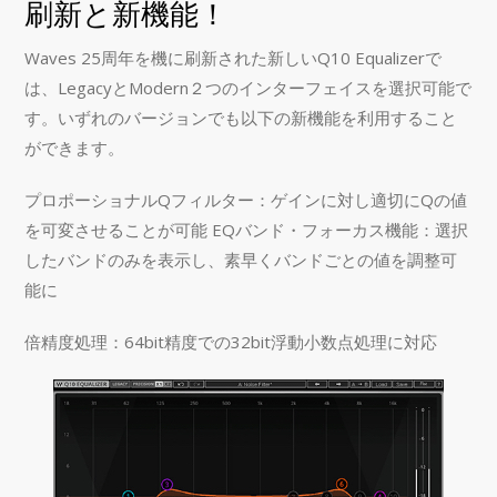
刷新と新機能！
Waves 25周年を機に刷新された新しいQ10 Equalizerで
は、LegacyとModern２つのインターフェイスを選択可能で
す。いずれのバージョンでも以下の新機能を利用すること
ができます。
プロポーショナルQフィルター：ゲインに対し適切にQの値
を可変させることが可能 EQバンド・フォーカス機能：選択
したバンドのみを表示し、素早くバンドごとの値を調整可
能に
倍精度処理：64bit精度での32bit浮動小数点処理に対応