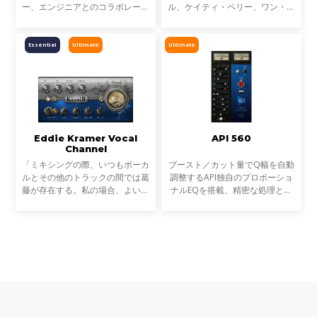
ー、エンジニアとのコラボレーシ
ル、ケイティ・ペリー、ワン・リ
ョンにより生まれた目的別プロセ
パブリック、ミーカ、トゥエンテ
ッサーシリーズです。全ての
ィ・ワン・パイロッツを手がけ、
Signatureシリーズプラグイン
累計8500万もの楽曲売上数を持
Essential
Ultimate
Ultimate
は、アーティストの個性的なサウ
つグラミー賞ノミネート
Eddie Kramer Vocal
API 560
Channel
「ミキシングの際、いつもボーカ
ブースト／カット量でQ幅を自動
ルとその他のトラックの間では葛
調整するAPI独自のプロポーショ
藤が存在する。私の場合、よいミ
ナルEQを搭載、精密な処理とア
ックスというのは、すべての要素
ナログ感を兼ね備えたグラフィッ
がシームレスに結びついていると
クEQ
いうことであり、お互いに尊重し
合っている状態だ。 V