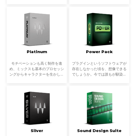
ブ・プラグインバンドルです。
ごとに専業だったサウンドに関わ
ダイナミクス、EQ、空間処理、
る多くの作業は、近年ますます複
ボーカルプロセッシング、トラブ
雑にクロスオーバーするようにな
ル対策までライブ現場で必要
っています。音楽制作だ
Platinum
Power Pack
モチベーションも高く制作を進
プラグインというソフトウェアが
め、ミックスも基本のプロセッシ
存在しなかった頃を、想像できる
ングからキャラクターを生かしバ
でしょうか。今では誰もが馴染み
ランスを取った作業ができた。数
のあるGUI、操作方法、そしてハ
曲をトラックダウンして、作品と
ードウェアでは困難だった正確な
して発表するところまでもう少し
デジタルプロセッシング。誰もが
という段階。ここまでく
手にできるものとして
Silver
Sound Design Suite