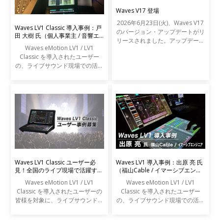
Waves V17 登場
2026年6月23日(火)、Waves V17
Waves LV1 Classic 導入事例：戸
のバージョン・アップデートがリ
田 大樹 氏（個人事業主 / 音響エ
リースされました。アップデート
ンジニア）
Waves eMotion LV1 / LV1
の内容は以下の通りです。
Classic を導入されたユーザー
の、ライブサウンド現場での活用
事例をご紹介します。
Waves LV1 Classic ユーザー必
Waves LV1 導入事例：出原 亮 氏
見！全国のライブ現場で活躍する
（福山Cable / イマーシブエンジ
エンジニアの声を募集します
ニア）
Waves eMotion LV1 / LV1
Waves eMotion LV1 / LV1
Classic を導入されたユーザーの
Classic を導入されたユーザー
皆様を対象に、ライブサウンドの
の、ライブサウンド現場での活用
現場での活用事例アンケートを実
事例をご紹介します。
施します。