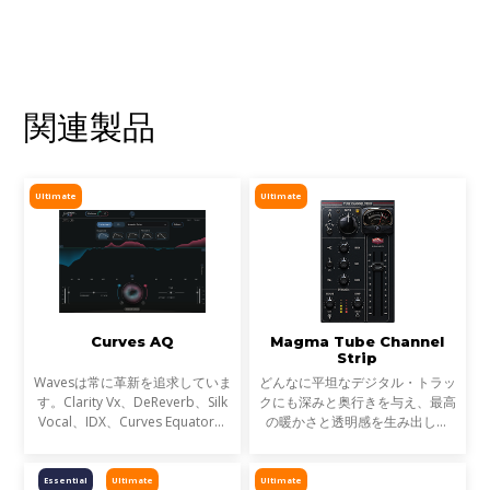
関連製品
Ultimate
Ultimate
Curves AQ
Magma Tube Channel
Strip
Wavesは常に革新を追求していま
どんなに平坦なデジタル・トラッ
す。Clarity Vx、DeReverb、Silk
クにも深みと奥行きを与え、最高
Vocal、IDX、Curves Equator、
の暖かさと透明感を生み出しま
Sync Vxなどの開発を通じて、新
す。あらゆるボーカルや楽器で
たなサウンド技術の限界を押し広
も、Magma Tube Channel Strip
げてきました。そして、ついに
に通すだけ。すぐにシルキーなト
Essential
Ultimate
Ultimate