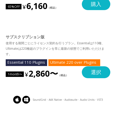
6,160
購入
65%OFF
サブスクリプション版
使用する期間ごとにライセンス契約を行うプラン。Essentialは110種、
Ultimateは220種超のプラグインを常に最新の状態でご利用いただけま
す。
Essential 110 Plugins
Ultimate 220 over Plugins
2,860〜
選択
1month〜
SoundGrid・AAX Native・Audiosuite・Audio Units・VST3