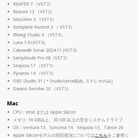
REAPER 7 （VST3）
Reason 13 （VST3）
Maschine 3 （VST3）
Komplete Kontrol 3 （ VST3）
Bitwig Studio 5 （VST3）
Luna 1.9 (VST3)
Cakewalk Sonar 2024.11 (VST3)
Samplitude Pro X8（VST3）
Sequoia 17 （VST3）
Pyramix 14 （VST3）
OBS Studio 31 (＊StudioVerse経由, ステレオのみ)
Davinci Resolve 20 （VST3）
Mac
CPU：Intel または Apple Silicon
メモリ: 16 GB以上、30 GB 以上の空きシステムドライブ
OS：Ventura 13、Sonoma 14、Sequoia 15、Tahoe 26
Apple Siliconモデルの対応状況については
こちら
をご参照く