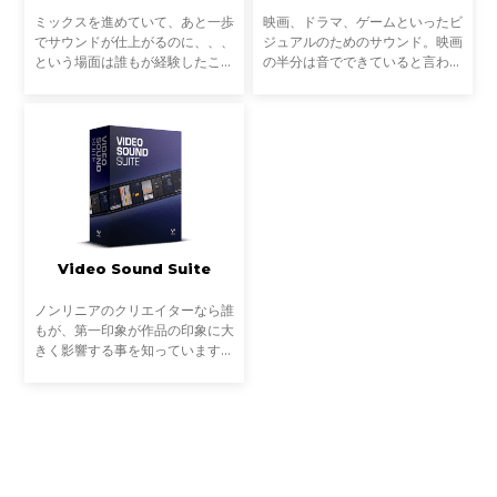
ミックスを進めていて、あと一歩
映画、ドラマ、ゲームといったビ
でサウンドが仕上がるのに、、、
ジュアルのためのサウンド。映画
という場面は誰もが経験したこと
の半分は音でできていると言われ
があるでしょう。EQ、コンプ、
るほど、サウンドデザインは映
リバーブもいいバランスで整って
像・ストーリーのエモーションを
いるけれど、もう一つ何かが足ら
決定する重要な要素の一つです。
ない。プロフェッショナ
こうした映像体験を左右
Video Sound Suite
ノンリニアのクリエイターなら誰
もが、第一印象が作品の印象に大
きく影響する事を知っています。
全フレームに集中しているプロデ
ューサーやクライアントと共に、
ラフカットであっても彼らを納得
させなければいけませ