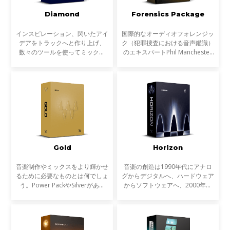
Diamond
Forensics Package
インスピレーション、閃いたアイ
国際的なオーディオフォレンジッ
デアをトラックへと作り上げ、
ク（犯罪捜査における音声鑑識）
数々のツールを使ってミックス
のエキスパートPhil Manchester
し、磨き上げ、最高の状態でトラ
と共同で開発された「Forensics
ックダウンする。Diamondは、
Package」。デジタルオーディオ
Platinumバンドルのプラグインを
の分析、解析において特に精度が
すべて収録し、さらに原石と
高い9つのオーディオプ
Gold
Horizon
音楽制作やミックスをより輝かせ
音楽の創造は1990年代にアナロ
るために必要なものとは何でしょ
グからデジタルへ、ハードウェア
う。Power PackやSilverがあれ
からソフトウェアへ、2000年代
ば、作業の基礎は十分にカバーで
にはコンピューターのパワーの上
きます。しかし、それぞれのトラ
昇によりインザボックスでの制
ックの個性を引き出し、より有機
作、ミキシング、マスタリングは
的にバランスよく文字通
一般的なものになりました。