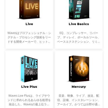
Live
Live Basics
Wavesはプロフェッショナル・シ
EQ、コンプレッサー、リバー
グナル・プロセシング技術をリー
ブ、ディレイ、ボーカルツール、
ドする開発メーカーで、ヒットチ
ベースエクステンション、リミッ
ャートに登場する楽曲の制作や大
ター、マキシマイザーなど、ライ
手映画制作会社のサウンド・トラ
ブサウンドのための30以上の
ック、ゲーム音楽の制作に必ずと
SoundGrid対応プラグインが含ま
言って良いほど使われ
れています。
Live Plus
Mercury
Waves Live Plusは、ライブサウ
音楽、映像、ライブ、放送、配
ンドに求められるあらゆる処理を
信、設備、インスタレーション、
統合した、Wavesの最上位ライ
アーカイブ。かつては分野や過程