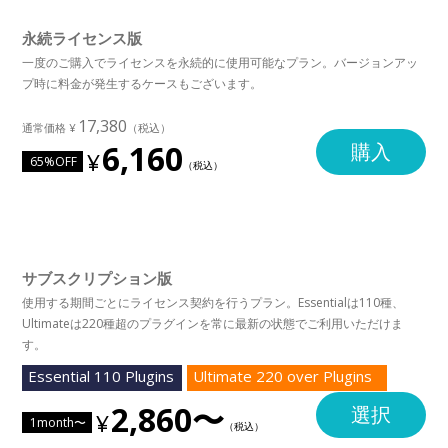
永続ライセンス版
一度のご購入でライセンスを永続的に使用可能なプラン。バージョンアッ
プ時に料金が発生するケースもございます。
17,380
6,160
購入
65%OFF
サブスクリプション版
使用する期間ごとにライセンス契約を行うプラン。Essentialは110種、
Ultimateは220種超のプラグインを常に最新の状態でご利用いただけま
す。
Essential 110 Plugins
Ultimate 220 over Plugins
2,860〜
選択
1month〜