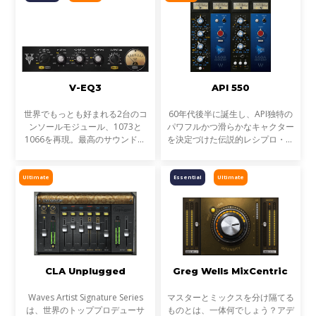
EQにも革命が起こります。
ップエンドと極太のボトムエ
V-EQ3
API 550
世界でもっとも好まれる2台のコ
60年代後半に誕生し、API独特の
ンソールモジュール、1073と
パワフルかつ滑らかなキャクター
1066を再現。最高のサウンドキ
を決定づけた伝説的レシプロ・イ
ャラクターの組み合わせが実現し
コライザーを、プラグインで再現
ます。
Ultimate
Essential
Ultimate
CLA Unplugged
Greg Wells MixCentric
Waves Artist Signature Series
マスターとミックスを分け隔てる
は、世界のトッププロデューサ
ものとは、一体何でしょう？アデ