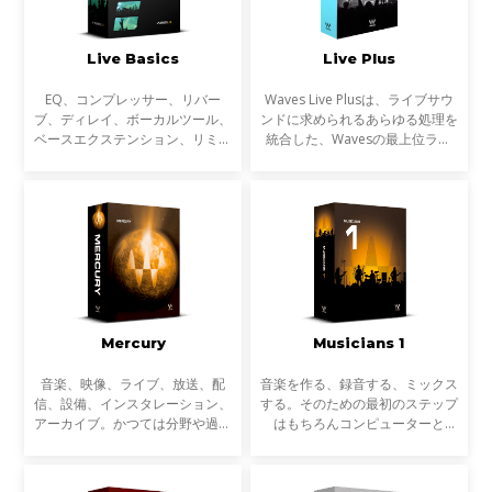
Live Basics
Live Plus
EQ、コンプレッサー、リバー
Waves Live Plusは、ライブサウ
ブ、ディレイ、ボーカルツール、
ンドに求められるあらゆる処理を
ベースエクステンション、リミッ
統合した、Wavesの最上位ライ
ター、マキシマイザーなど、ライ
ブ・プラグインバンドルです。
ブサウンドのための30以上の
ダイナミクス、EQ、空間処理、
SoundGrid対応プラグインが含ま
ボーカルプロセッシング、トラブ
れています。
ル対策までライブ現場で必要
Mercury
Musicians 1
音楽、映像、ライブ、放送、配
音楽を作る、録音する、ミックス
信、設備、インスタレーション、
する。そのための最初のステップ
アーカイブ。かつては分野や過程
はもちろんコンピューターと
ごとに専業だったサウンドに関わ
DAWからスタートします。しか
る多くの作業は、近年ますます複
し初めてレコーディングしてみて
雑にクロスオーバーするようにな
気づくのは、自分の録った音とお