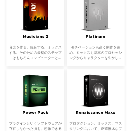
っています。音楽制作だ
気に入りのアーティストたち
Musicians 2
Platinum
音楽を作る、録音する、ミックス
モチベーションも高く制作を進
する。そのための最初のステップ
め、ミックスも基本のプロセッシ
はもちろんコンピューターと
ングからキャラクターを生かしバ
DAWからスタートします。しか
ランスを取った作業ができた。数
し初めてレコーディングしてみて
曲をトラックダウンして、作品と
気づくのは、自分の録った音とお
して発表するところまでもう少し
気に入りのアーティストたち
という段階。ここまでく
Power Pack
Renaissance Maxx
プラグインというソフトウェアが
プロダクション、ミックス、マス
存在しなかった頃を、想像できる
タリングにおいて、正確無比なプ