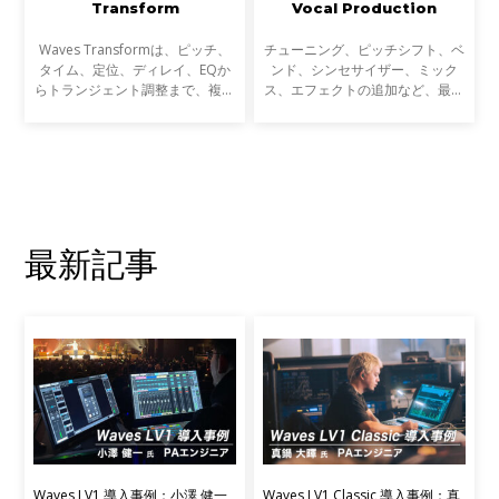
Transform
Vocal Production
Waves Transformは、ピッチ、
チューニング、ピッチシフト、ベ
タイム、定位、ディレイ、EQか
ンド、シンセサイザー、ミック
らトランジェント調整まで、複数
ス、エフェクトの追加など、最高
のプラグインを組み合わせて行っ
のボーカルサウンドを実現するた
ていた作業を、Wavesらしい合理
めに、ビヨンセ、ドレイク、ビリ
的な画面に統合した、4種類／7
ー・アイリッシュなどのアーティ
機のプロセッサーをまとめたバ
ストに使用されているプ
最新記事
Waves LV1 導入事例：小澤 健一
Waves LV1 Classic 導入事例：真