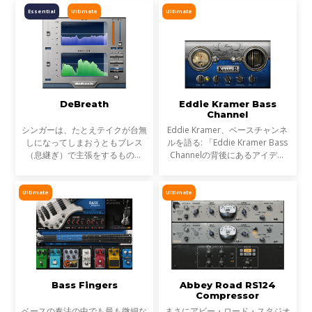
なチャンネル・ストリップ・プラ
Essential
Ultimate
Ultimate
グインです。Andrew自身が長年
DeBreath
Eddie Kramer Bass
Channel
シンガーは、たとえテイクが台無
Eddie Kramer、ベースチャンネ
しになってしまおうともブレス
ルを語る: 「Eddie Kramer Bass
（息継ぎ）で主張をするもので
Channelの背後にあるアイデア
す。DeBreathを使えば、そんな
は、威圧的にならず切り裂くよう
ブレスをエンジニア好みに軽減、
な、プレゼンスたっぷりのファッ
あるいは除去することができま
トベースを作り上げるというこ
Ultimate
Ultimate
す。つまり、シンガーはエンジ
と。一般的に中低域に特徴を
Bass Fingers
Abbey Road RS124
Compressor
ベースの奏法の中でも最も微細な
まさにアビー・ロード・スタジオ