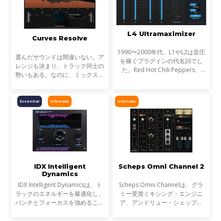
L4 Ultramaximizer
Curves Resolve
1990〜2000年代、L1やL2は音圧
選んだサウンドは間違いない。ア
を稼ぐプラグインの代名詞でし
レンジも決まり、トラック同士の
た。Red Hot Chili Peppers、
勢いもある。なのに、ミックスが
Metallica、Timbalandなど、数
濁る... それは、複数のトラックが
え切れない名盤に使われ、そのサ
同じ周波数帯を奪い合っているか
ウンドは世界を席巻しました。し
らです。これが音のマスキングと
Essential
Ultimate
Ultimate
かし今、音楽は単なる音圧では
言われる現象です。
IDX Intelligent
Scheps Omni Channel 2
Dynamics
IDX Intelligent Dynamicsは、ト
Scheps Omni Channelは、グラ
ラックのエネルギーを最適化し、
ミー受賞ミキシング・エンジニ
パンチとフォーカスを強めること
ア、アンドリュー・シェップス
が可能です。平坦で退屈なミック
(アデル、ジェイZ、メタリカ)と
スにノブ1つで活力を与えます。
の共同開発による、フレキシブル