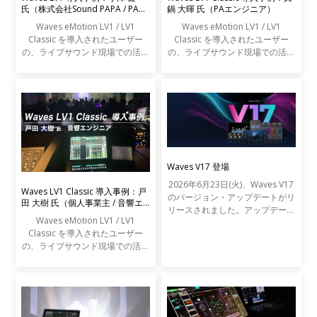
氏（株式会社Sound PAPA / PAエ
鍋 大暉 氏（PAエンジニア）
ンジニア）
Waves eMotion LV1 / LV1
Waves eMotion LV1 / LV1
Classic を導入されたユーザー
Classic を導入されたユーザー
の、ライブサウンド現場での活用
の、ライブサウンド現場での活用
事例をご紹介します。
事例をご紹介します。
Waves V17 登場
2026年6月23日(火)、Waves V17
Waves LV1 Classic 導入事例：戸
のバージョン・アップデートがリ
田 大樹 氏（個人事業主 / 音響エ
リースされました。アップデート
ンジニア）
Waves eMotion LV1 / LV1
の内容は以下の通りです。
Classic を導入されたユーザー
の、ライブサウンド現場での活用
事例をご紹介します。