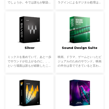
でしょうか。今では誰もが馴染み
ラグインによるデジタル処理は現
のあるGUI、操作方法、そしてハ
代の音楽制作と切っても切れない
ードウェアでは困難だった正確な
ものになりました。しかし、音楽
デジタルプロセッシング。誰もが
制作は外科手術ではありません。
手にできるものとして
激しい感情や、ふつふ
Silver
Sound Design Suite
ミックスを進めていて、あと一歩
映画、ドラマ、ゲームといったビ
でサウンドが仕上がるのに、、、
ジュアルのためのサウンド。映画
という場面は誰もが経験したこと
の半分は音でできていると言われ
があるでしょう。EQ、コンプ、
るほど、サウンドデザインは映
リバーブもいいバランスで整って
像・ストーリーのエモーションを
いるけれど、もう一つ何かが足ら
決定する重要な要素の一つです。
ない。プロフェッショナ
こうした映像体験を左右