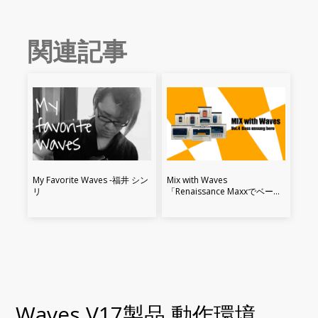
関連記事
My Favorite Waves -福井 シン
Mix with Waves
リ
「Renaissance Maxxでベース
を処理してみよう」 編
Waves V17製品 動作環境