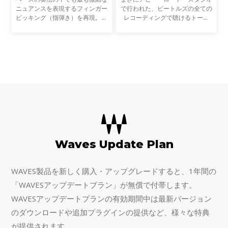
ニュアンスを表現するフィンガー
で行われた、ビートルズの全ての
ピッキング（指弾き）を再現。リ
レコーディングで聴けるトーン
アルなサウンドのベースラインや
を。2つの異なる「フレーバー」
経験豊富なベースプレーヤーの個
を選択できるこのクラシックな真
性的なサウンドを、キーボードで
空管コンプレッサープラグイン
直感的に演奏すること
は、アビー・ロード・スタ
Waves Update Plan
WAVES製品を新しく購入・アップグレードすると、1年間の
「WAVESアップデートプラン」が無償で付帯します。
WAVESアップデートプランの有効期間中は最新バージョン
のダウンロードや追加プラグインの提供など、様々な特典
が提供されます。