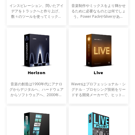
インスピレーション、閃いたアイ
音楽制作やミックスをより輝かせ
デアをトラックへと作り上げ、
るために必要なものとは何でしょ
数々のツールを使ってミックス
う。Power PackやSilverがあれ
し、磨き上げ、最高の状態でトラ
ば、作業の基礎は十分にカバーで
ックダウンする。Diamondは、
きます。しかし、それぞれのトラ
Platinumバンドルのプラグインを
ックの個性を引き出し、より有機
すべて収録し、さらに原石と
的にバランスよく文字通
Horizon
Live
音楽の創造は1990年代にアナロ
Wavesはプロフェッショナル・シ
グからデジタルへ、ハードウェア
グナル・プロセシング技術をリー
からソフトウェアへ、2000年代
ドする開発メーカーで、ヒットチ
にはコンピューターのパワーの上
ャートに登場する楽曲の制作や大
昇によりインザボックスでの制
手映画制作会社のサウンド・トラ
作、ミキシング、マスタリングは
ック、ゲーム音楽の制作に必ずと
一般的なものになりました。
言って良いほど使われ