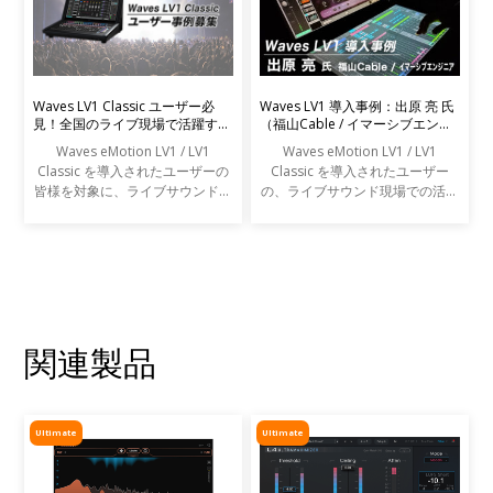
Waves LV1 Classic ユーザー必
Waves LV1 導入事例：出原 亮 氏
見！全国のライブ現場で活躍する
（福山Cable / イマーシブエンジ
エンジニアの声を募集します
ニア）
Waves eMotion LV1 / LV1
Waves eMotion LV1 / LV1
Classic を導入されたユーザーの
Classic を導入されたユーザー
皆様を対象に、ライブサウンドの
の、ライブサウンド現場での活用
現場での活用事例アンケートを実
事例をご紹介します。
施します。
関連製品
Ultimate
Ultimate