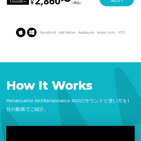
2,860〜
1month〜
SoundGrid・AAX Native・Audiosuite・Audio Units・VST3
How It Works
Renaissance AXXRenaissance AXXのサウンドと使い方を1
分の動画でご紹介。