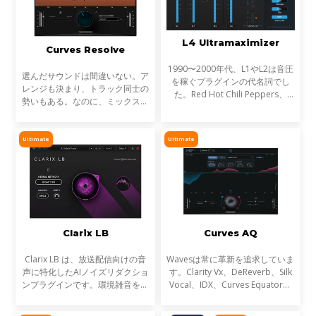
L4 Ultramaximizer
Curves Resolve
1990〜2000年代、L1やL2は音圧
選んだサウンドは間違いない。ア
を稼ぐプラグインの代名詞でし
レンジも決まり、トラック同士の
た。Red Hot Chili Peppers、
勢いもある。なのに、ミックスが
Metallica、Timbalandなど、数
濁る... それは、複数のトラックが
え切れない名盤に使われ、そのサ
同じ周波数帯を奪い合っているか
ウンドは世界を席巻しました。し
らです。これが音のマスキングと
Ultimate
Ultimate
かし今、音楽は単なる音圧では
言われる現象です。
Clarix LB
Curves AQ
Clarix LB は、放送配信向けの音
Wavesは常に革新を追求していま
声に特化したAIノイズリダクショ
す。Clarity Vx、DeReverb、Silk
ンプラグインです。環境雑音をリ
Vocal、IDX、Curves Equator、
アルタイムで除去し、屋外ロケや
Sync Vxなどの開発を通じて、新
リポーター、ライブ配信など、ラ
たなサウンド技術の限界を押し広