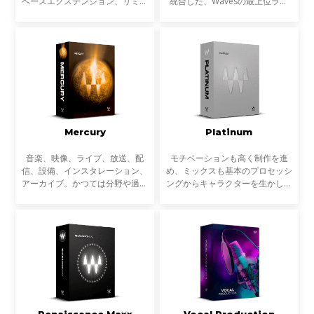
ベースエクステンション、リミッ
統合した、Wavesの最上位ライ
ター、マキシマイザーなど、ライ
ブ・プラグインバンドルです。
ブサウンドのための30以上の
ダイナミクス、EQ、空間処理、
SoundGrid対応プラグインが含ま
ボーカルプロセッシング、トラブ
れています。
ル対策までライブ現場で必要
Mercury
Platinum
音楽、映像、ライブ、放送、配
モチベーションも高く制作を進
信、設備、インスタレーション、
め、ミックスも基本のプロセッシ
アーカイブ。かつては分野や過程
ングからキャラクターを生かしバ
ごとに専業だったサウンドに関わ
ランスを取った作業ができた。数
る多くの作業は、近年ますます複
曲をトラックダウンして、作品と
雑にクロスオーバーするようにな
して発表するところまでもう少し
っています。音楽制作だ
という段階。ここまでく
Renaissance Maxx
Vocal Production