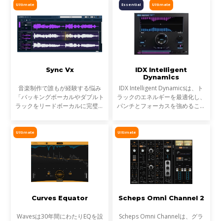
イブ音声のトリートメントに最適
げてきました。そして、ついに
Ultimate
Essential
Ultimate
です。
EQにも革命が起こります。
Sync Vx
IDX Intelligent
Dynamics
音楽制作で誰もが経験する悩み
IDX Intelligent Dynamicsは、ト
「バッキングボーカルやダブルト
ラックのエネルギーを最適化し、
ラックをリードボーカルに完璧に
パンチとフォーカスを強めること
揃えるための、果てしない手作
が可能です。平坦で退屈なミック
業」わずかにズレたボーカルトラ
スにノブ1つで活力を与えます。
ックが、プロフェッショナルな仕
Ultimate
Ultimate
上がりとアマチュア感の分
Curves Equator
Scheps Omni Channel 2
Wavesは30年間にわたりEQを設
Scheps Omni Channelは、グラ