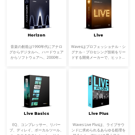
すべて収録し、さらに原石と
回避するため、より高音
Horizon
Live
音楽の創造は1990年代にアナロ
Wavesはプロフェッショナル・シ
グからデジタルへ、ハードウェア
グナル・プロセシング技術をリー
からソフトウェアへ、2000年代
ドする開発メーカーで、ヒットチ
にはコンピューターのパワーの上
ャートに登場する楽曲の制作や大
昇によりインザボックスでの制
手映画制作会社のサウンド・トラ
作、ミキシング、マスタリングは
ック、ゲーム音楽の制作に必ずと
一般的なものになりました。
言って良いほど使われ
Live Basics
Live Plus
EQ、コンプレッサー、リバー
Waves Live Plusは、ライブサウ
ブ、ディレイ、ボーカルツール、
ンドに求められるあらゆる処理を