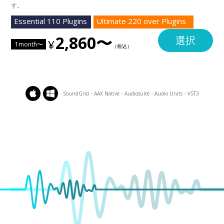
す。
Essential 110 Plugins
Ultimate 220 over Plugins
2,860〜
選択
1month〜
SoundGrid・AAX Native・Audiosuite・Audio Units・VST3