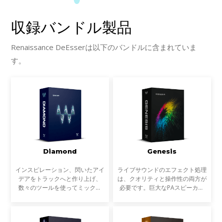
収録バンドル製品
Renaissance DeEsserは以下のバンドルに含まれていま
す。
Diamond
Genesis
インスピレーション、閃いたアイ
ライブサウンドのエフェクト処理
デアをトラックへと作り上げ、
は、クオリティと操作性の両方が
数々のツールを使ってミックス
必要です。巨大なPAスピーカー
し、磨き上げ、最高の状態でトラ
から増幅される音は、微小なノイ
ックダウンする。Diamondは、
ズでもたちまち大きな不快なサウ
Platinumバンドルのプラグインを
ンドとなってしまいます。これを