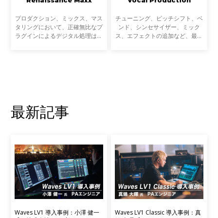
プロダクション、ミックス、マス
チューニング、ピッチシフト、ベ
タリングにおいて、正確無比なプ
ンド、シンセサイザー、ミック
ラグインによるデジタル処理は現
ス、エフェクトの追加など、最高
代の音楽制作と切っても切れない
のボーカルサウンドを実現するた
ものになりました。しかし、音楽
めに、ビヨンセ、ドレイク、ビリ
制作は外科手術ではありません。
ー・アイリッシュなどのアーティ
激しい感情や、ふつふ
ストに使用されているプ
最新記事
Waves LV1 導入事例：小澤 健一
Waves LV1 Classic 導入事例：真