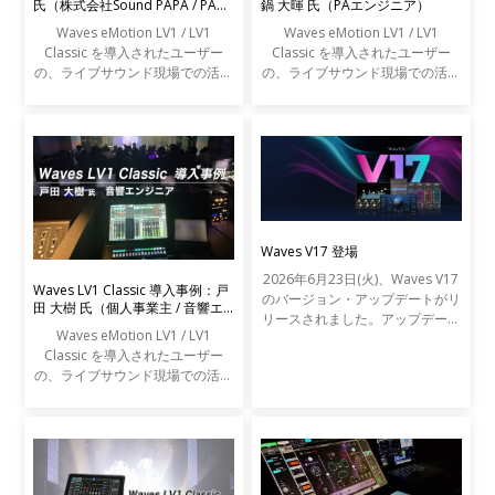
氏（株式会社Sound PAPA / PAエ
鍋 大暉 氏（PAエンジニア）
ンジニア）
Waves eMotion LV1 / LV1
Waves eMotion LV1 / LV1
Classic を導入されたユーザー
Classic を導入されたユーザー
の、ライブサウンド現場での活用
の、ライブサウンド現場での活用
事例をご紹介します。
事例をご紹介します。
Waves V17 登場
2026年6月23日(火)、Waves V17
Waves LV1 Classic 導入事例：戸
のバージョン・アップデートがリ
田 大樹 氏（個人事業主 / 音響エ
リースされました。アップデート
ンジニア）
Waves eMotion LV1 / LV1
の内容は以下の通りです。
Classic を導入されたユーザー
の、ライブサウンド現場での活用
事例をご紹介します。