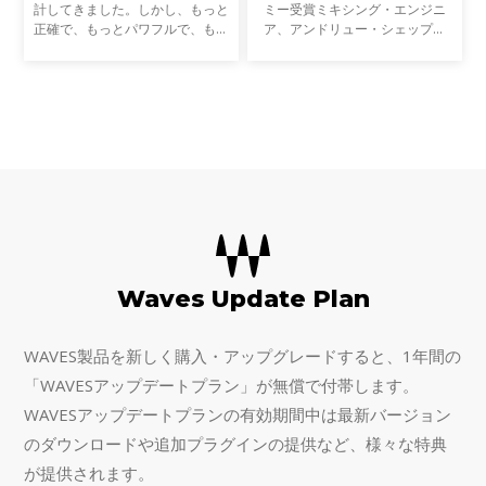
計してきました。しかし、もっと
ミー受賞ミキシング・エンジニ
正確で、もっとパワフルで、もっ
ア、アンドリュー・シェップス
と効率的で、さらに楽しいEQが
(アデル、ジェイZ、メタリカ)と
あったらどうでしょう？近年、ス
の共同開発による、フレキシブル
タジオのテクノロジーとワークフ
なチャンネル・ストリップ・プラ
ローのほとんどすべての面
グインです。Andrew自身が長年
Waves Update Plan
WAVES製品を新しく購入・アップグレードすると、1年間の
「WAVESアップデートプラン」が無償で付帯します。
WAVESアップデートプランの有効期間中は最新バージョン
のダウンロードや追加プラグインの提供など、様々な特典
が提供されます。