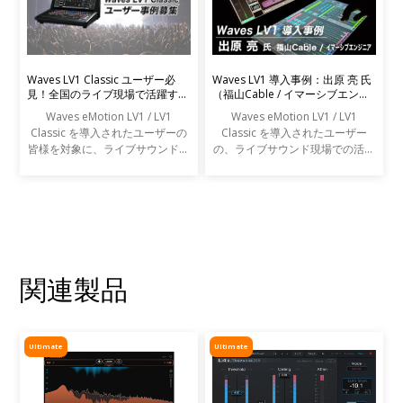
Waves LV1 Classic ユーザー必
Waves LV1 導入事例：出原 亮 氏
見！全国のライブ現場で活躍する
（福山Cable / イマーシブエンジ
エンジニアの声を募集します
ニア）
Waves eMotion LV1 / LV1
Waves eMotion LV1 / LV1
Classic を導入されたユーザーの
Classic を導入されたユーザー
皆様を対象に、ライブサウンドの
の、ライブサウンド現場での活用
現場での活用事例アンケートを実
事例をご紹介します。
施します。
関連製品
Ultimate
Ultimate