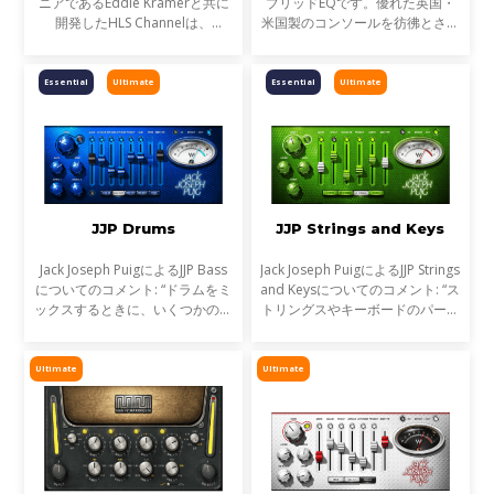
ニアであるEddie Kramerと共に
ブリッドEQです。優れた英国・
開発したHLS Channelは、
米国製のコンソールを彷彿とさせ
Londonの有名なOlympic Studio
る、ヴィンテージ、モダン、そし
における歴史的なセッションで使
てデジタルEQ7種類を惜しみなく
用したHeliosミキシングコンソー
投入。新たに開発された、左右非
Essential
Ultimate
Essential
Ultimate
ルと同じモデルを入手、細心の注
対称カーブ設定の可能なベ
JJP Drums
JJP Strings and Keys
Jack Joseph PuigによるJJP Bass
Jack Joseph PuigによるJJP Strings
についてのコメント: “ドラムをミ
and Keysについてのコメント: “ス
ックスするときに、いくつかのポ
トリングスやキーボードのパート
イントは必ず抑えておかなくては
を作っていくとき、僕が主に求め
いけない。スナップとウッド感の
るのは、美しく光り輝くようなサ
あるスネア、ボトムのしっかりし
ウンドだ。その曲が求める最適な
Ultimate
Ultimate
たバスドラムなどだ
トーンを形作っ