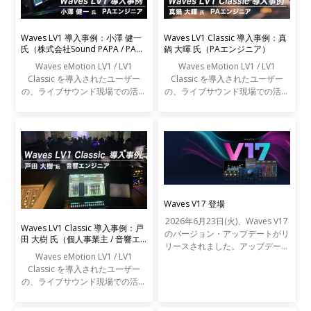
Waves LV1 導入事例：小澤 健一
Waves LV1 Classic 導入事例：真
氏（株式会社Sound PAPA / PAエ
鍋 大暉 氏（PAエンジニア）
ンジニア）
Waves eMotion LV1 / LV1
Waves eMotion LV1 / LV1
Classic を導入されたユーザー
Classic を導入されたユーザー
の、ライブサウンド現場での活用
の、ライブサウンド現場での活用
事例をご紹介します。
事例をご紹介します。
Waves V17 登場
2026年6月23日(火)、Waves V17
Waves LV1 Classic 導入事例：戸
のバージョン・アップデートがリ
田 大樹 氏（個人事業主 / 音響エ
リースされました。アップデート
ンジニア）
Waves eMotion LV1 / LV1
の内容は以下の通りです。
Classic を導入されたユーザー
の、ライブサウンド現場での活用
事例をご紹介します。