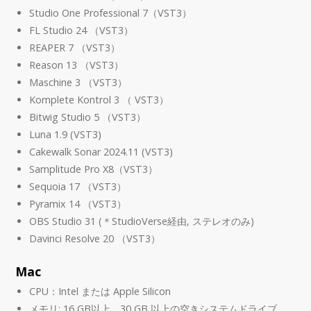
Studio One Professional 7（VST3）
FL Studio 24 （VST3）
REAPER 7 （VST3）
Reason 13 （VST3）
Maschine 3 （VST3）
Komplete Kontrol 3 （ VST3）
Bitwig Studio 5 （VST3）
Luna 1.9 (VST3)
Cakewalk Sonar 2024.11 (VST3)
Samplitude Pro X8（VST3）
Sequoia 17 （VST3）
Pyramix 14 （VST3）
OBS Studio 31 (＊StudioVerse経由, ステレオのみ)
Davinci Resolve 20 （VST3）
Mac
CPU：Intel または Apple Silicon
メモリ: 16 GB以上、30 GB 以上の空きシステムドライブ