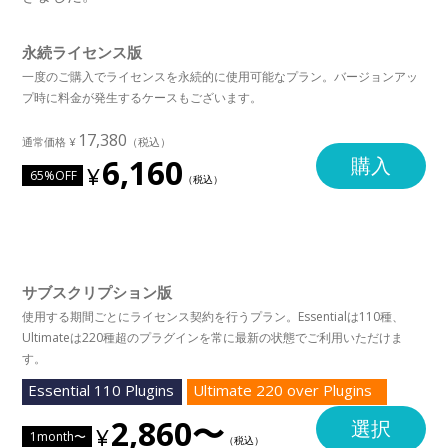
永続ライセンス版
一度のご購入でライセンスを永続的に使用可能なプラン。バージョンアッ
プ時に料金が発生するケースもございます。
17,380
6,160
購入
65%OFF
サブスクリプション版
使用する期間ごとにライセンス契約を行うプラン。Essentialは110種、
Ultimateは220種超のプラグインを常に最新の状態でご利用いただけま
す。
Essential 110 Plugins
Ultimate 220 over Plugins
2,860〜
選択
1month〜