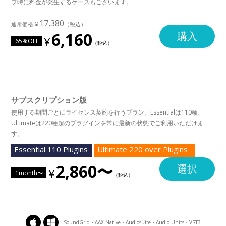
プ時に料金が発生するケースもございます。
17,380
6,160
購入
65%OFF
サブスクリプション版
使用する期間ごとにライセンス契約を行うプラン。Essentialは110種、
Ultimateは220種超のプラグインを常に最新の状態でご利用いただけま
す。
Essential 110 Plugins
Ultimate 220 over Plugins
2,860〜
選択
1month〜
SoundGrid・AAX Native・Audiosuite・Audio Units・VST3