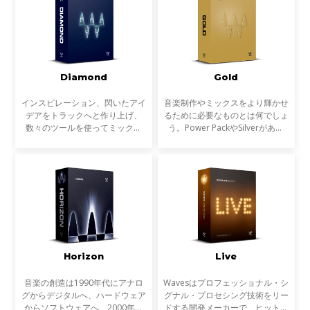
Diamond
Gold
インスピレーション、閃いたアイ
音楽制作やミックスをより輝かせ
デアをトラックへと作り上げ、
るために必要なものとは何でしょ
数々のツールを使ってミックス
う。Power PackやSilverがあれ
し、磨き上げ、最高の状態でトラ
ば、作業の基礎は十分にカバーで
ックダウンする。Diamondは、
きます。しかし、それぞれのトラ
Platinumバンドルのプラグインを
ックの個性を引き出し、より有機
すべて収録し、さらに原石と
的にバランスよく文字通
Horizon
Live
音楽の創造は1990年代にアナロ
Wavesはプロフェッショナル・シ
グからデジタルへ、ハードウェア
グナル・プロセシング技術をリー
からソフトウェアへ、2000年代
ドする開発メーカーで、ヒットチ