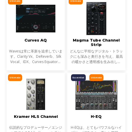
Ultimate
Ultimate
Curves AQ
Magma Tube Channel
Strip
Wavesは常に革新を追求していま
どんなに平坦なデジタル・トラッ
す。Clarity Vx、DeReverb、Silk
クにも深みと奥行きを与え、最高
Vocal、IDX、Curves Equator、
の暖かさと透明感を生み出しま
Sync Vxなどの開発を通じて、新
す。あらゆるボーカルや楽器で
たなサウンド技術の限界を押し広
も、Magma Tube Channel Strip
げてきました。そして、ついに
に通すだけ。すぐにシルキーなト
Ultimate
Essential
Ultimate
EQにも革命が起こります。
ップエンドと極太のボトムエ
Kramer HLS Channel
H-EQ
伝説的なプロデューサー／エンジ
H-EQは、とてもパワフルなハイ