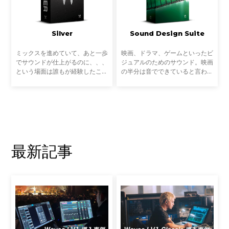
Silver
Sound Design Suite
ミックスを進めていて、あと一歩
映画、ドラマ、ゲームといったビ
でサウンドが仕上がるのに、、、
ジュアルのためのサウンド。映画
という場面は誰もが経験したこと
の半分は音でできていると言われ
があるでしょう。EQ、コンプ、
るほど、サウンドデザインは映
リバーブもいいバランスで整って
像・ストーリーのエモーションを
いるけれど、もう一つ何かが足ら
決定する重要な要素の一つです。
ない。プロフェッショナ
こうした映像体験を左右
最新記事