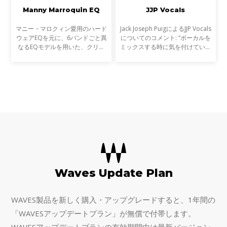
Manny Marroquin EQ
JJP Vocals
マニー・マロクィン愛用のハード
Jack Joseph PuigによるJJP Vocals
ウェアEQを元に、6バンドごと異
についてのコメント: “ボーカルを
なるEQモデルを用いた、クリエ
ミックスする時に気を付けている
イティブな色彩にあふれるEQ
のは、直感と本能だ。どのディレ
Manny Marroquin EQは、4度も
イをとか、EQをどうするかと
のグラミー賞に輝いたミキシン
か、コンプレッサーの設定とか、
グ・エンジニア、マニー・マロク
そんな技術的な話では
Waves Update Plan
WAVES製品を新しく購入・アップグレードすると、1年間の
「WAVESアップデートプラン」が無償で付帯します。
WAVESアップデートプランの有効期間中は最新バージョン