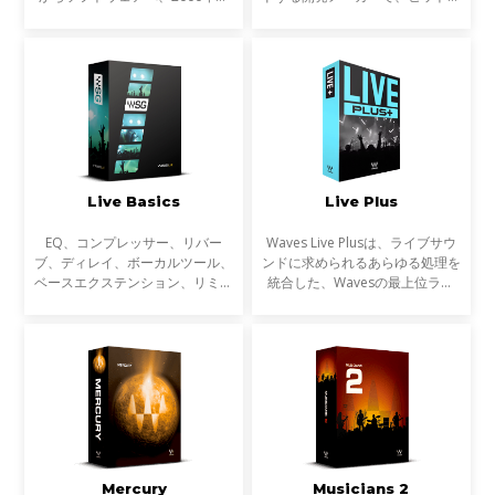
にはコンピューターのパワーの上
ャートに登場する楽曲の制作や大
昇によりインザボックスでの制
手映画制作会社のサウンド・トラ
作、ミキシング、マスタリングは
ック、ゲーム音楽の制作に必ずと
一般的なものになりました。
言って良いほど使われ
Live Basics
Live Plus
EQ、コンプレッサー、リバー
Waves Live Plusは、ライブサウ
ブ、ディレイ、ボーカルツール、
ンドに求められるあらゆる処理を
ベースエクステンション、リミッ
統合した、Wavesの最上位ライ
ター、マキシマイザーなど、ライ
ブ・プラグインバンドルです。
ブサウンドのための30以上の
ダイナミクス、EQ、空間処理、
SoundGrid対応プラグインが含ま
ボーカルプロセッシング、トラブ
れています。
ル対策までライブ現場で必要
Mercury
Musicians 2