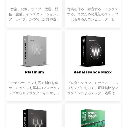
音楽、映像、ライブ、放送、配
音楽を作る、録音する、ミックス
信、設備、インスタレーション、
する。そのための最初のステップ
アーカイブ。かつては分野や過程
はもちろんコンピューターと
ごとに専業だったサウンドに関わ
DAWからスタートします。しか
る多くの作業は、近年ますます複
し初めてレコーディングしてみて
雑にクロスオーバーするようにな
気づくのは、自分の録った音とお
っています。音楽制作だ
気に入りのアーティストたち
Platinum
Renaissance Maxx
モチベーションも高く制作を進
プロダクション、ミックス、マス
め、ミックスも基本のプロセッシ
タリングにおいて、正確無比なプ
ングからキャラクターを生かしバ
ラグインによるデジタル処理は現
ランスを取った作業ができた。数
代の音楽制作と切っても切れない
曲をトラックダウンして、作品と
ものになりました。しかし、音楽
して発表するところまでもう少し
制作は外科手術ではありません。
という段階。ここまでく
激しい感情や、ふつふ