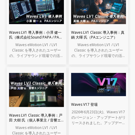
Waves LV1 導入事例：小澤 健一
Waves LV1 Classic 導入事例：真
氏（株式会社Sound PAPA / PAエ
鍋 大暉 氏（PAエンジニア）
ンジニア）
Waves eMotion LV1 / LV1
Waves eMotion LV1 / LV1
Classic を導入されたユーザー
Classic を導入されたユーザー
の、ライブサウンド現場での活用
の、ライブサウンド現場での活用
事例をご紹介します。
事例をご紹介します。
Waves V17 登場
2026年6月23日(火)、Waves V17
Waves LV1 Classic 導入事例：戸
のバージョン・アップデートがリ
田 大樹 氏（個人事業主 / 音響エ
リースされました。アップデート
ンジニア）
Waves eMotion LV1 / LV1
の内容は以下の通りです。
Classic を導入されたユーザー