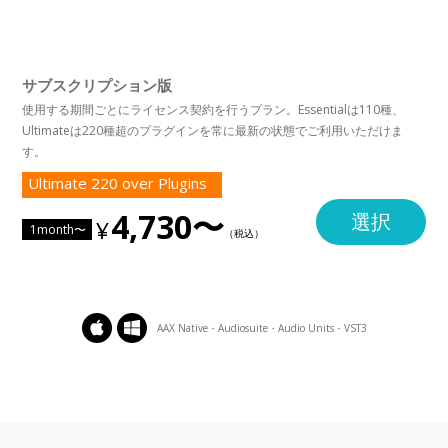
サブスクリプション版
使用する期間ごとにライセンス契約を行うプラン。Essentialは110種、
Ultimateは220種超のプラグインを常に最新の状態でご利用いただけま
す。
Ultimate 220 over Plugins
4,730〜
選択
1month〜
AAX Native・Audiosuite・Audio Units・VST3