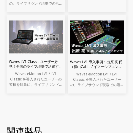
の、ライブサウンド現場での活用
事例をご紹介します。
Waves LV1 Classic ユーザー必
Waves LV1 導入事例：出原 亮 氏
見！全国のライブ現場で活躍する
（福山Cable / イマーシブエンジ
エンジニアの声を募集します
ニア）
Waves eMotion LV1 / LV1
Waves eMotion LV1 / LV1
Classic を導入されたユーザーの
Classic を導入されたユーザー
皆様を対象に、ライブサウンドの
の、ライブサウンド現場での活用
現場での活用事例アンケートを実
事例をご紹介します。
施します。
関連製品