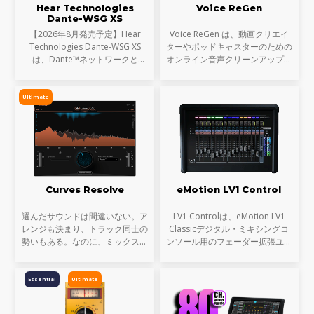
Hear Technologies
Voice ReGen
Dante-WSG XS
【2026年8月発売予定】Hear
Voice ReGen は、動画クリエイ
Technologies Dante-WSG XS
ターやポッドキャスターのための
は、Dante™ネットワークと
オンライン音声クリーンアップ＆
Waves SoundGrid®ネットワー
ボイス強化サービスです。 背景
クを接続するコンパクトなオーデ
ノイズの除去、部屋鳴り（エコ
ィオブリッジです。Waves
ー）の軽減、音量ムラの補正、そ
Ultimate
eMotion LV1シリーズや
して声そのものの明瞭度と
SuperRackシステムをDante
Curves Resolve
eMotion LV1 Control
選んだサウンドは間違いない。ア
LV1 Controlは、eMotion LV1
レンジも決まり、トラック同士の
Classicデジタル・ミキシングコ
勢いもある。なのに、ミックスが
ンソール用のフェーダー拡張ユニ
濁る... それは、複数のトラックが
ットとして設計されたプレミアム
同じ周波数帯を奪い合っているか
なコントロールサーフェスです。
らです。これが音のマスキングと
モジュラー式のeMotion LV1シス
Essential
Ultimate
言われる現象です。
テムのフェーダーバンクと