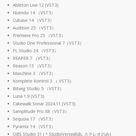
Ableton Live 12 (VST3)
Nuendo 14 （VST3）
Cubase 14 （VST3）
Audition 25 （VST3）
Premiere Pro 25 （VST3）
Studio One Professional 7（VST3）
FL Studio 24 （VST3）
REAPER 7 （VST3）
Reason 13 （VST3）
Maschine 3 （VST3）
Komplete Kontrol 3 （ VST3）
Bitwig Studio 5 （VST3）
Luna 1.9 (VST3)
Cakewalk Sonar 2024.11 (VST3)
Samplitude Pro X8（VST3）
Sequoia 17 （VST3）
Pyramix 14 （VST3）
OBS Studio 31 (＊StudioVerse経由, ステレオのみ)