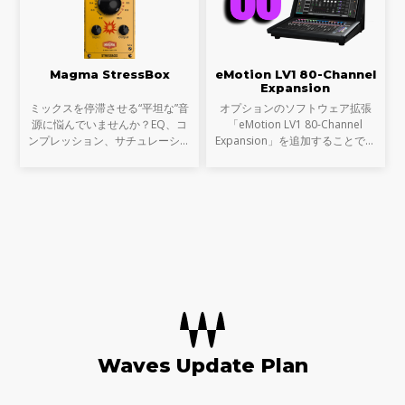
Magma StressBox
eMotion LV1 80-Channel
Expansion
ミックスを停滞させる“平坦な”音
オプションのソフトウェア拡張
源に悩んでいませんか？EQ、コ
「eMotion LV1 80-Channel
ンプレッション、サチュレーショ
Expansion」を追加することで、
ンを試しても、心踊るサウンドが
お使いのLV1コンソール（LV1
出てこない…そんな時に活躍する
ClassicまたはLV1 64-channel
のが StressBoxです。
software license）を、最大80ス
テレオチャンネル／160インプッ
ト、
Waves Update Plan