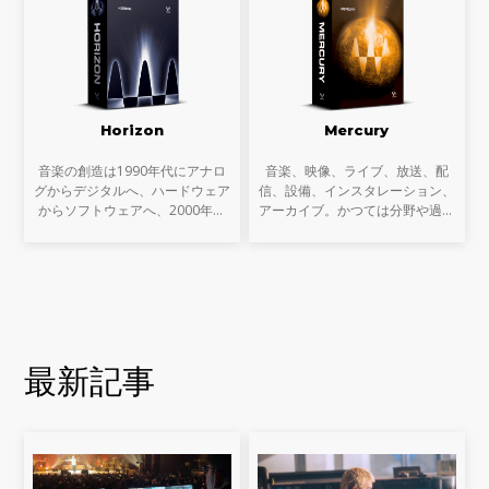
Horizon
Mercury
音楽の創造は1990年代にアナロ
音楽、映像、ライブ、放送、配
グからデジタルへ、ハードウェア
信、設備、インスタレーション、
からソフトウェアへ、2000年代
アーカイブ。かつては分野や過程
にはコンピューターのパワーの上
ごとに専業だったサウンドに関わ
昇によりインザボックスでの制
る多くの作業は、近年ますます複
作、ミキシング、マスタリングは
雑にクロスオーバーするようにな
一般的なものになりました。
っています。音楽制作だ
最新記事