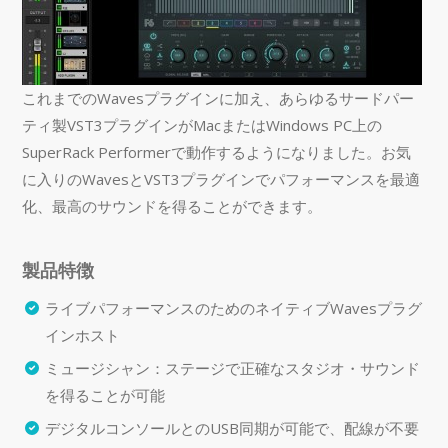
​これまでのWavesプラグインに加え、あらゆるサードパー
ティ製VST3プラグインがMacまたはWindows PC上の
SuperRack Performerで動作するようになりました。お気
に入りのWavesとVST3プラグインでパフォーマンスを最適
化、最高のサウンドを得ることができます。
製品特徴
ライブパフォーマンスのためのネイティブWavesプラグ
インホスト
ミュージシャン：ステージで正確なスタジオ・サウンド
を得ることが可能
デジタルコンソールとのUSB同期が可能で、配線が不要