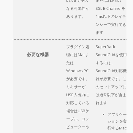
の反応が鈍く
または512個の
なる可能性が
SSL E-Channelを
あります。
1ms以下のレイテ
ンシーで実行でき
ます
プラグイン処
SuperRack
必要な機器
理にはMacま
SoundGridを使用
たは
するには、
Windows PC
SoundGrid対応機
が必要です。
器が必要です。こ
ミキサーが
のセットアップに
USB入出力に
は通常以下が含ま
対応している
れます
場合はUSBケ
アプリケー
ーブル、コン
ションを実
ピューターや
行するMac