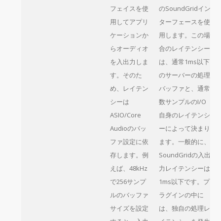
フェイスを使
のSoundGridイン
用してアプリ
ターフェースを使
ケーションか
用します。この場
らオーディオ
合のレイテンシー
を入出力しま
は、通常1ms以下
す。そのた
のサーバーの処理
め、レイテン
バッファと、通常
シーは
数サンプルのI/O
ASIO/Core
自身のレイテンシ
Audioのバッ
ーによって決まり
ファ設定に依
ます。一般的に、
存します。例
SoundGridの入出
えば、48kHz
力レイテンシーは
で256サンプ
1ms以下です。プ
ルのバッファ
ラグインの中に
サイズを設定
は、独自の処理レ