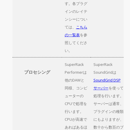
す。各プラグ
インのレイテ
ンシーについ
ては、
こちら
の一覧表
を参
照してくださ
い。
SuperRack
SuperRack
プロセシング
Performerは
SoundGridは
他のDAWと
SoundGrid DSP
同様、コンピ
サーバー
を使って
ューターの
処理を行います。
CPUで処理を
サーバーは通常、
行います。
プラグインの種類
CPUが高速で
にもよりますが、
あればあるほ
数十から数百のプ