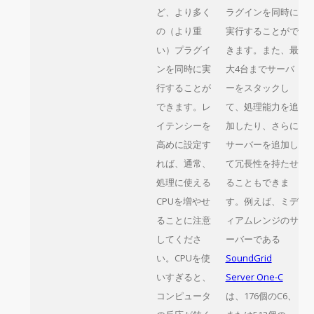
ど、より多く
ラグインを同時に
の（より重
実行することがで
い）プラグイ
きます。また、最
ンを同時に実
大4台までサーバ
行することが
ーをスタックし
できます。レ
て、処理能力を追
イテンシーを
加したり、さらに
高めに設定す
サーバーを追加し
れば、通常、
て冗長性を持たせ
処理に使える
ることもできま
CPUを増やせ
す。例えば、ミデ
ることに注意
ィアムレンジのサ
してくださ
ーバーである
い。CPUを使
SoundGrid
いすぎると、
Server One-C
コンピュータ
は、176個のC6、