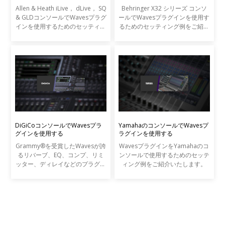
Allen & Heath iLive， dLive， SQ
Behringer X32 シリーズ コンソ
& GLDコンソールでWavesプラグ
ールでWavesプラグインを使用す
インを使用するためのセッティン
るためのセッティング例をご紹介
グ例をご紹介いたします。
いたします。
DiGiCoコンソールでWavesプラ
YamahaのコンソールでWavesプ
グインを使用する
ラグインを使用する
Grammy®を受賞したWavesが誇
WavesプラグインをYamahaのコ
るリバーブ、EQ、コンプ、リミ
ンソールで使用するためのセッテ
ッター、ディレイなどのプラグイ
ィング例をご紹介いたします。
ンを、DiGiCo SDシリーズやS21
コンソールから直接コントロール
することが可能です。Wavesプラ
グインは最高峰のレコーディン