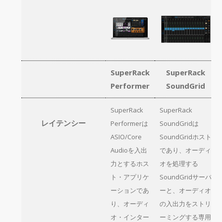
SuperRack
SuperRack
Performer
SoundGrid
SuperRack
SuperRack
レイテンシー
Performerは
SoundGridは
ASIO/Core
SoundGridホスト
Audioを入出
であり、オーディ
力とするホス
オを処理する
ト・アプリケ
SoundGridサーバ
ーションであ
ーと、オーディオ
り、オーディ
の入出力をストリ
オ・インター
ーミングする専用