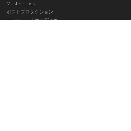
Master Class
ポストプロダクション
コマーシャルオーディオ
Contents
アーティクル
My Favorite Waves
Support
サポート情報
お問い合わせ
WavesLive製品に関するお問い合わせ
Company
メディア・インテグレーション公式サイト
運営会社