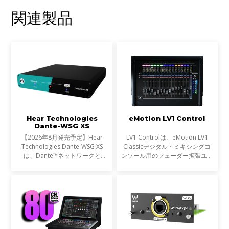
関連製品
Hear Technologies
eMotion LV1 Control
Dante-WSG XS
【2026年8月発売予定】Hear
LV1 Controlは、eMotion LV1
Technologies Dante-WSG XS
Classicデジタル・ミキシングコ
は、Dante™ネットワークと
ンソール用のフェーダー拡張ユニ
Waves SoundGrid®ネットワー
ットとして設計されたプレミアム
クを接続するコンパクトなオーデ
なコントロールサーフェスです。
ィオブリッジです。Waves
モジュラー式のeMotion LV1シス
eMotion LV1シリーズや
テムのフェーダーバンクと
SuperRackシステムをDante