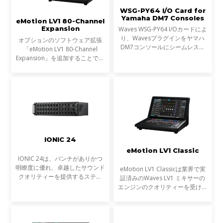
WSG-PY64 I/O Card for
Yamaha DM7 Consoles
eMotion LV1 80-Channel
Expansion
Waves WSG-PY64 I/Oカードによ
り、Wavesプラグインをヤマハ
オプションのソフトウェア拡張
DM7コンソールにシームレスに
「eMotion LV1 80-Channel
統合できるようになりました。こ
Expansion」を追加することで、
れにより、ライブサウンドエンジ
お使いのLV1コンソール（LV1
ニアはDM7コンソール上で
ClassicまたはLV1 64-channel
Wavesの受賞歴あるプラグインを
software license）を、最大80ス
超低レ
テレオチャンネル／160インプッ
ト、
IONIC 24
eMotion LV1 Classic
IONIC 24は、パンチがありかつ
明瞭度に優れ、卓越したサウンド
eMotion LV1 Classicは業界で実
クオリティーを提供するステー
証済みのWaves LV1 ミキサーの
ジ・ボックスです。Waves製の
エンジンのクオリティーを受け継
24系統の完全ディスクリート・
ぎ、その優位性を世界中のライブ
プリアンプ、18系統のラインア
サウンド・エンジニアに好まれる
ウ ト、eMotion LV1ミキサーに
コンソールの形状とワークフロー
で提供します。