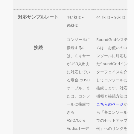
対応サンプルレート
44.1kHz –
44.1kHz – 96kHz
96kHz
コンソールに
SoundGridシステ
接続
接続するに
ムは、お使いのコ
は、ミキサー
ンソールに対応し
がUSB入出力
たSoundGridイン
に対応してい
ターフェイスを介
る場合はUSB
してコンソールに
ケーブル、ま
接続します。対応
たは、コンソ
機種と接続方法は
ールに接続で
こちらのページ
か
きる
ら「各コンソール
ASIO/Core
でのセットアップ
Audioオーデ
例」へのリンクを