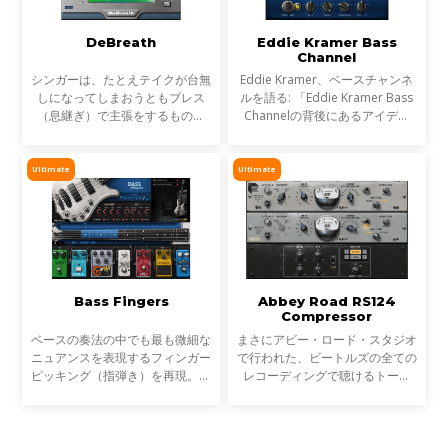
DeBreath
Eddie Kramer Bass
Channel
シンガーは、たとえテイクが台無
Eddie Kramer、ベースチャンネ
しになってしまおうともブレス
ルを語る: 「Eddie Kramer Bass
（息継ぎ）で主張をするもので
Channelの背後にあるアイデア
す。DeBreathを使えば、そんな
は、威圧的にならず切り裂くよう
ブレスをエンジニア好みに軽減、
な、プレゼンスたっぷりのファッ
あるいは除去することができま
トベースを作り上げるというこ
Ultimate
Ultimate
す。つまり、シンガーはエンジ
と。一般的に中低域に特徴を
Bass Fingers
Abbey Road RS124
Compressor
ベースの奏法の中でも最も微細な
まさにアビー・ロード・スタジオ
ニュアンスを表現するフィンガー
で行われた、ビートルズの全ての
ピッキング（指弾き）を再現。リ
レコーディングで聴けるトーン
アルなサウンドのベースラインや
を。2つの異なる「フレーバー」
経験豊富なベースプレーヤーの個
を選択できるこのクラシックな真
性的なサウンドを、キーボードで
空管コンプレッサープラグイン
直感的に演奏すること
は、アビー・ロード・スタ