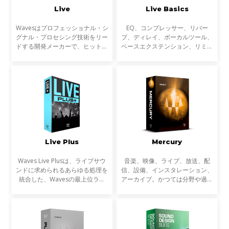
Live
Live Basics
Wavesはプロフェッショナル・シ
EQ、コンプレッサー、リバー
グナル・プロセシング技術をリー
ブ、ディレイ、ボーカルツール、
ドする開発メーカーで、ヒットチ
ベースエクステンション、リミッ
ャートに登場する楽曲の制作や大
ター、マキシマイザーなど、ライ
手映画制作会社のサウンド・トラ
ブサウンドのための30以上の
ック、ゲーム音楽の制作に必ずと
SoundGrid対応プラグインが含ま
言って良いほど使われ
れています。
Live Plus
Mercury
Waves Live Plusは、ライブサウ
音楽、映像、ライブ、放送、配
ンドに求められるあらゆる処理を
信、設備、インスタレーション、
統合した、Wavesの最上位ライ
アーカイブ。かつては分野や過程
ブ・プラグインバンドルです。
ごとに専業だったサウンドに関わ
ダイナミクス、EQ、空間処理、
る多くの作業は、近年ますます複
ボーカルプロセッシング、トラブ
雑にクロスオーバーするようにな
ル対策までライブ現場で必要
っています。音楽制作だ