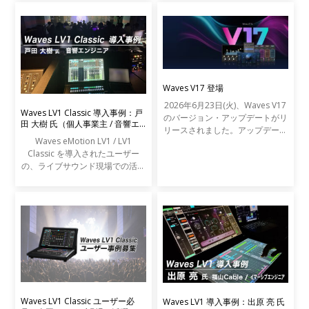
Waves V17 登場
2026年6月23日(火)、Waves V17
Waves LV1 Classic 導入事例：戸
のバージョン・アップデートがリ
田 大樹 氏（個人事業主 / 音響エ
リースされました。アップデート
ンジニア）
Waves eMotion LV1 / LV1
の内容は以下の通りです。
Classic を導入されたユーザー
の、ライブサウンド現場での活用
事例をご紹介します。
Waves LV1 Classic ユーザー必
Waves LV1 導入事例：出原 亮 氏