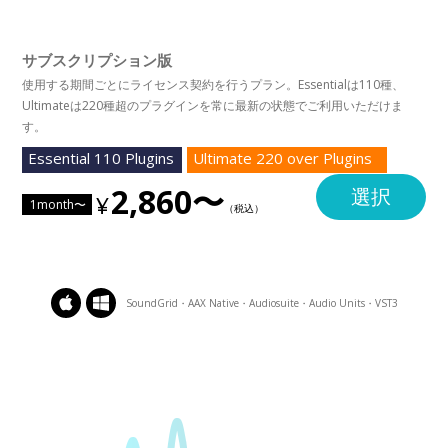
サブスクリプション版
使用する期間ごとにライセンス契約を行うプラン。Essentialは110種、
Ultimateは220種超のプラグインを常に最新の状態でご利用いただけま
す。
Essential 110 Plugins
Ultimate 220 over Plugins
2,860〜
選択
1month〜
SoundGrid・AAX Native・Audiosuite・Audio Units・VST3