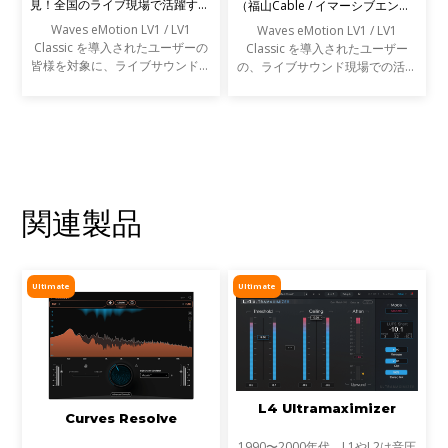
見！全国のライブ現場で活躍する
（福山Cable / イマーシブエンジ
エンジニアの声を募集します
ニア）
Waves eMotion LV1 / LV1
Waves eMotion LV1 / LV1
Classic を導入されたユーザーの
Classic を導入されたユーザー
皆様を対象に、ライブサウンドの
の、ライブサウンド現場での活用
現場での活用事例アンケートを実
事例をご紹介します。
施します。
関連製品
Ultimate
Ultimate
L4 Ultramaximizer
Curves Resolve
1990〜2000年代、L1やL2は音圧