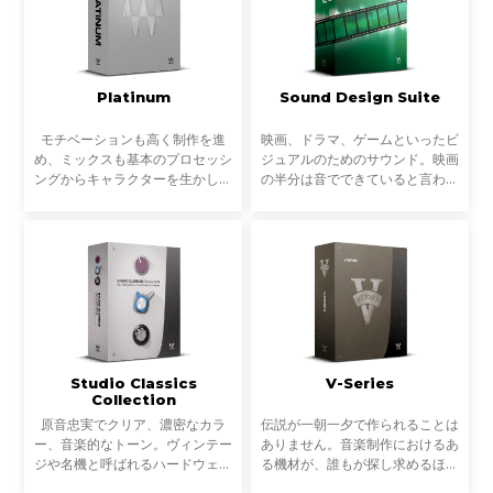
Platinum
Sound Design Suite
モチベーションも高く制作を進
映画、ドラマ、ゲームといったビ
め、ミックスも基本のプロセッシ
ジュアルのためのサウンド。映画
ングからキャラクターを生かしバ
の半分は音でできていると言われ
ランスを取った作業ができた。数
るほど、サウンドデザインは映
曲をトラックダウンして、作品と
像・ストーリーのエモーションを
して発表するところまでもう少し
決定する重要な要素の一つです。
という段階。ここまでく
こうした映像体験を左右
Studio Classics
V-Series
Collection
原音忠実でクリア、濃密なカラ
伝説が一朝一夕で作られることは
ー、音楽的なトーン。ヴィンテー
ありません。音楽制作におけるあ
ジや名機と呼ばれるハードウェア
る機材が、誰もが探し求めるほど
は、常にその特徴的なサウンドと
象徴的なものとなるには、あらゆ