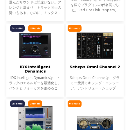
選んだサウンドは間違いない。ア
を稼ぐプラグインの代名詞でし
レンジも決まり、トラック同士の
た。Red Hot Chili Peppers、
勢いもある。なのに、ミックスが
Metallica、Timbalandなど、数
濁る... それは、複数のトラックが
え切れない名盤に使われ、そのサ
同じ周波数帯を奪い合っているか
ウンドは世界を席巻しました。し
らです。これが音のマスキングと
Essential
Ultimate
Ultimate
かし今、音楽は単なる音圧では
言われる現象です。
IDX Intelligent
Scheps Omni Channel 2
Dynamics
IDX Intelligent Dynamicsは、ト
Scheps Omni Channelは、グラ
ラックのエネルギーを最適化し、
ミー受賞ミキシング・エンジニ
パンチとフォーカスを強めること
ア、アンドリュー・シェップス
が可能です。平坦で退屈なミック
(アデル、ジェイZ、メタリカ)と
スにノブ1つで活力を与えます。
の共同開発による、フレキシブル
なチャンネル・ストリップ・プラ
Essential
Ultimate
Ultimate
グインです。Andrew自身が長年