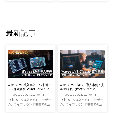
して形容されます。どのように呼
る要素が組み合わされます。機材
ばれるせよ、いずれにも共通する
の年代、そしてそれを使用したア
のは、こうした機材たち
ーティストやエンジニ
最新記事
Waves LV1 導入事例：小澤 健一
Waves LV1 Classic 導入事例：真
氏（株式会社Sound PAPA / PAエ
鍋 大暉 氏（PAエンジニア）
ンジニア）
Waves eMotion LV1 / LV1
Waves eMotion LV1 / LV1
Classic を導入されたユーザー
Classic を導入されたユーザー
の、ライブサウンド現場での活用
の、ライブサウンド現場での活用
事例をご紹介します。
事例をご紹介します。