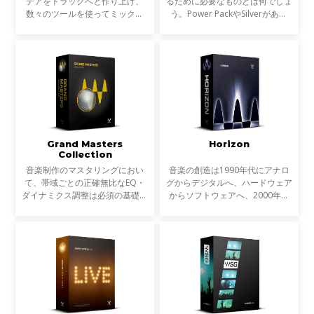
デアをトラックへと作り上げ、
るために必要なものとは何でしょ
数々のツールを使ってミックス
う。Power PackやSilverがあれ
し、磨き上げ、最高の状態でトラ
ば、作業の基礎は十分にカバーで
ックダウンする。Diamondは、
きます。しかし、それぞれのトラ
Platinumバンドルのプラグインを
ックの個性を引き出し、より有機
すべて収録し、さらに原石と
的にバランスよく文字通
Grand Masters
Horizon
Collection
音楽制作のマスタリングにおい
音楽の創造は1990年代にアナロ
て、帯域ごとの正確無比なEQ・
グからデジタルへ、ハードウェア
ダイナミクス調整は必須の基礎で
からソフトウェアへ、2000年代
す。さらに近年ではステレオ音像
にはコンピューターのパワーの上
を扱うだけでなく、Mid-Sideに分
昇によりインザボックスでの制
割するMS処理により、細分化さ
作、ミキシング、マスタリングは
れたプロセッシングも一般的
一般的なものになりました。