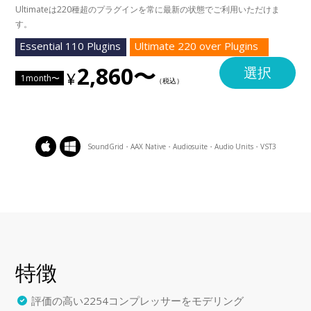
Ultimateは220種超のプラグインを常に最新の状態でご利用いただけま
す。
Essential 110 Plugins
Ultimate 220 over Plugins
2,860〜
選択
1month〜
SoundGrid・AAX Native・Audiosuite・Audio Units・VST3
特徴
評価の高い2254コンプレッサーをモデリング