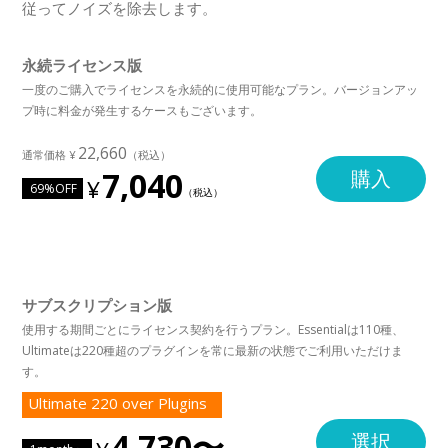
従ってノイズを除去します。
永続ライセンス版
一度のご購入でライセンスを永続的に使用可能なプラン。バージョンアッ
プ時に料金が発生するケースもございます。
22,660
7,040
購入
69%OFF
サブスクリプション版
使用する期間ごとにライセンス契約を行うプラン。Essentialは110種、
Ultimateは220種超のプラグインを常に最新の状態でご利用いただけま
す。
Ultimate 220 over Plugins
4,730〜
選択