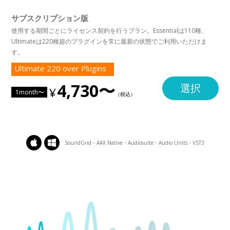
サブスクリプション版
使用する期間ごとにライセンス契約を行うプラン。Essentialは110種、
Ultimateは220種超のプラグインを常に最新の状態でご利用いただけま
す。
Ultimate 220 over Plugins
4,730〜
選択
1month〜
SoundGrid・AAX Native・Audiosuite・Audio Units・VST3