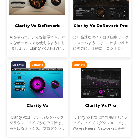
Clarity Vx DeReverb
Clarity Vx DeReverb Pro
AIを使って、どんな部屋でも、ど
より高速なダイアログ編集ワーク
んなボーカルでも使えるようにし
フローへようこそ - これまで以上
ましょう。Clarity Vx DeReverb
に強力に、正確に、コントロール
がその作業を代行し、プロフェッ
しながら、音声からリバーブを除
ショナルなサウンドのボーカルと
去します。Clarityの先駆的なAIテ
ダイアログのレコーディングを瞬
クノロジーは、録音を瞬時に、そ
Essential
Ultimate
Ultimate
時に、最高の忠実度で
してリアルタイムで
Clarity Vx
Clarity Vx Pro
Clarity Vxは、ボーカルをバック
Clarity Vx Proは声専用のリアル
グラウンドノイズから取り除き、
タイムノイズリダクションです。
あらゆるミックス、プロダクショ
Waves Neural Networks®を搭載
ン、ポッドキャスト、ビデオ用に
し、複数のノイズ除去タスクを１