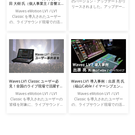
のバージョン・アップデートがリ
田 大樹 氏（個人事業主 / 音響エ
リースされました。アップデート
ンジニア）
Waves eMotion LV1 / LV1
の内容は以下の通りです。
Classic を導入されたユーザー
の、ライブサウンド現場での活用
事例をご紹介します。
Waves LV1 Classic ユーザー必
Waves LV1 導入事例：出原 亮 氏
見！全国のライブ現場で活躍する
（福山Cable / イマーシブエンジ
エンジニアの声を募集します
ニア）
Waves eMotion LV1 / LV1
Waves eMotion LV1 / LV1
Classic を導入されたユーザーの
Classic を導入されたユーザー
皆様を対象に、ライブサウンドの
の、ライブサウンド現場での活用
現場での活用事例アンケートを実
事例をご紹介します。
施します。