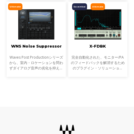
サウンドを整える最高品質かつ最
度に実行。一瞬の分析でダイアロ
速の方法です。Waves Neural
グをアンビエンスから分離し、わ
Ultimate
Essential
Ultimate
Networks®が搭載されてい
ずかな作業時間で、ノイ
WNS Noise Suppressor
X-FDBK
Waves Post Productionシリーズ
完全自動化された、モニター/PA
から、室内・ロケーションを問わ
のフィードバックを解消するため
ずダイアログ音声の劣化を抑えた
のプラグイン・ソリューション
まま処理が可能なマルチバンド・
X-FDBKは、フィードバックの原
ノイズ・サプレッサー WNS =
因となる周波数帯を的確に特定
Waves Noise Suppressorは、
し、まるで外科手術のような正確
Waves Post Productionシリー
さで取り除く、PAスピーカー