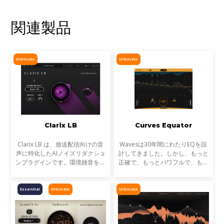
関連製品
Ultimate
Ultimate
Clarix LB
Curves Equator
Clarix LB は、放送配信向けの音
Wavesは30年間にわたりEQを設
声に特化したAIノイズリダクショ
計してきました。しかし、もっと
ンプラグインです。環境雑音をリ
正確で、もっとパワフルで、もっ
アルタイムで除去し、屋外ロケや
と効率的で、さらに楽しいEQが
リポーター、ライブ配信など、ラ
あったらどうでしょう？近年、ス
イブ音声のトリートメントに最適
タジオのテクノロジーとワークフ
Essential
Ultimate
Ultimate
です。
ローのほとんどすべての面