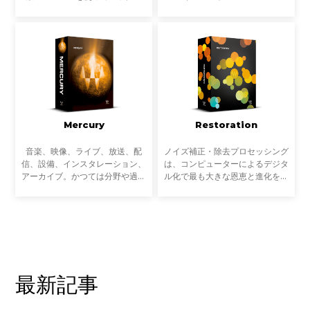
し、磨き上げ、最高の状態でトラ
と共同で開発された「Forensics
ックダウンする。Diamondは、
Package」。デジタルオーディオ
Platinumバンドルのプラグインを
の分析、解析において特に精度が
すべて収録し、さらに原石と
高い9つのオーディオプ
Mercury
Restoration
音楽、映像、ライブ、放送、配
ノイズ補正・除去プロセッシング
信、設備、インスタレーション、
は、コンピューターによるデジタ
アーカイブ。かつては分野や過程
ル化で最も大きな恩恵と進化を多
ごとに専業だったサウンドに関わ
く受けてきた音響処理の分野かも
る多くの作業は、近年ますます複
しれません。以前は専用の高価な
雑にクロスオーバーするようにな
機材やコンピュータが必要だった
っています。音楽制作だ
時代から、 ノイズ補
最新記事