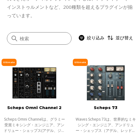
インストゥルメントなど、200種類を超えるプラグインが揃
っています。
絞り込み
並び替え
Ultimate
Ultimate
すべて
イコライザー
ダイナミクス
ボーカル
Scheps Omni Channel 2
Scheps 73
マスタリング
サチュレーション／ディストーション
Scheps Omni Channelは、グラミー
Waves Scheps 73は、世界的なミキ
受賞ミキシング・エンジニア、アン
シング・エンジニア、アンドリュ
モジュレーション
ドリュー・シェップス(アデル、ジェ
ー・シェップス（アデル、レッド・
イZ、メタリカ)との共同開発によ
ホット・チリ・ペッパーズ、 ブラッ
ステレオイメージャー