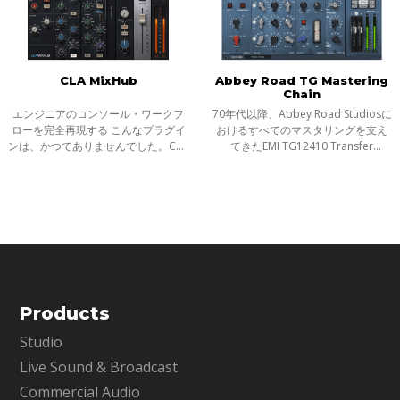
CLA MixHub
Abbey Road TG Mastering
Chain
エンジニアのコンソール・ワークフ
70年代以降、Abbey Road Studiosに
ローを完全再現する こんなプラグイ
おけるすべてのマスタリングを支え
ンは、かつてありませんでした。CLA
てきたEMI TG12410 Transfer
MixHubは、スタジオの神話とも謳わ
Consoleを、モジュラー方式のマス
れた名エンジニア、クリス・ロー
タリング・チェイン・プラグインと
ド・アルジによる、濃密でなめらか
してモデリングで再現。Abbey Road
なアナ
TG Mastering
Products
Studio
Live Sound & Broadcast
Commercial Audio