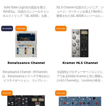
Solid State Logic社の認定を受け、
SSL E-Channel 伝説のエンジニア、ジ
WAVESは、伝説のコンソールチャン
ョージ・マーティンを迎え1983年に
ネルストリップ「SSL 4000E」を新た
開発されたSSL 4000Eコンソールに搭
にSSL EV2として再現。オリジナルの
載されたチャンネルストリップを再
SSL 'O2' Brown EQとコンソールの豊
現。ハイパス/ローパスフィルター、
かなマイクプリとライン入力を再現
4バンド・パラメトリックEQを備え
Essential
Ultimate
Ultimate
する
るEQ
Renaissance Channel
Kramer HLS Channel
Renaissance Channel（RChannel）
伝説的なプロデューサー／エンジニ
は、Renaissanceシリーズで培われた
アであるEddie Kramerと共に開発し
イコライゼーション、コンプレッシ
たHLS Channelは、Londonの有名な
ョン、リミッティング、そしてゲー
Olympic Studioにおける歴史的なセ
トのプロセッシングを、1つのインタ
ッションで使用したHeliosミキシン
ーフェイスに融合したチャンネルス
グコンソールと同じモデルを入手、
Ultimate
Ultimate
トリッ
細心の注