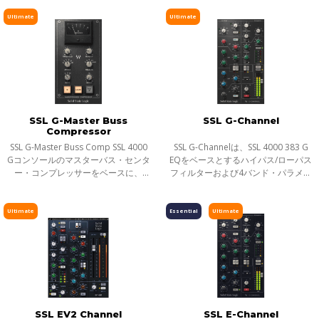
る、フレキシブルなチャンネル・ス
ク・サバス、 ラナ・デル・レイ、メ
ピッチ／タイムシフト
トリップ・プラグインです。Andrew
タリカ、ジェイZ）と共同開発され
Ultimate
Ultimate
自身が長年
た、クラシ
ディレイ／リバーブ
エフェクト
インストゥルメント
ギター／ベース
メーター
SSL G-Master Buss
SSL G-Channel
Compressor
ノイズリダクション
SSL G-Master Buss Comp SSL 4000
SSL G-Channelは、SSL 4000 383 G
サラウンド
Gコンソールのマスターバス・センタ
EQをベースとするハイパス/ローパス
ー・コンプレッサーをベースに、
フィルターおよび4バンド・パラメト
ヘッドフォンミキシング
Solid State Logicとの共同開発により
リックを備えたEQセクション、そし
誕生したのがWaves SSL G-Master
てダイナミクスセクションで構成さ
ライブソリューション
Buss Compressorです。実機のコン
れる、SSL 4000 Series-Gコンソール
Ultimate
Essential
Ultimate
チャンネルストリップ
ソールで
搭載
ハーモニックエンハンサー
SSL EV2 Channel
SSL E-Channel