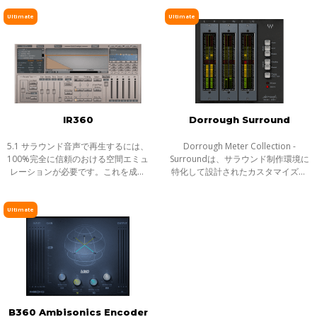
Surround Processorは、2chのステ
り、Atmosやその他のイマーシブフ
ピッチ／タイムシフト
レオ素材を5.0ch/5.1chのサラウンド
ォーマットで音楽をミックスする際
Ultimate
Ultimate
ソースへとリ
のバス処理
ディレイ／リバーブ
エフェクト
インストゥルメント
ギター／ベース
メーター
IR360
Dorrough Surround
ノイズリダクション
5.1 サラウンド音声で再生するには、
Dorrough Meter Collection -
サラウンド
100%完全に信頼のおける空間エミュ
Surroundは、サラウンド制作環境に
レーションが必要です。これを成し
特化して設計されたカスタマイズ・
ヘッドフォンミキシング
遂げる為には、比類無き正確さと、
メーターを持つ、プロフェッショナ
コンボリューション・リバーブのコ
ルなメーター・プラグインDorrough
ライブソリューション
ントロールが必要となります。そし
Meter Collectionの完全版です。 ス
Ultimate
チャンネルストリップ
て、そ
テレオ版に
ハーモニックエンハンサー
B360 Ambisonics Encoder