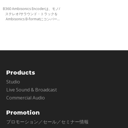
B360 Ambisonics Encoderは、モノ/
ステレオ/サラウンド・トラックを
Ambisonics B-formatにコンバー
ト、ミックスが可能なプラグインで
す。Youtube360、Facebook 360そ
してVRと、Ambisonics による360°
オーディオミッ
Products
Studio
Live Sound & Broadcast
Commercial Audio
Promotion
プロモーション／セール／セミナー情報