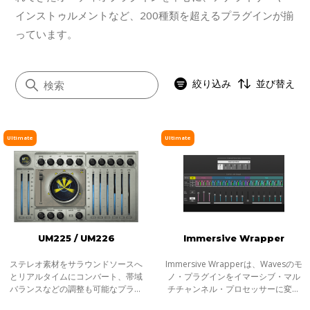
インストゥルメントなど、200種類を超えるプラグインが揃
っています。
絞り込み
並び替え
Ultimate
Ultimate
すべて
イコライザー
ダイナミクス
ボーカル
UM225 / UM226
Immersive Wrapper
マスタリング
サチュレーション／ディストーション
ステレオ素材をサラウンドソースへ
Immersive Wrapperは、Wavesのモ
とリアルタイムにコンバート、帯域
ノ・プラグインをイマーシブ・マル
モジュレーション
バランスなどの調整も可能なプラグ
チチャンネル・プロセッサーに変換
イン。UM225/UM226 Stereo-to-
する革新的なツールです。これによ
ステレオイメージャー