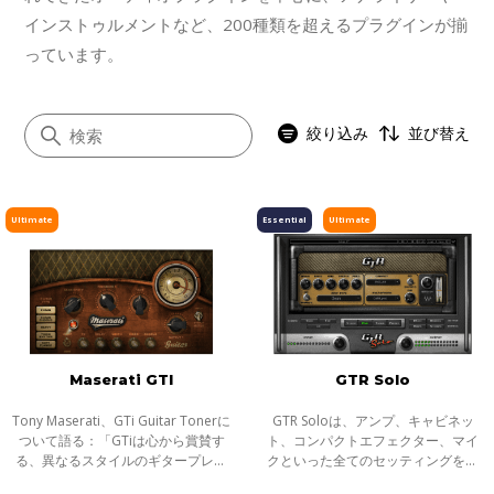
インストゥルメントなど、200種類を超えるプラグインが揃
っています。
絞り込み
並び替え
Ultimate
Essential
Ultimate
すべて
イコライザー
ダイナミクス
ボーカル
Maserati GTI
GTR Solo
マスタリング
サチュレーション／ディストーション
Tony Maserati、GTi Guitar Tonerに
GTR Soloは、アンプ、キャビネッ
ついて語る：「GTiは心から賞賛す
ト、コンパクトエフェクター、マイ
モジュレーション
る、異なるスタイルのギタープレー
クといった全てのセッティングをコ
ヤーと共に作り上げました。私はま
ンピューター上で作り出す事ができ
ステレオイメージャー