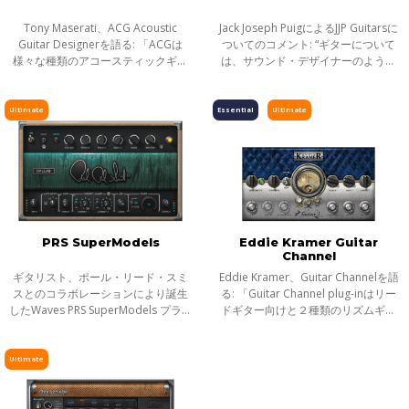
Tony Maserati、ACG Acoustic
Jack Joseph PuigによるJJP Guitarsに
Guitar Designerを語る: 「ACGは
ついてのコメント: “ギターについて
様々な種類のアコースティックギタ
は、サウンド・デザイナーのように
ーのゲインを究極までコントロール
アプローチする。音のパレットを最
し、エネルギーをブーストする総合
大限に使って様々なことを試してい
的なツールです。’ACG 1’の設定はレ
くんだ。トーンを明るくする、ダー
Ultimate
Essential
Ultimate
ベルをマキシ
クに
PRS SuperModels
Eddie Kramer Guitar
Channel
ギタリスト、ポール・リード・スミ
Eddie Kramer、Guitar Channelを語
スとのコラボレーションにより誕生
る: 「Guitar Channel plug-inはリー
したWaves PRS SuperModels プラグ
ドギター向けと２種類のリズムギタ
インは、PRS Archon, 伝説的銘機と名
ー向けの設定をフィーチャーしてい
高いPRS Dallas、そして最も稀少な
る。 リードギターパートは、ライブ
PRS Blue Sierra／V9という3つのハイ
感や息をのむようなオーガニズムが
Ultimate
エン
あっ