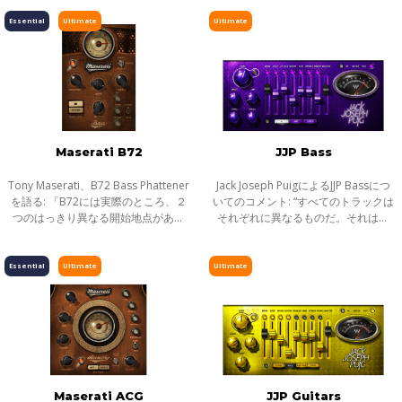
ず彼らのサウンドを出すためのスタ
ます。Fender®、Marshall®、Vox®
ピッチ／タイムシフト
ート地点となる設定を見つけようと
ほか数多くのアンプはもちろん、デ
Essential
Ultimate
Ultimate
しました
ィストーショ
ディレイ／リバーブ
エフェクト
インストゥルメント
ギター／ベース
メーター
Maserati B72
JJP Bass
ノイズリダクション
Tony Maserati、B72 Bass Phattener
Jack Joseph PuigによるJJP Bassにつ
サラウンド
を語る: 「B72には実際のところ、２
いてのコメント: “すべてのトラックは
つのはっきり異なる開始地点があり
それぞれに異なるものだ。それはベ
ヘッドフォンミキシング
ます。私は関わったアーティスト達
ーストラックについても言える。素
のためとてもバラエティ豊かな音楽
晴らしいボトム感だったり、ミック
ライブソリューション
に取り組んできました。そこでは１
スで抜けの良いミッドレンジだった
Essential
Ultimate
Ultimate
チャンネルストリップ
つのサ
り
ハーモニックエンハンサー
Maserati ACG
JJP Guitars