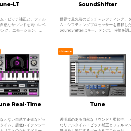
une-LT
SoundShifter
イム・ピッチ補正と、フォル
世界で最先端のピッチ－シフティング、
る自然なサウンドを高いレベ
ム－シフティングプロセッサーを搭載し
ジング、エモーション、デ
SoundShifterはキー、テンポ、時幅を調
て搭載し、素晴らしいボーカ
でき、他に類をみない精密かつ鮮明なタ
成できます。ボーカル・ノー
ピッチ操作を可能にします。SoundShifte
さえあ
Ultimate
une Real-Time
Tune
損なわない自然で正確なピッ
透明感のある自然なサウンドと柔軟性、
ルタイム、超低レイテンシー
なリアルタイム・ピッチ補正とフォルマ
ーカリストのためのドリーム
処理を可能にするボーカルプロセッサ 。