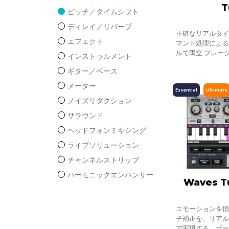
T
ピッチ／タイムシフト
ディレイ／リバーブ
正確なリアルタ
エフェクト
マント処理によ
ルで両立 フレー
インストゥルメント
リバリーをすべ
ギター／ベース
ル・テイクを完
メーター
Essential
Ultimate
ノイズリダクション
サラウンド
ヘッドフォンミキシング
ライブソリューション
チャンネルストリップ
ハーモニックエンハンサー
Waves T
エモーションを
チ補正を、リア
で実現する、ボ