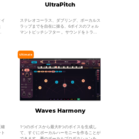
UltraPitch
タイ
ステレオコーラス、ダブリング、ボーカルス
た
ラップまでを自在に操る、6ボイスのフォル
整
マントピッチシフター 。サウンドをトラン
イム
スポーズ、ハーモナイズ、モジュレート、ト
r
ランスフォームが必要になった際は、
UltraPit
Ultimate
Waves Harmony
正確
1つのボイスから最大8つのボイスを生成し
ント
て、すぐにボーカルハーモニーを作ることが
フ
できます。夢のボーカルプロダクションを作