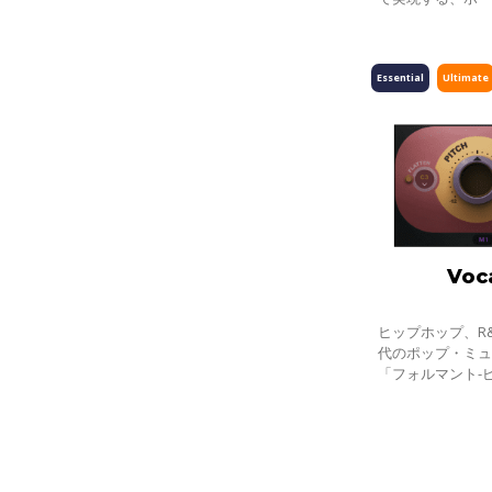
ツール パフォー
て取り組むため
Essential
Ultimate
Voc
ヒップホップ、R
代のポップ・ミ
「フォルマント-
ド」。数々のヒ
をリアルタイム
でき