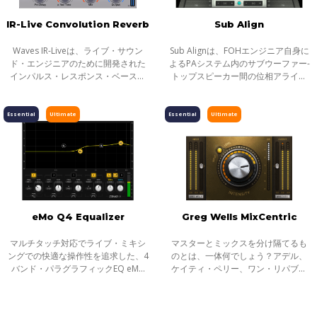
IR-Live Convolution Reverb
Sub Align
Waves IR-Liveは、ライブ・サウン
Sub Alignは、FOHエンジニア自身に
ド・エンジニアのために開発された
よるPAシステム内のサブウーファー-
インパルス・レスポンス・ベースの
トップスピーカー間の位相アライメ
コンボリューション・リバーブで
ントを可能にするプラグインです。
す。低レーテンシー、リアルタイ
小規模なヴェニューのように、サブ
ム・パフォーマンスによりライヴ・
がトップスピーカーに固定され、か
Essential
Ultimate
Essential
Ultimate
ユースに最適
つシス
eMo Q4 Equalizer
Greg Wells MixCentric
マルチタッチ対応でライブ・ミキシ
マスターとミックスを分け隔てるも
ングでの快適な操作性を追求した、4
のとは、一体何でしょう？アデル、
バンド・パラグラフィックEQ eMo
ケイティ・ペリー、ワン・リパブリ
Q4は、ライブミキシングにおける高
ック、ミーカ、トゥエンティ・ワ
い実用性と汎用性を持つ、4バンドの
ン・パイロッツを手がけ、累計8500
パラグラフィックEQプラグインで
万もの楽曲売上数を持つグラミー賞