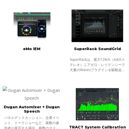
にするライセンスです。ホストコン
テクノロジーをベースとするこのソ
ピュータ
フトウェア・ミキサーは、ライブで
要求され
eMo IEM
SuperRack SoundGrid
SuperRackは、最大128ch（64chス
テレオ）ニアゼロ・レイテンシーで
大量のWavesプラグインを駆動走ら
せることができる、ライブサウンド
とブロードキャスト・ミキサーのた
めの最新のプラグイン・ラックで
す。
Dugan Automixer + Dugan
Speech
パネルディスカッション、企業イベ
ント、トークショーなど、複数の参
TRACT System Calibration
加者が発言する場合、複数のマイク