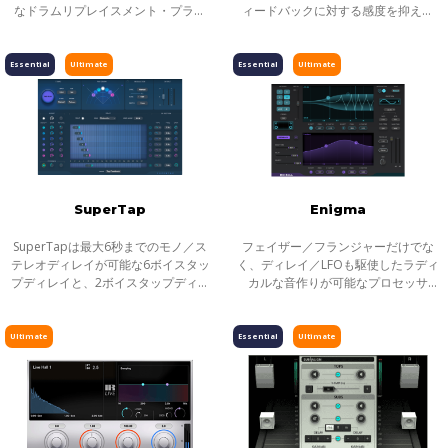
なドラムリプレイスメント・プラグ
ィードバックに対する感度を抑える
インです。単なるトリガー検出を超
ことのできるプラグインです。音楽
え、ゴーストノート・ダイナミク
フレーズを検知し、フレーズ間にあ
ス・ブリードを高精度に解析し、プ
るアイドルの状態のマイク・レベル
Essential
Ultimate
Essential
Ultimate
ロフェッショナ
を自動
SuperTap
Enigma
SuperTapは最大6秒までのモノ／ス
フェイザー／フランジャーだけでな
テレオディレイが可能な6ボイスタッ
く、ディレイ／LFOも駆使したラディ
プディレイと、2ボイスタップディレ
カルな音作りが可能なプロセッサ
イの2つのプラグインで構成された多
ー。 フェイジングやフランジングを
用途ディレイ＆エコーエフェクトプ
超えた今までにないエフェクトで、
ラグインです。
あなたの音をねじったり、曲げ伸ば
Ultimate
Essential
Ultimate
したり、