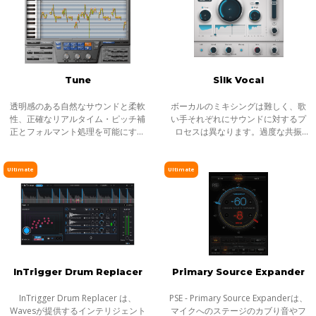
Tune
Silk Vocal
透明感のある自然なサウンドと柔軟
ボーカルのミキシングは難しく、歌
性、正確なリアルタイム・ピッチ補
い手それぞれにサウンドに対するプ
正とフォルマント処理を可能にする
ロセスは異なります。過度な共振
ボーカルプロセッサ 。フレージン
や、ブーミーな特性、歯擦音など、
グ、エモーション、デリバリーをす
ボーカルがミックスになじまない要
べて搭載し、素晴らしいボーカル・
素も多く、それらを取り除くには、
Ultimate
Ultimate
テイクを
時間と知識
InTrigger Drum Replacer
Primary Source Expander
InTrigger Drum Replacer は、
PSE - Primary Source Expanderは、
Wavesが提供するインテリジェント
マイクへのステージのカブり音やフ