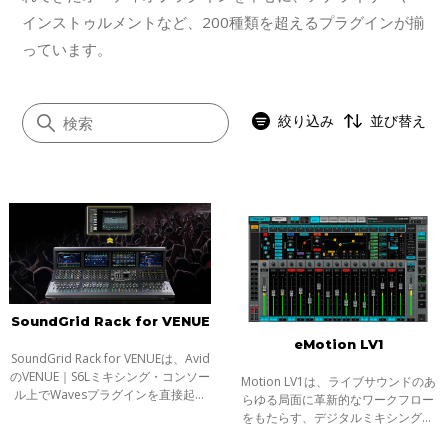
インストゥルメントなど、200種類を超えるプラグインが揃
っています。
絞り込み
並び替え
すべて
音楽制作
動画音声編集
SoundGrid Rack for VENUE
ライブ
eMotion LV1
ポスプロ
SoundGrid Rack for VENUEは、Avid
のVENUE｜S6Lミキシング・コンソー
Motion LV1は、ライブサウンドのあ
ル上でWavesプラグインを直接起動
らゆる局面に革新的なワークフロー
させ、コンソールのノブから直感的
をもたらす、デジタルミキシング・
なプラグインのコントロールを可能
コンソールです。Waves SoundGrid