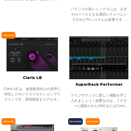
が必要となり、フィードバック、望
バランスの良いミックスには、まず
まないコムフィルター効果、ノイズ
そのベースとなる適切にチューニン
の増加、人の話し声の重なりなど、
グされたPAシステムが必要です。
様々な問
TRACT System Calibrationは、あら
ゆるPAシステムを、素早く簡単にチ
ューニングするためのプラグインで
Ultimate
す。Ration
Clarix LB
SuperRack Performer
Clarix LB は、放送配信向けの音声に
特化したAIノイズリダクションプラ
ライブサウンドに新しい感動を手に
グインです。環境雑音をリアルタイ
入れましょう！必要なのは、ミキサ
ムで除去し、屋外ロケやリポータ
ーに接続されたASIOまたはCore
ー、ライブ配信など、ライブ音声の
Audio対応のオーディオI/Oと、Mac
トリートメントに最適です。
やPC上で動作するWavesとVST3プラ
グインだけで、追加のハードウェア
Ultimate
Essential
Ultimate
は必要ありま