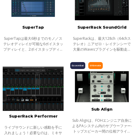
SuperTap
SuperRack SoundGrid
SuperTapは最大6秒までのモノ／ス
SuperRackは、最大128ch（64chス
テレオディレイが可能な6ボイスタッ
テレオ）ニアゼロ・レイテンシーで
プディレイと、2ボイスタップディレ
大量のWavesプラグインを駆動走ら
イの2つのプラグインで構成された多
せることができる、ライブサウンド
用途ディレイ＆エコーエフェクトプ
とブロードキャスト・ミキサーのた
ラグインです。
めの最新のプラグイン・ラックで
Essential
Ultimate
す。
Sub Align
SuperRack Performer
Sub Alignは、FOHエンジニア自身に
よるPAシステム内のサブウーファー-
ライブサウンドに新しい感動を手に
トップスピーカー間の位相アライメ
入れましょう！必要なのは、ミキサ