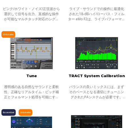
ピンク/ホワイト・ノイズ/正弦波から
ライブ・サウンドでの操作に最適化
選択して信号を出力、直感的な操作
された18-dBハイ/ローパス・フィル
が可能なマルチタッチ対応のシグナ
ター eMo F2は、ライブパフォーマン
ル・ジェネレーター eMo Generator
ス向けに最適化された2バンドの
は、ライブ・ワークフローにおける
18dBハイパス/ローパス・フィルタ
音響測定やチェックに便利なシグナ
ー・プラグインです。
Ultimate
ルジェ
Tune
TRACT System Calibration
透明感のある自然なサウンドと柔軟
バランスの良いミックスには、まず
性、正確なリアルタイム・ピッチ補
そのベースとなる適切にチューニン
正とフォルマント処理を可能にする
グされたPAシステムが必要です。
ボーカルプロセッサ 。フレージン
TRACT System Calibrationは、あら
グ、エモーション、デリバリーをす
ゆるPAシステムを、素早く簡単にチ
べて搭載し、素晴らしいボーカル・
ューニングするためのプラグインで
Essential
Ultimate
テイクを
す。Ration