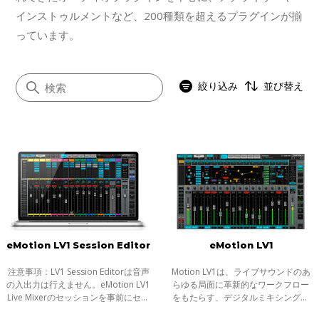
インストゥルメントなど、200種類を超えるプラグインが揃
っています。
絞り込み
並び替え
すべて
音楽制作
動画音声編集
ライブ
eMotion LV1 Session Editor
eMotion LV1
ポスプロ
注意事項：LV1 Session Editorは音声
Motion LV1は、ライブサウンドのあ
の入出力は行えません。eMotion LV1
らゆる局面に革新的なワークフロー
Live Mixerのセッションを事前にセッ
をもたらす、デジタルミキシング・
トアップするための製品です。
コンソールです。Waves SoundGrid