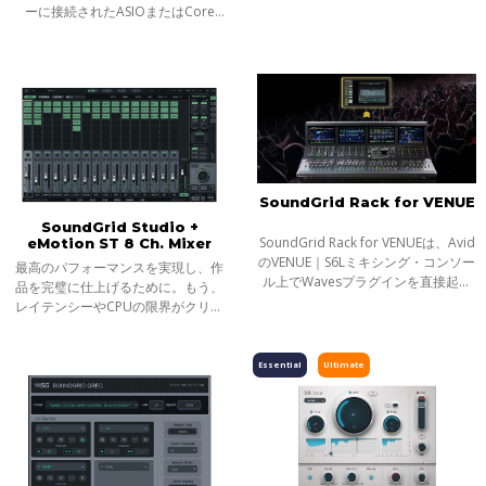
ントを可能にするプラグインです。
ーに接続されたASIOまたはCore
小規模なヴェニューのように、サブ
Audio対応のオーディオI/Oと、Mac
がトップスピーカーに固定され、か
やPC上で動作するWavesとVST3プラ
つシス
グインだけで、追加のハードウェア
は必要ありま
SoundGrid Rack for VENUE
SoundGrid Studio +
SoundGrid Rack for VENUEは、Avid
eMotion ST 8 Ch. Mixer
のVENUE｜S6Lミキシング・コンソー
最高のパフォーマンスを実現し、作
ル上でWavesプラグインを直接起動
品を完璧に仕上げるために。もう、
させ、コンソールのノブから直感的
レイテンシーやCPUの限界がクリエ
なプラグインのコントロールを可能
イティブな作業を妨げることは無く
にするライセンスです。ホストコン
なります。SoundGridをスタジオの
ピュータ
中核にすることで、プラグインを使
Essential
Ultimate
ってリアル