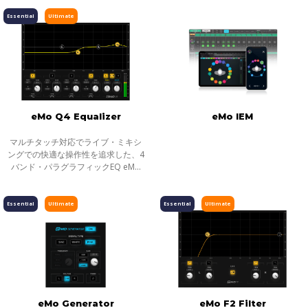
テクノロジーをベースとするこのソ
フトウェア・ミキサーは、ライブで
Essential
Ultimate
要求され
eMo Q4 Equalizer
eMo IEM
マルチタッチ対応でライブ・ミキシ
ングでの快適な操作性を追求した、4
バンド・パラグラフィックEQ eMo
Q4は、ライブミキシングにおける高
い実用性と汎用性を持つ、4バンドの
パラグラフィックEQプラグインで
Essential
Ultimate
Essential
Ultimate
す。
eMo Generator
eMo F2 Filter