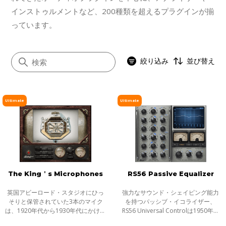
インストゥルメントなど、200種類を超えるプラグインが揃
っています。
絞り込み
並び替え
Ultimate
Ultimate
すべて
アナログモデリング
シグネイチャー
ノイズリダクション
The King＇s Microphones
RS56 Passive Equalizer
インストゥルメント
Abbey Road
英国アビーロード・スタジオにひっ
強力なサウンド・シェイピング能力
そりと保管されていた3本のマイク
を持つパッシブ・イコライザー、
SSL 4000
は、1920年代から1930年代にかけて
RS56 Universal Controlは1950年代
国王ジョージ5世、6世、そしてエリ
の初頭に登場し、レコード盤の製作
OneKnob