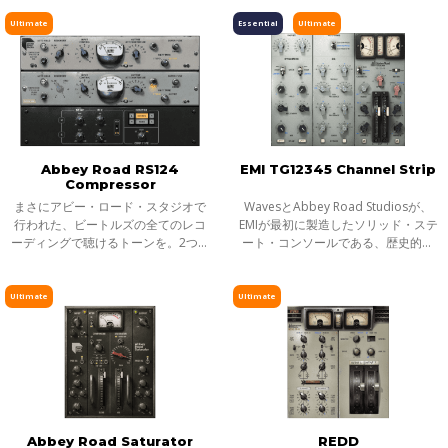
ザベス女王のために特別に誂えられ
のための前工程、今日「マスタリン
たものでした。ロイヤル・ファミリ
グ」と呼ぶ処理の一部にAbbey Road
Ultimate
Essential
Ultimate
ーによる
Studioで
Abbey Road RS124
EMI TG12345 Channel Strip
Compressor
まさにアビー・ロード・スタジオで
WavesとAbbey Road Studiosが、
行われた、ビートルズの全てのレコ
EMIが最初に製造したソリッド・ステ
ーディングで聴けるトーンを。2つの
ート・コンソールである、歴史的な
異なる「フレーバー」を選択できる
名機TG12345をプラグインとして復
このクラシックな真空管コンプレッ
活させました。このデスクは、60年
サープラグインは、アビー・ロー
代後期から70年代のサウンドの革命
Ultimate
Ultimate
ド・スタ
期を象徴す
Abbey Road Saturator
REDD