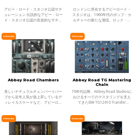
アビー・ロード・スタジオ公認サチ
ロンドンに所在するアビーロード・
ュレーション 伝説的なアビー・ロー
スタジオは、1960年代のポップ・カ
ド・スタジオ公認の音楽的なサチュ
ルチャーの新たな潮流、ロック・ミ
レーション＆ディストーション。ク
ュージックの震源地でした。ビート
ラシックなチューブとトランジスタ
ルズ、ホーリーズ、ピンク・フロイ
の音、僅かな歪みから極端な歪みま
ドをはじめ、数々の光輝く先駆者が
Ultimate
Ultimate
で。ア
音楽の歴
Abbey Road Chambers
Abbey Road TG Mastering
Chain
美しいナチュラルチェンバーリバー
70年代以降、Abbey Road Studiosに
ブから近年人気が急上昇しているデ
おけるすべてのマスタリングを支え
ィレイカスケードなど、アビーロー
てきたEMI TG12410 Transfer
ドの第二スタジオに設置されたエコ
Consoleを、モジュラー方式のマス
ーチェンバーの豊かなサウンドは今
タリング・チェイン・プラグインと
や伝説となっています。長年に渡っ
してモデリングで再現。Abbey Road
Ultimate
Ultimate
て失われ
TG Mastering