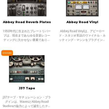
Abbey Road Reverb Plates
Abbey Road Vinyl
1950年代に生まれたプレートリバー
Abbey Road Vinylは、アビーロー
ブは、現在まであらゆる音楽レコー
ド・スタジオ常設のヴァイナル・カ
ディングに欠かせない要素であり続
ッティング・マシンをプラグインと
けています。60〜70年代、ビートル
して忠実に再現しました。 アナログ
ズやピンク・フロイドを始めとする
レコードから奏でられる音楽は、今
先駆的バンドに頻繁に使用されたの
でも愛好家たちの心を捉えて離しま
Ultimate
がアビー
せん。単
J37 Tape
J37テープ・サチュレーション・プラ
グインは、WavesとAbbey Road
Studiosの協力によって誕生したテー