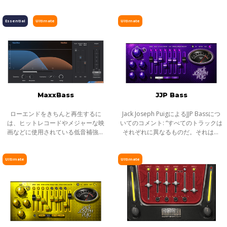
プラグインです。エフェクト、過度
フェクトでピアノをワイドにし、ボ
な変化は与えず、ソフトにEQ効果を
ーカルデモに生命を与え、Wurlitzer
設定することができます。」
の存在感を際だたせる、この世のも
Essential
Ultimate
Ultimate
のとは思え
MaxxBass
JJP Bass
ローエンドをきちんと再生するに
Jack Joseph PuigによるJJP Bassにつ
は、ヒットレコードやメジャーな映
いてのコメント: “すべてのトラックは
画などに使用されている低音補強テ
それぞれに異なるものだ。それはベ
クノロジーMaxxBassをお勧めしま
ーストラックについても言える。素
す。 MaxxBassは、音響心理学現象
晴らしいボトム感だったり、ミック
を使用して、サウンドの基本音調と
スで抜けの良いミッドレンジだった
Ultimate
Ultimate
ぴったり合う
り