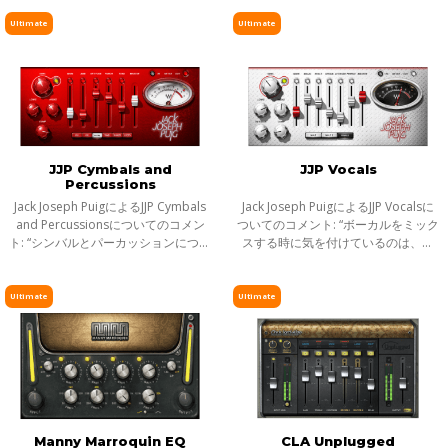
ミー賞ノミネート・プロデューサー
カルの低域、中域、高域で起こりが
エンジニア、Greg Wells監修によ
ちなトラブルを素早く解決する、3つ
Ultimate
Ultimate
る、ハーモ
の＂D＂プ
JJP Cymbals and
JJP Vocals
Percussions
Jack Joseph PuigによるJJP Cymbals
Jack Joseph PuigによるJJP Vocalsに
and Percussionsについてのコメン
ついてのコメント: “ボーカルをミック
ト: “シンバルとパーカッションについ
スする時に気を付けているのは、直
ては、本当に色々なことが考えられ
感と本能だ。どのディレイをとか、
る。ローファイなエフェクトでシェ
EQをどうするかとか、コンプレッサ
ーカーをぐっと持ち上げたり、タン
ーの設定とか、そんな技術的な話で
Ultimate
Ultimate
バリ
は
Manny Marroquin EQ
CLA Unplugged