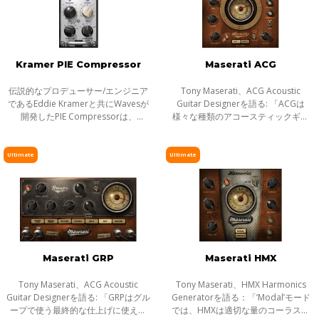
Kramer PIE Compressor
Maserati ACG
伝説的なプロデューサー/エンジニア
Tony Maserati、ACG Acoustic
であるEddie Kramerと共にWavesが
Guitar Designerを語る: 「ACGは
開発したPIE Compressorは、
様々な種類のアコースティックギタ
LondonのOlympic Studiosで歴史的
ーのゲインを究極までコントロール
セッションの数々で実際にEddieが使
し、エネルギーをブーストする総合
用したものと同じ、ヴィンテージPye
的なツールです。’ACG 1’の設定はレ
Ultimate
Ultimate
コンプレッサ
ベルをマキシ
Maserati GRP
Maserati HMX
Tony Maserati、ACG Acoustic
Tony Maserati、HMX Harmonics
Guitar Designerを語る: 「GRPはグル
Generatorを語る：「’Modal’モード
ープで使う最終的な仕上げに使える
では、HMXは適切な量のコーラスエ