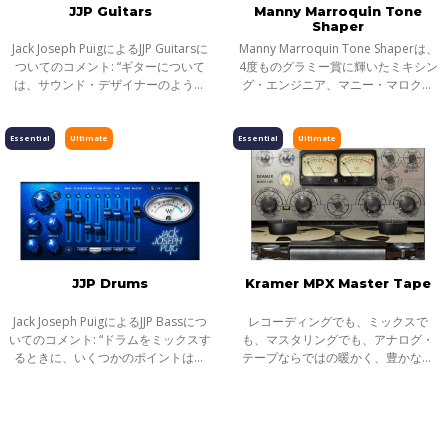
JJP Guitars
Manny Marroquin Tone
Shaper
Jack Joseph PuigによるJJP Guitarsに
Manny Marroquin Tone Shaperは、
ついてのコメント: “ギターについて
4度ものグラミー賞に輝いたミキシン
は、サウンド・デザイナーのように
グ・エンジニア、マニー・マロクィ
アプローチする。音のパレットを最
ンが手がける、他に類を見ないリニ
大限に使って様々なことを試してい
アフェイズ・パラレル・コンプレッ
くんだ。トーンを明るくする、ダー
サーです。
Essential
Ultimate
Essential
Ultimate
クに
JJP Drums
Kramer MPX Master Tape
Jack Joseph PuigによるJJP Bassにつ
レコーディングでも、ミックスで
いてのコメント: “ドラムをミックスす
も、マスタリングでも、アナログ・
るときに、いくつかのポイントは必
テープならではの暖かく、豊かなサ
ず抑えておかなくてはいけない。ス
ウンドが欲しい時がある。Waves
ナップとウッド感のあるスネア、ボ
Kramer Master Tapeは、そんな時に
トムのしっかりしたバスドラムなど
最適なプラグインです。 開発のパー
だ
トナーとな