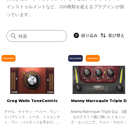
インストゥルメントなど、200種類を超えるプラグインが揃
っています。
絞り込み
並び替え
Ultimate
Essential
Ultimate
すべて
アナログモデリング
シグネイチャー
ノイズリダクション
Greg Wells ToneCentric
Manny Marroquin Triple D
インストゥルメント
Abbey Road
アデル、ケイティ・ペリー、ワン・
Manny Marroquin Triple Dは、4度
リパブリック、ミーカ、トゥエンテ
ものグラミー賞に輝いたミキシン
SSL 4000
ィ・ワン・パイロッツを手がけ、累
グ・エンジニア、マニー・マロクィ
計8500万もの楽曲売上数を持つグラ
ンが手がけるプラグインです。ボー
OneKnob