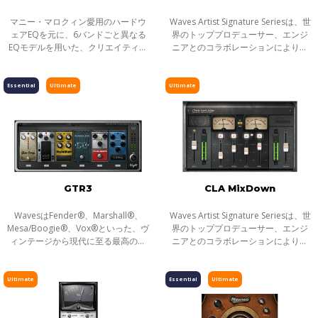
マニー・マロクィン愛用のハードウ
Waves Artist Signature Seriesは、世
ェアEQを元に、6バンドごと異なる
界のトッププロデューサー、エンジ
EQモデルを用いた、クリエイティブ
ニアとのコラボレーションにより生
な色彩にあふれるEQ Manny
まれた目的別プロセッサーシリーズ
Marroquin EQは、4度ものグラミー
です。全てのSignatureシリーズプラ
賞に輝いたミキシング・エンジニ
グインは、アーティストの個性的な
Essential
Ultimate
Ultimate
ア、マニー・マロク
サウ
GTR3
CLA MixDown
WavesはFender®、Marshall®、
Waves Artist Signature Seriesは、世
Mesa/Boogie®、Vox®といった、ヴ
界のトッププロデューサー、エンジ
ィンテージから現代に至る最高のギ
ニアとのコラボレーションにより生
ターアンプを、従来のモデリングを
まれた目的別プロセッサーシリーズ
遙かに超える革新的なサンプリング
です。全てのSignatureシリーズプラ
技術を駆使して解析しました。その
グインは、アーティストの個性的な
Ultimate
Essential
Ultimate
結果、Waves GTR
サウ