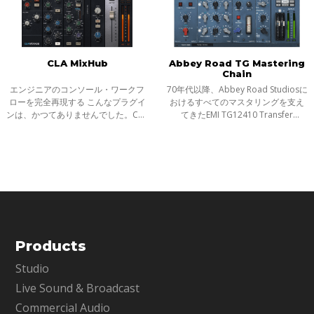
CLA MixHub
Abbey Road TG Mastering
Chain
エンジニアのコンソール・ワークフ
70年代以降、Abbey Road Studiosに
ローを完全再現する こんなプラグイ
おけるすべてのマスタリングを支え
ンは、かつてありませんでした。CLA
てきたEMI TG12410 Transfer
MixHubは、スタジオの神話とも謳わ
Consoleを、モジュラー方式のマス
れた名エンジニア、クリス・ロー
タリング・チェイン・プラグインと
ド・アルジによる、濃密でなめらか
してモデリングで再現。Abbey Road
なアナ
TG Mastering
Products
Studio
Live Sound & Broadcast
Commercial Audio