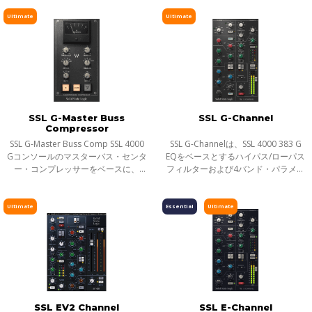
る、フレキシブルなチャンネル・ス
ク・サバス、 ラナ・デル・レイ、メ
ピッチ／タイムシフト
トリップ・プラグインです。Andrew
タリカ、ジェイZ）と共同開発され
Ultimate
Ultimate
自身が長年
た、クラシ
ディレイ／リバーブ
エフェクト
インストゥルメント
ギター／ベース
メーター
SSL G-Master Buss
SSL G-Channel
Compressor
ノイズリダクション
SSL G-Master Buss Comp SSL 4000
SSL G-Channelは、SSL 4000 383 G
サラウンド
Gコンソールのマスターバス・センタ
EQをベースとするハイパス/ローパス
ー・コンプレッサーをベースに、
フィルターおよび4バンド・パラメト
ヘッドフォンミキシング
Solid State Logicとの共同開発により
リックを備えたEQセクション、そし
誕生したのがWaves SSL G-Master
てダイナミクスセクションで構成さ
ライブソリューション
Buss Compressorです。実機のコン
れる、SSL 4000 Series-Gコンソール
Ultimate
Essential
Ultimate
チャンネルストリップ
ソールで
搭載
ハーモニックエンハンサー
SSL EV2 Channel
SSL E-Channel