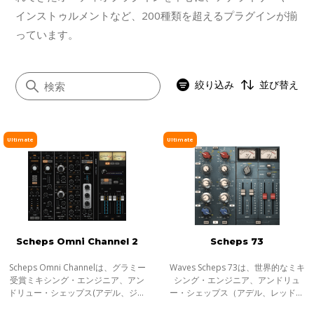
インストゥルメントなど、200種類を超えるプラグインが揃
っています。
絞り込み
並び替え
Ultimate
Ultimate
すべて
イコライザー
ダイナミクス
ボーカル
Scheps Omni Channel 2
Scheps 73
マスタリング
サチュレーション／ディストーション
Scheps Omni Channelは、グラミー
Waves Scheps 73は、世界的なミキ
受賞ミキシング・エンジニア、アン
シング・エンジニア、アンドリュ
モジュレーション
ドリュー・シェップス(アデル、ジェ
ー・シェップス（アデル、レッド・
イZ、メタリカ)との共同開発によ
ホット・チリ・ペッパーズ、 ブラッ
ステレオイメージャー