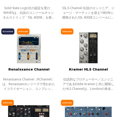
Solid State Logic社の認定を受け、
SSL E-Channel 伝説のエンジニア、ジ
WAVESは、伝説のコンソールチャン
ョージ・マーティンを迎え1983年に
ネルストリップ「SSL 4000E」を新た
開発されたSSL 4000Eコンソールに搭
にSSL EV2として再現。オリジナルの
載されたチャンネルストリップを再
SSL 'O2' Brown EQとコンソールの豊
現。ハイパス/ローパスフィルター、
かなマイクプリとライン入力を再現
4バンド・パラメトリックEQを備え
Essential
Ultimate
Ultimate
する
るEQ
Renaissance Channel
Kramer HLS Channel
Renaissance Channel（RChannel）
伝説的なプロデューサー／エンジニ
は、Renaissanceシリーズで培われた
アであるEddie Kramerと共に開発し
イコライゼーション、コンプレッシ
たHLS Channelは、Londonの有名な
ョン、リミッティング、そしてゲー
Olympic Studioにおける歴史的なセ
トのプロセッシングを、1つのインタ
ッションで使用したHeliosミキシン
ーフェイスに融合したチャンネルス
グコンソールと同じモデルを入手、
Ultimate
Ultimate
トリッ
細心の注